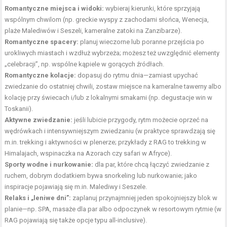
Romantyczne miejsca i widoki:
wybieraj kierunki, które sprzyjają
wspólnym chwilom (np. greckie wyspy z zachodami słońca, Wenecja,
plaże Malediwów i Seszeli, kameralne zatoki na Zanzibarze).
Romantyczne spacery:
planuj wieczorne lub poranne przejścia po
urokliwych miastach i wzdłuż wybrzeża; możesz też uwzględnić elementy
„celebracji”, np. wspólne kąpiele w gorących źródłach.
Romantyczne kolacje:
dopasuj do rytmu dnia—zamiast upychać
zwiedzanie do ostatniej chwili, zostaw miejsce na kameralne tawerny albo
kolację przy świecach i/lub z lokalnymi smakami (np. degustacje win w
Toskanii).
Aktywne zwiedzanie:
jeśli lubicie przygody, rytm możecie oprzeć na
wędrówkach i intensywniejszym zwiedzaniu (w praktyce sprawdzają się
m.in. trekking i aktywności w plenerze; przykłady z RAG to trekking w
Himalajach, wspinaczka na Azorach czy safari w Afryce).
Sporty wodne i nurkowanie:
dla par, które chcą łączyć zwiedzanie z
ruchem, dobrym dodatkiem bywa snorkeling lub nurkowanie; jako
inspiracje pojawiają się m.in. Malediwy i Seszele.
Relaks i „leniwe dni”:
zaplanuj przynajmniej jeden spokojniejszy blok w
planie—np. SPA, masaże dla par albo odpoczynek w resortowym rytmie (w
RAG pojawiają się także opcje typu all-inclusive).