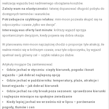
realizację wyjazdu bez nadmiernego obciążania kosztów.
Zależy wam na elastyczności:
łatwiej dopasować długość pobytu do
dostępnych terminów i warunków.
Potrzebujecie szybkiego relaksu:
mini-moon pozwala skupić się na
odpoczynku i czasie „tylko we dwoje”.
Interesują was oferty last minute:
krótszy wyjazd sprzyja
spontanicznym decyzjom, kiedy pojawia się dobra okazja.
W planowaniu mini-moon najczęściej chodzi o proporcje: tyle atrakcji, ile
realnie mieści się w krótszym czasie, oraz tyle odpoczynku, by wyjazd
spełniał swój główny cel — szybki relaks po ślubie.
Artykuły mogące Cię zainteresować
Gdzie jechać w styczniu: ciepły kierunek, pogoda i koszt
wyjazdu – jak dobrać najlepszą opcję
Gdzie jechać w październiku: temperatury, plaże, atrakcje i
koszt wyjazdu – jak dobrać kierunek
Gdzie jechać na city break poza sezonem: sprawdzone kierunki
i najlepsze miesiące na spokojne zwiedzanie
Kiedy lepiej jechać we wrześniu niż w lipcu – porównanie
pogody, tłumów i cen