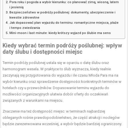
Pora roku i pogoda a wybór kierunku: co planować zimą, wiosną, latem
i jesienią
Bezpieczeństwo w podróży poślubnej: dokumenty, ubezpieczenie i
kwestie zdrowotne
Jak dopasować plan wyjazdu do terminu: romantyczne miejsca, plaże
i tempo zwiedzania
Mini-moon i last minute: kiedy krótszy wyjazd po ślubie ma sens
Kiedy wybrać termin podróży poślubnej: wpływ
daty ślubu i dostępności miejsc
Termin podróży poślubnej ustala się w oparciu o datę ślubu oraz
harmonogram wesela. W praktyce to ślub wyznacza, kiedy realnie
zaczynają się przygotowania do wyjazdu i ile czasu Młoda Para ma na
wybór kierunku oraz sprawdzenie dostępności konkretnych terminów w
hotelach czy u przewoźników. Dopasowanie terminu wyjazdu do
możliwości organizacyjnych ułatwia dobór oferty do oczekiwań
związanych z warunkami na miejscu.
Znaczenie ma też dostępność miejsc: w terminach najbardziej
obleganych rośnie prawdopodobieństwo, że część atrakcji i noclegów
będzie zarezerwowana wcześniej, a wybór będzie bardziej ograniczony.