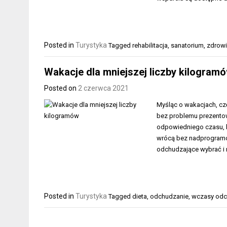
Posted in
Turystyka
Tagged
rehabilitacja
,
sanatorium
,
zdrow
Wakacje dla mniejszej liczby kilogram
Posted on
2 czerwca 2021
Myśląc o wakacjach, cz
bez problemu prezentow
odpowiedniego czasu, k
wrócą bez nadprogramow
odchudzające wybrać i 
Posted in
Turystyka
Tagged
dieta
,
odchudzanie
,
wczasy odc