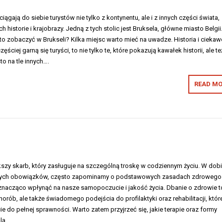
ciągają do siebie turystów nie tylko z kontynentu, ale i z innych części świata,
h historie i krajobrazy. Jedną z tych stolic jest Bruksela, główne miasto Belgii
to zobaczyć w Brukseli? Kilka miejsc warto mieć na uwadze. Historia i cieka
ęściej garną się turyści, to nie tylko te, które pokazują kawałek historii, ale też
to na tle innych….
READ MO
kszy skarb, który zasługuje na szczególną troskę w codziennym życiu. W dob
znych obowiązków, często zapominamy o podstawowych zasadach zdrowego
 znacząco wpłynąć na nasze samopoczucie i jakość życia. Dbanie o zdrowie t
horób, ale także świadomego podejścia do profilaktyki oraz rehabilitacji, któr
do pełnej sprawności. Warto zatem przyjrzeć się, jakie terapie oraz formy
dla…