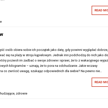
READ MO
ie
ów
ęść osób obiera sobie ich początek jako datę, gdy powinni wyglądać dobrze,
ać się na plaży w stroju kąpielowym. Jednak inni podchodzą do nich jako d
tóry pozwoli im zadbać o swoje zdrowie i sprawi, że to z wakacyjnego wyja
ych kilogramów – uznają, że to pora na odchudzanie. Jakie wczasy
na co zwrócić uwagę, szukając odpowiednich dla siebie? Na pewno nie…
READ MO
hudzające
,
zdrowie