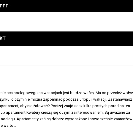
PF – zalety, właściwości i koszty oklejania
AKT
iejsca noclegowego na wakacjach jest bardzo ważny. Ma on przecież wpły
zynku, o czym nie można zapominać podczas urlopu i wakacji. Zastanawiasz 
apartament, aby nie żałować? Poniżej znajdziesz kilka prostych porad na ten
 lub apartament Kwatery cieszą się dużym zainteresowaniem. Są uważane za
 noclegu. Apartamenty zaś są dobrze wyposażone i nowocześnie zaaranżow
óre warto…