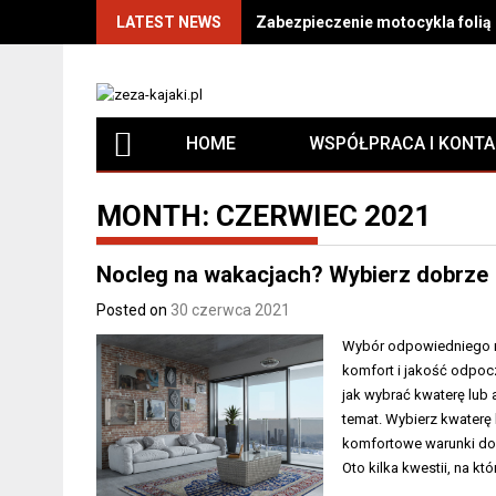
LATEST NEWS
Zabezpieczenie motocykla folią P
HOME
WSPÓŁPRACA I KONT
MONTH:
CZERWIEC 2021
Nocleg na wakacjach? Wybierz dobrze
Posted on
30 czerwca 2021
Wybór odpowiedniego m
komfort i jakość odpoc
jak wybrać kwaterę lub 
temat. Wybierz kwaterę
komfortowe warunki do
Oto kilka kwestii, na kt