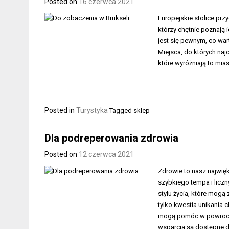
Posted on
16 czerwca 2021
Europejskie stolice przy
którzy chętnie poznają ic
jest się pewnym, co war
Miejsca, do których najcz
które wyróżniają to mias
Posted in
Turystyka
Tagged
sklep
Dla podreperowania zdrowia
Posted on
12 czerwca 2021
Zdrowie to nasz najwię
szybkiego tempa i lic
stylu życia, które mogą
tylko kwestia unikania c
mogą pomóc w powrocie 
wsparcia są dostępne 