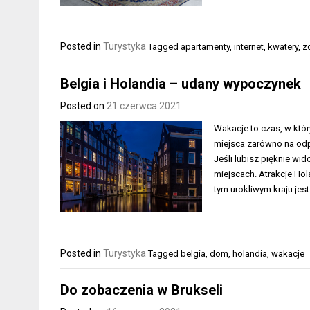
Posted in
Turystyka
Tagged
apartamenty
,
internet
,
kwatery
,
z
Belgia i Holandia – udany wypoczynek
Posted on
21 czerwca 2021
Wakacje to czas, w któr
miejsca zarówno na odpo
Jeśli lubisz pięknie wid
miejscach. Atrakcje Hol
tym urokliwym kraju jes
Posted in
Turystyka
Tagged
belgia
,
dom
,
holandia
,
wakacje
Do zobaczenia w Brukseli