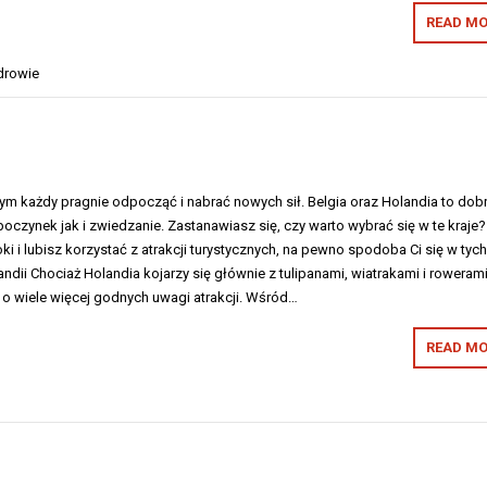
READ MO
drowie
ym każdy pragnie odpocząć i nabrać nowych sił. Belgia oraz Holandia to dob
czynek jak i zwiedzanie. Zastanawiasz się, czy warto wybrać się w te kraje?
oki i lubisz korzystać z atrakcji turystycznych, na pewno spodoba Ci się w tyc
andii Chociaż Holandia kojarzy się głównie z tulipanami, wiatrakami i rowerami
t o wiele więcej godnych uwagi atrakcji. Wśród…
READ MO