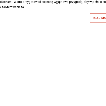
różnikami. Warto przygotować się na tę wyjątkową przygodę, aby w pełni cie
o zaoferowania ta…
READ MO