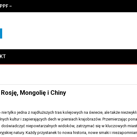
PF – zalety, właściwości i koszty oklejania
AKT
Rosję, Mongolię i Chiny
 nie tylko jedna z najdłuższych tras kolejowych na świecie, ale także niezwykł
ych kultur i zapierających dech w piersiach krajobrazów. Przemierzając pon
a doświadczyć niepowtarzalnych widoków, zatrzymać się w kluczowych mias
yjskiej natury. Każdy przystanek to nowa historia, nowe smaki i niezapomnia