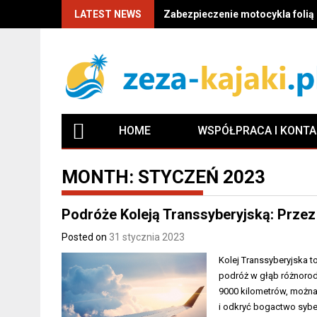
LATEST NEWS
Zabezpieczenie motocykla folią P
HOME
WSPÓŁPRACA I KONT
MONTH:
STYCZEŃ 2023
Podróże Koleją Transsyberyjską: Przez 
Posted on
31 stycznia 2023
Kolej Transsyberyjska to
podróż w głąb różnorodn
9000 kilometrów, możn
i odkryć bogactwo syber