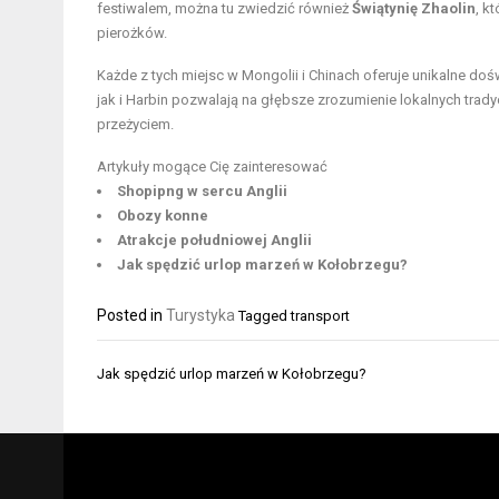
festiwalem, można tu zwiedzić również
Świątynię Zhaolin
, k
pierożków.
Każde z tych miejsc w Mongolii i Chinach oferuje unikalne dośw
jak i Harbin pozwalają na głębsze zrozumienie lokalnych trady
przeżyciem.
Artykuły mogące Cię zainteresować
Shopipng w sercu Anglii
Obozy konne
Atrakcje południowej Anglii
Jak spędzić urlop marzeń w Kołobrzegu?
Posted in
Turystyka
Tagged
transport
Nawigacja
Jak spędzić urlop marzeń w Kołobrzegu?
wpisu