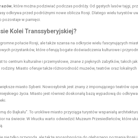
brazów
, które można podziwiać podczas podróży. Od gęstych lasów tajgi, pr
rasy odkrywa przed podróżnymi nowe oblicza Rosji. Dlatego wielu turystów uw
go pozostaje w pamięci.
sie Kolei Transsyberyjskiej?
gromne połacie Rosji, ale także szansa na odkrycie wielu fascynujących miast
czowych przystanków, które oferują bogate doświadczenia kulturowe i przyrodn
est to centrum kulturalne i przemysłowe, znane z pięknych zabytków, takich jak
 rodziny. Miasto oferuje także różnorodność muzeów, teatrów oraz lokalnych
ajwiększe miasto Syberii. Nowosybirsk jest znany z imponującego teatrów o
miejskiego życia. Miasto jest również doskonałą bazą wypadową do odkrywa
eki.
amą do Bajkału”. To urokliwe miasto przyciąga turystów wspaniałą architekturą
zior na świecie. W Irkucku warto odwiedzić Muzeum Przesiedleńców, które uk
ą.
ię nie tylko przygodą, ale także sposobnością do głębszego poznania Rosji i 