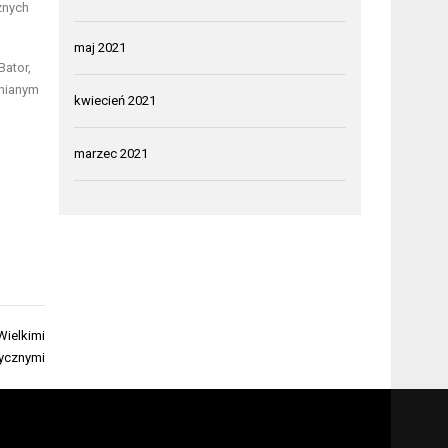
znych
maj 2021
Bator,
mnianym
kwiecień 2021
marzec 2021
Wielkimi
rycznymi