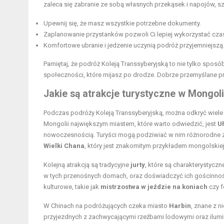
zaleca się zabranie ze sobą własnych przekąsek i napojów, sz
Upewnij się, że masz wszystkie potrzebne dokumenty.
Zaplanowanie przystanków pozwoli Ci lepiej wykorzystać cza
Komfortowe ubranie i jedzenie uczynią podróż przyjemniejszą
Pamiętaj, że podróż Koleją Transsyberyjską to nie tylko sposó
społeczności, które mijasz po drodze. Dobrze przemyślane p
Jakie są
atrakcje turystyczne
w Mongolii
Podczas podróży Koleją Transsyberyjską, można odkryć wiele f
Mongolii największym miastem, które warto odwiedzić, jest
U
nowoczesnością. Turyści mogą podziwiać w nim różnorodne za
Wielki Chana
, który jest znakomitym przykładem mongolskiej 
Kolejną atrakcją są tradycyjne
jurty
, które są charakterystycz
w tych przenośnych domach, oraz doświadczyć ich gościnnośc
kulturowe, takie jak
mistrzostwa w jeździe na koniach
czy f
W Chinach na podróżujących czeka miasto
Harbin
, znane z n
przyjezdnych z zachwycającymi rzeźbami lodowymi oraz ilumi