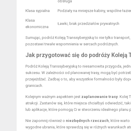
obsługa
Klasa sypialna
Podziały na mniejsze kabiny, wspólne łazie
Klasa
Ławki, brak przedziałów prywatnych
ekonomiczna
Sumując, podróż Koleją Transsyberyjską to nie tylko transport
pozostawi trwałe wspomnienia w sercach podróżnych.
Jak przygotować się do podróży Koleją 
Podróż Koleją Transsyberyjską to niesamowita przygoda, j
sukcesu. W zależności od planowanej trasy, mogą być potrzebn
przejeżdżać. Zadbaj o to, aby wszystkie formalności były do
granicach.
Kolejnym ważnym aspektem jest
zaplanowanie trasy
. Kolej
atrakcji. Zastanów się, które
miejsca
chciałbyś odwiedzić, tak
lub aplikacje, które pomogą Ci w stworzeniu idealnego planu 
Nie zapomnij również o
niezbędnych rzeczach
, które wart
wygodne ubrania, które sprawdzą się w różnych warunkach at