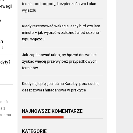
termin pod pogodę, bezpieczeństwo i plan
orwegii
wyjazdu
w
Kiedy rezerwować wakacje: early bird czy last
minute – jak wybrać w zależności od sezonu i
typu wyjazdu
ch
i?
Jak zaplanować urlop, by łączyć dni wolne i
zyskać więcej przerwy bez przypadkowych
odyty?
terminów
Kiedy najlepiej jechać na Karaiby: pora sucha,
deszczowa i huraganowa w praktyce
zymać
ia z
NAJNOWSZE KOMENTARZE
endarna
KATEGORIE