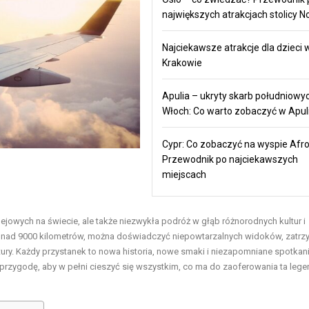
największych atrakcjach stolicy N
Najciekawsze atrakcje dla dzieci 
Krakowie
Apulia – ukryty skarb południowy
Włoch: Co warto zobaczyć w Apuli
Cypr: Co zobaczyć na wyspie Afr
Przewodnik po najciekawszych
miejscach
olejowych na świecie, ale także niezwykła
podróż
w głąb różnorodnych kultur i
 ponad 9000 kilometrów, można doświadczyć niepowtarzalnych widoków, zatr
ury. Każdy przystanek to nowa historia, nowe smaki i niezapomniane spotkan
przygodę, aby w pełni cieszyć się wszystkim, co ma do zaoferowania ta leg