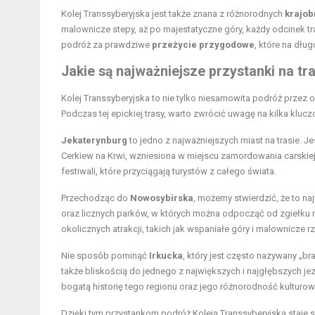
Kolej Transsyberyjska jest także znana z różnorodnych
krajo
malownicze stepy, aż po majestatyczne góry, każdy odcinek t
podróż za prawdziwe
przeżycie przygodowe
, które na dłu
Jakie są najważniejsze przystanki na tra
Kolej Transsyberyjska to nie tylko niesamowita podróż przez o
Podczas tej epickiej trasy, warto zwrócić uwagę na kilka klu
Jekaterynburg
to jedno z najważniejszych miast na trasie. J
Cerkiew na Krwi, wzniesiona w miejscu zamordowania carskiej
festiwali, które przyciągają turystów z całego świata.
Przechodząc do
Nowosybirska
, możemy stwierdzić, że to n
oraz licznych parków, w których można odpocząć od zgiełku 
okolicznych atrakcji, takich jak wspaniałe góry i malownicze rz
Nie sposób pominąć
Irkucka
, który jest często nazywany „br
także bliskością do jednego z największych i najgłębszych je
bogatą historię tego regionu oraz jego różnorodność kulturow
Dzięki tym przystankom podróż Koleją Transsyberyjską staje s