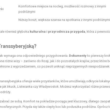
Komfortowe miejsce na nocleg, możliwość rozmowy z innymi
nki
podróżnymi
Niższy koszt, większa szansa na spotkania z innymi podróżnymi
, ale również głęboka
kulturalna i przyrodnicza przygoda
, która z pewnoś
Transsyberyjską?
ednak wymaga ona odpowiedniego przygotowania.
Dokumenty
to pierwszy kro
e różne wizy – zarówno do Rosji, jak i do pozostałych krajów, przez które 
pełnione z wyprzedzeniem, co pozwoli uniknąć nieprzyjemnych niespodzianek
 Transsyberyjska oferuje wiele przystanków, które umożliwiają odkrycie lokalny
ie jak Irkuck, Listwianka czy Władywostok. Możesz wykorzystać różne przewo
podróży.
o zabrać ze sobą. Komfort na pokładzie pociągu jest kluczowy, dlatego zaopat
mosferycznych. Przyda się także ciepły koc lub poduszka podróżna. Oprócz t