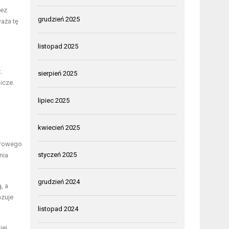
zez
grudzień 2025
aża tę
listopad 2025
.
sierpień 2025
icze.
lipiec 2025
kwiecień 2025
perowego
styczeń 2025
nia
grudzień 2024
, a
azuje
listopad 2024
jej