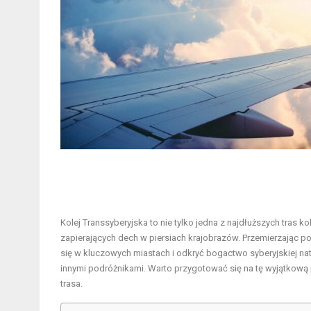
Kolej Transsyberyjska to nie tylko jedna z najdłuższych tras k
zapierających dech w piersiach krajobrazów. Przemierzając
się w kluczowych miastach i odkryć bogactwo syberyjskiej nat
innymi podróżnikami. Warto przygotować się na tę wyjątkową 
trasa.