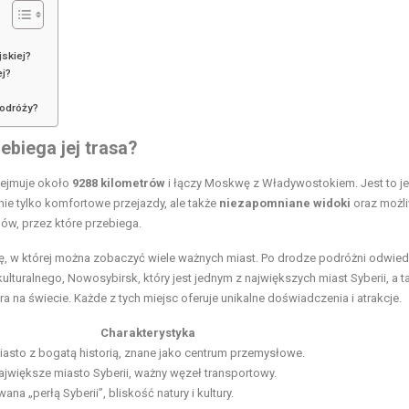
jskiej?
ej?
podróży?
zebiega jej trasa?
obejmuje około
9288 kilometrów
i łączy Moskwę z Władywostokiem. Jest to j
 nie tylko komfortowe przejazdy, ale także
niezapomniane widoki
oraz możl
nów, przez które przebiega.
ję, w której można zobaczyć wiele ważnych miast. Po drodze podróżni odwied
a kulturalnego, Nowosybirsk, który jest jednym z największych miast Syberii, a t
ra na świecie. Każde z tych
miejsc
oferuje unikalne doświadczenia i atrakcje.
Charakterystyka
iasto z bogatą historią, znane jako centrum przemysłowe.
ajwiększe miasto Syberii, ważny węzeł transportowy.
ana „perłą Syberii”, bliskość natury i kultury.