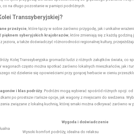
go, co na długo pozostanie w pamięci podróżnych.
olei Transsyberyjskiej?
ane przeżycie
, które łączy w sobie zarówno przygodę, jak i unikalne wrażeni
ad
pięknem syberyjskich krajobrazów
, które zmieniają się z każdą godziną 
 jeziora, a także doświadczyć różnorodności regionalnej kultury, przejeżdżaj
odróży. Kolej Transsyberyjska gromadzi ludzi z różnych zakątków świata, co sp
 wagonach często można spotkać zarówno lokalnych mieszkańców, jak i tur
ego niż dzielenie się opowieściami przy gorącej herbacie w cieniu przeszk
agonów i klas podróży
. Podróżni mogą wybierać spośród różnych opcji: od
kami po prostsze i tańsze opcje, jak wagony z miejscami do siedzenia. Wyb
czenia związane z lokalną kuchnią, której smaki można odkrywać zarówno w 
Wygoda i doświadczenie
dualna
Wysoki komfort podróży, idealna do relaksu