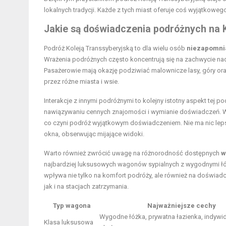
lokalnych tradycji. Każde z tych miast oferuje coś wyjątkowe
Jakie są doświadczenia podróżnych na K
Podróż Koleją Transsyberyjską to dla wielu osób
niezapomni
Wrażenia podróżnych często koncentrują się na zachwycie n
Pasażerowie mają okazję podziwiać malownicze lasy, góry oraz
przez różne miasta i wsie.
Interakcje z innymi podróżnymi to kolejny istotny aspekt tej p
nawiązywaniu cennych znajomości i wymianie doświadczeń. W
co czyni podróż wyjątkowym doświadczeniem. Nie ma nic lepsz
okna, obserwując mijające widoki.
Warto również zwrócić uwagę na różnorodność dostępnych
w
najbardziej luksusowych wagonów sypialnych z wygodnymi łóż
wpływa nie tylko na komfort podróży, ale również na doświad
jak i na stacjach zatrzymania.
Typ wagona
Najważniejsze cechy
Wygodne łóżka, prywatna łazienka, indywi
Klasa luksusowa