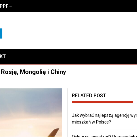
PF – zalety, właściwości i koszty oklejania
AKT
Rosję, Mongolię i Chiny
RELATED POST
Jak wybrać najlepszą agencję w
mieszkań w Polsce?
Oslo – co zwiedzać? Przewodnik 