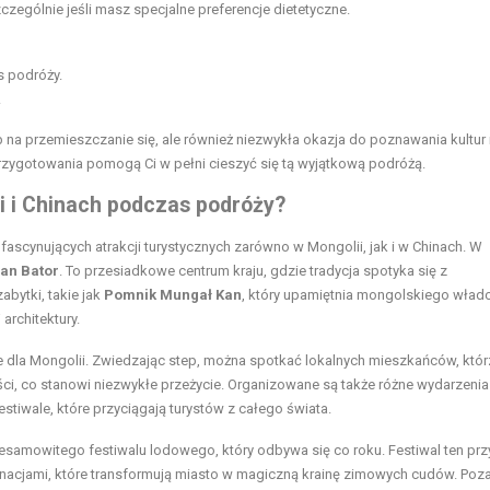
czególnie jeśli masz specjalne preferencje dietetyczne.
s podróży.
.
b na przemieszczanie się, ale również niezwykła okazja do poznawania kultur 
rzygotowania pomogą Ci w pełni cieszyć się tą wyjątkową podróżą.
 i Chinach podczas podróży?
ascynujących atrakcji turystycznych zarówno w Mongolii, jak i w Chinach. W
łan Bator
. To przesiadkowe centrum kraju,
gdzie
tradycja spotyka się z
bytki, takie jak
Pomnik Mungał Kan
, który upamiętnia mongolskiego wład
architektury.
ne dla Mongolii. Zwiedzając step, można spotkać lokalnych mieszkańców, któr
i, co stanowi niezwykłe przeżycie. Organizowane są także różne wydarzenia
estiwale, które przyciągają turystów z całego świata.
iesamowitego festiwalu lodowego, który odbywa się co roku. Festiwal ten pr
nacjami, które transformują miasto w magiczną krainę zimowych cudów. Poz