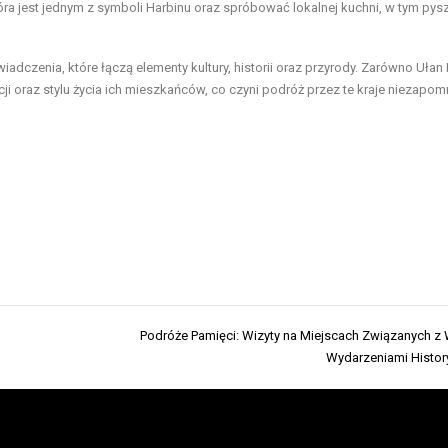
tóra jest jednym z symboli Harbinu oraz spróbować lokalnej kuchni, w tym pys
iadczenia, które łączą elementy kultury, historii oraz przyrody. Zarówno Ułan 
cji oraz stylu życia ich mieszkańców, co czyni podróż przez te kraje niezapo
Podróże Pamięci: Wizyty na Miejscach Związanych z 
Wydarzeniami Histo