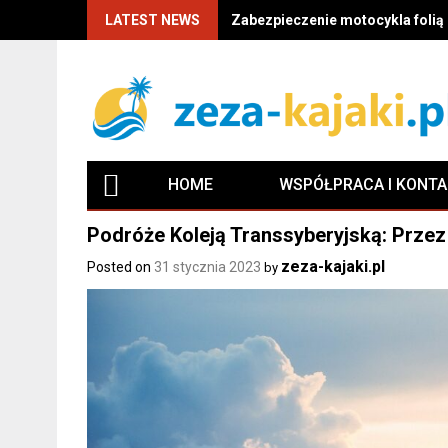
LATEST NEWS
Zabezpieczenie motocykla folią P
HOME
WSPÓŁPRACA I KONT
Podróże Koleją Transsyberyjską: Przez 
zeza-kajaki.pl
Posted on
31 stycznia 2023
by