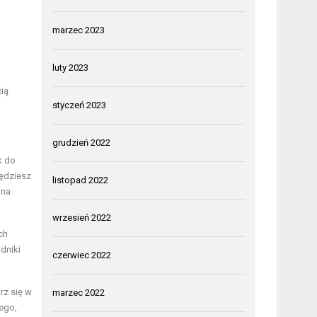
marzec 2023
luty 2023
cią
styczeń 2023
grudzień 2022
k do
będziesz
listopad 2022
 na
wrzesień 2022
ch
dniki
czerwiec 2022
rz się w
marzec 2022
ego,