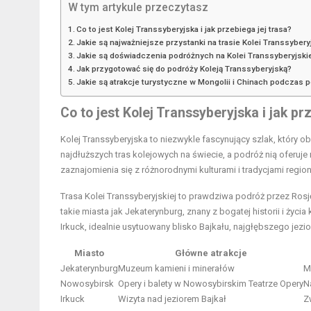
W tym artykule przeczytasz
Co to jest Kolej Transsyberyjska i jak przebiega jej trasa?
Jakie są najważniejsze przystanki na trasie Kolei Transsybery
Jakie są doświadczenia podróżnych na Kolei Transsyberyjski
Jak przygotować się do podróży Koleją Transsyberyjską?
Jakie są atrakcje turystyczne w Mongolii i Chinach podczas 
Co to jest Kolej Transsyberyjska i jak pr
Kolej Transsyberyjska to niezwykle fascynujący szlak, który 
najdłuższych tras kolejowych na świecie, a podróż nią oferuje
zaznajomienia się z różnorodnymi kulturami i tradycjami regio
Trasa Kolei Transsyberyjskiej to prawdziwa podróż przez Ros
takie miasta jak Jekaterynburg, znany z bogatej historii i życi
Irkuck, idealnie usytuowany blisko Bajkału, najgłębszego jezio
Miasto
Główne atrakcje
Jekaterynburg
Muzeum kamieni i minerałów
M
Nowosybirsk
Opery i balety w Nowosybirskim Teatrze Opery
N
Irkuck
Wizyta nad jeziorem Bajkał
Zw