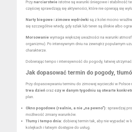
Przy
narciarstwie
istotne są warunki śniegowe i stabilność t
częściej sprawdzają się aktywności, które nie opierają się wy
Narty biegowe
i
zimowe wędrówki
są z kolei mocno wrażliw
się szczególnie wtedy, gdy szlak lub teren są śliskie albo og
Morsowanie
wymaga większej uważności na warunki atmosfer
organizmu). Po intensywnym dniu na zewnątrz popularnym u
charakterze.
Dobierając tempo i intensywność do pogody, łatwiej utrzymać
Jak dopasować termin do pogody, tłumów
Przy dopasowywaniu terminu do zimowej wycieczki w Polsce n
trwa dzień
oraz
czy w danym tygodniu są otwarte konkret
plan.
Okno pogodowe (realnie, a nie „na pewno”):
sprawdzaj prog
możliwość zmiany warunków.
Tłumy i tempo dnia:
dobieraj termin tak, aby nie wypadać w l
kolejkach i łatwym dostępie do usług.