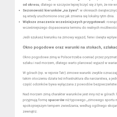
od okresu
, dlatego w szczycie lepiej liczyć się z tym, że ni
Sezonowość kierunków „na żywo”:
w okresach świątecznych
są wtedy uruchomione oraz jak zmienia się lokalny rytm dnia.
Większe znaczenie wcześniejszych przygotowań:
rosnące
wcześniejszego dopasowania terminu do realnych możliwości
Jeśli szukasz kierunku na zimowy wyjazd, ferie i święta wpływa
Okno pogodowe oraz warunki na stokach, szlaka
Okno pogodowe zimą w Polsce trzeba oceniać przez pryzma
szlaku i nad morzem, dlatego warto planować wyjazd w wariant
W górach (np. w rejonie Tatr) zimowe warunki zwykle oznacza
takim otoczeniu działa też infrastruktura dla narciarstwa, a 
część odcinków bywa wyłączana z powodów bezpieczeństw
Nad morzem zimą charakter warunków jest inny niż w górach: l
przyjmują formę
spacerów
niż typowego „zimowego sportu na 
spokojniejszym tempem zwiedzania; według ogólnego skojarz
zewnątrz.