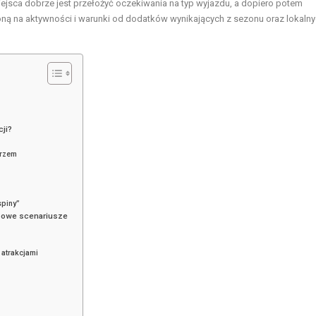
iejsca dobrze jest przełożyć oczekiwania na typ wyjazdu, a dopiero potem
ioną na aktywności i warunki od dodatków wynikających z sezonu oraz lokaln
?
cji?
orzem
spiny”
ypowe scenariusze
 atrakcjami