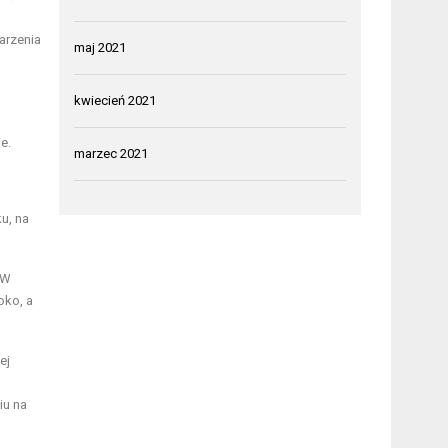
arzenia
maj 2021
kwiecień 2021
e.
marzec 2021
u, na
 W
bko, a
ej
iu na