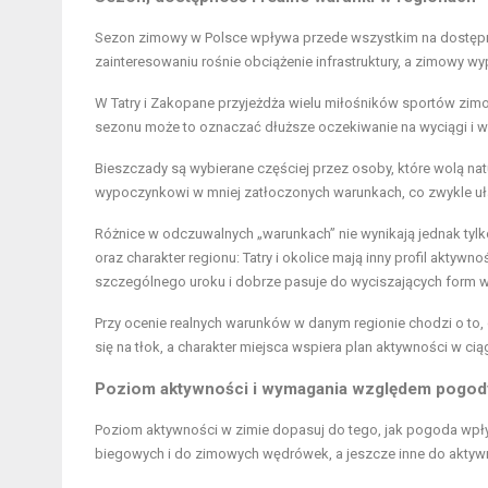
Sezon zimowy w Polsce wpływa przede wszystkim na dostępnoś
zainteresowaniu rośnie obciążenie infrastruktury, a
zimowy wy
W Tatry i Zakopane przyjeżdża wielu miłośników sportów zimo
sezonu może to oznaczać dłuższe oczekiwanie na wyciągi i w
Bieszczady są wybierane częściej przez osoby, które wolą na
wypoczynkowi w mniej zatłoczonych warunkach, co zwykle uł
Różnice w odczuwalnych „warunkach” nie wynikają jednak tylk
oraz charakter regionu: Tatry i okolice mają inny profil aktyw
szczególnego uroku i dobrze pasuje do wyciszających form 
Przy ocenie realnych warunków w danym regionie chodzi o to,
się na tłok, a charakter miejsca wspiera plan aktywności w cią
Poziom aktywności i wymagania względem pogod
Poziom aktywności w zimie dopasuj do tego, jak pogoda wpływ
biegowych i do zimowych wędrówek, a jeszcze inne do aktyw