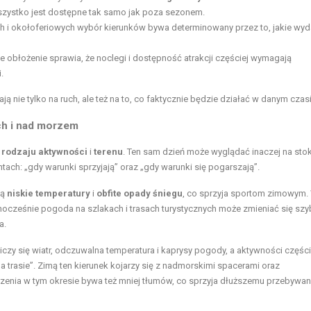
e wszystko jest dostępne tak samo jak poza sezonem.
 i okołoferiowych wybór kierunków bywa determinowany przez to, jakie wyd
 obłożenie sprawia, że noclegi i dostępność atrakcji częściej wymagają
.
ją nie tylko na ruch, ale też na to, co faktycznie będzie działać w danym czasi
ch i nad morzem
t
rodzaju aktywności
i
terenu
. Ten sam dzień może wyglądać inaczej na stok
ach: „gdy warunki sprzyjają” oraz „gdy warunki się pogarszają”.
ją
niskie temperatury
i
obfite opady śniegu
, co sprzyja sportom zimowym.
jednocześnie pogoda na szlakach i trasach turystycznych może zmieniać się szy
a.
iczy się wiatr, odczuwalna temperatura i kaprysy pogody, a aktywności części
trasie”. Zimą ten kierunek kojarzy się z nadmorskimi spacerami oraz
enia w tym okresie bywa też mniej tłumów, co sprzyja dłuższemu przebywan