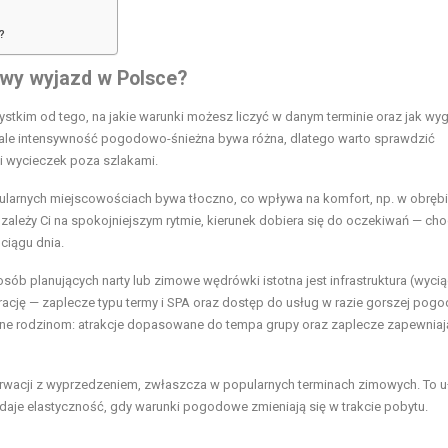
?
owy wyjazd w Polsce?
tkim od tego, na jakie warunki możesz liczyć w danym terminie oraz jak wy
ch, ale intensywność pogodowo-śnieżna bywa różna, dlatego warto sprawdzić
 i wycieczek poza szlakami.
ularnych miejscowościach bywa tłoczno, co wpływa na komfort, np. w obrębi
li zależy Ci na spokojniejszym rytmie, kierunek dobiera się do oczekiwań — cho
 ciągu dnia.
osób planujących narty lub zimowe wędrówki istotna jest infrastruktura (wycią
erację — zaplecze typu termy i SPA oraz dostęp do usług w razie gorszej pogod
zne
rodzinom: atrakcje dopasowane do tempa grupy oraz zaplecze zapewniaj
rwacji z wyprzedzeniem, zwłaszcza w popularnych terminach zimowych. To u
 daje elastyczność, gdy warunki pogodowe zmieniają się w trakcie pobytu.