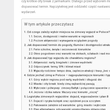
czy krótkie city break z jarmarkami. Dlatego przed wyborem m
dopasować termin. Najczytelniej jest oddzielić część nastaw
wydarzeń.
W tym artykule przeczytasz
Od czego zależy wybór miejsca na zimowy wyjazd w Polsce
Sezon, dostępność i realne warunki w regionach
Poziom aktywności i wymagania względem pogody
Jak dopasować termin do pogody, tłumów i dostępności atrak
Ferie szkolne, święta i sezonowość kierunków
Okno pogodowe oraz warunki na stokach, szlakach i nad m
Jak dopasować typ wyjazdu do charakteru regionu?
Aktywności: narty, biegówki i zimowe wędrówki
Odpoczynek: termy, SPA i klimat miast
Wyjazdy rodzinne: tempo dnia, zaplecze atrakcji i trasy „bez 
Gdzie jechać zimą w Polsce – najpopularniejsze kierunki i t
Góry: wybór regionu pod narty, wędrówki i długość dni
Miasta i city break: kiedy zimą najbardziej pasują
Wybrzeże i półwysep: zimowy Bałtyk i połączenie spacerów z
Jeziora i dzika natura: Mazury oraz kierunki „ciszej”
Logistyka zimowych wyjazdów: dojazd, wyposażenie i plan B
Dojazd i ryzyka kolejek oraz opóźnień poza szczytem
Pakowanie zależnie od warunków: góry, miasto i wybrzeże
Plan alternatywny, gdy warunki uniemożliwiają główny plan