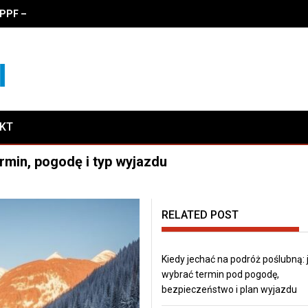
PF – zalety, właściwości i koszty oklejania
AKT
rmin, pogodę i typ wyjazdu
RELATED POST
Kiedy jechać na podróż poślubną: 
wybrać termin pod pogodę,
bezpieczeństwo i plan wyjazdu