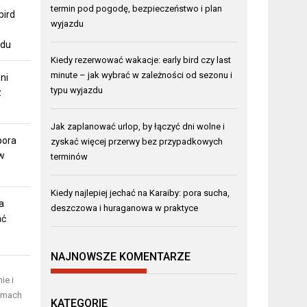
termin pod pogodę, bezpieczeństwo i plan
bird
wyjazdu
zdu
Kiedy rezerwować wakacje: early bird czy last
minute – jak wybrać w zależności od sezonu i
ni
typu wyjazdu
z
Jak zaplanować urlop, by łączyć dni wolne i
pora
zyskać więcej przerwy bez przypadkowych
w
terminów
Kiedy najlepiej jechać na Karaiby: pora sucha,
a
deszczowa i huraganowa w praktyce
ać
NAJNOWSZE KOMENTARZE
ie i
ermach
KATEGORIE