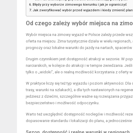
Błędy przy wyborze zimowego kierunku i jak je ograniczyć
Jak zweryfikować wybór przed wyjazdem i kiedy zmienić plan
Od czego zależy wybór miejsca na zim
Wybór miejsca na zimowy wyjazd w Polsce zależy przede wszys
oferta na miejscu. Zima turystycznie działa w wielu regiona
prognozy oraz lokalne warunki do jazdy na nartach, spacerów
Drugim czynnikiem jest dostępność atrakcji w sezonie. W pop
narciarskich, w kolejce do atrakcji i w tempie zwiedzania. Jeś
tylko o „widoki”, ale o realną możliwość korzystania z oferty w
W praktyce liczy się też typ wyjazdu i poziom aktywności. Dla 
trasy, warunki na szlakach), a dla tych nastawionych na regen
jedziesz z
dziećmi, szczególnie ważne są rozwiązania przyja
bezpieczeństwo i możliwość odpoczynku.
Warto też uwzględnić dostępność noclegów i możliwość reze
dopasowanie standardu i lokalizacji do planu, a jednocześnie
Sezon, dostępność i realne warunki w regionach