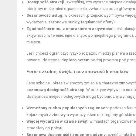
Dostępność atrakcji:
zweryfikuj, czy wybrane miejsca działa
obiektów może mieć ograniczenia, zwłaszcza poza głównym
Sezonowość usług:
w okresach „przejściowych” bywa więcej 
wydarzenia, sezonowe punkty, regularność oferty).
Zgodność terminu z charakterem aktywności:
jeśli planuj
aktywności w terenie, inne dla typowo miejskiego programu). J
miejscu.
Jeśli chcesz ograniczyć ryzyko rozjazdu między planem a rzeczy
otwarte i dostępne,
dopiero potem
podbij program pod prog
Ferie szkolne, święta i sezonowość kierunków
Ferie szkolne i okres świąteczny zmieniają charakter zimow
sezonową dostępność atrakcji
. W praktyce wpływa to na obł
dostępność miejsc noclegowych mogą być bardziej wymagają
Wzmożony ruch w popularnych regionach:
podczas ferii 
kojarzonych z zimowym wypoczynkiem (np. regiony górskie or
Więcej wydarzeń w czasie świąt:
w miastach organizowane
atmosfery do pobytu.
Sezonowa dostępność i zmienne godziny:
część atrakcji d