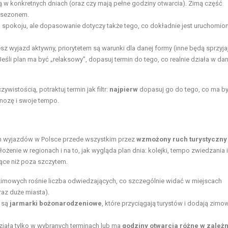
ją w konkretnych dniach (oraz czy mają pełne godziny otwarcia). Zimą część
 sezonem.
spokoju, ale dopasowanie dotyczy także tego, co dokładnie jest uruchomion
esz wyjazd aktywny, priorytetem są warunki dla danej formy (inne będą sprzyja
eśli plan ma być „relaksowy”, dopasuj termin do tego, co realnie działa w d
wistością, potraktuj termin jak filtr:
najpierw
dopasuj go do tego, co ma b
nozę i swoje tempo.
ych wyjazdów w Polsce przede wszystkim przez
wzmożony ruch turystyczny
ożenie w regionach i na to, jak wygląda plan dnia: kolejki, tempo zwiedzania i
ce niż poza szczytem.
zimowych rośnie liczba odwiedzających, co szczególnie widać w miejscach
az duże miasta).
 są
jarmarki bożonarodzeniowe
, które przyciągają turystów i dodają zimo
ziała tylko w wybranych terminach lub ma
godziny otwarcia różne w zależ