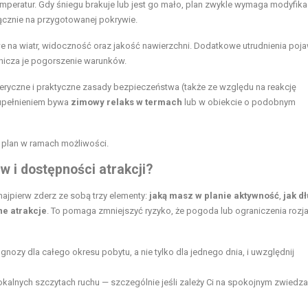
emperatur. Gdy śniegu brakuje lub jest go mało, plan zwykle wymaga modyfikac
łącznie na przygotowanej pokrywie.
e na wiatr, widoczność oraz jakość nawierzchni. Dodatkowe utrudnienia poja
ranicza je pogorszenie warunków.
yczne i praktyczne zasady bezpieczeństwa (także ze względu na reakcję
zupełnieniem bywa
zimowy relaks w termach
lub w obiekcie o podobnym
 plan w ramach możliwości.
 i dostępności atrakcji?
ajpierw zderz ze sobą trzy elementy:
jaką masz w planie aktywność
,
jak d
ne atrakcje
. To pomaga zmniejszyć ryzyko, że pogoda lub ograniczenia rozj
nozy dla całego okresu pobytu, a nie tylko dla jednego dnia, i uwzględnij
okalnych szczytach ruchu — szczególnie jeśli zależy Ci na spokojnym zwiedza