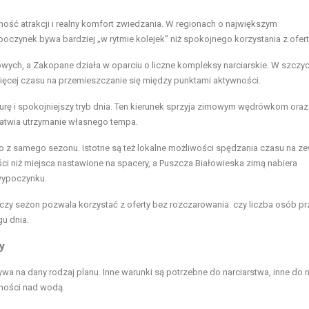
ć atrakcji i realny komfort zwiedzania. W regionach o największym
poczynek
bywa bardziej „w rytmie kolejek” niż spokojnego korzystania z ofert
wych, a Zakopane działa w oparciu o liczne kompleksy narciarskie. W szczyc
ięcej czasu na przemieszczanie się między punktami aktywności.
turę i spokojniejszy tryb dnia. Ten kierunek sprzyja zimowym wędrówkom oraz
atwia utrzymanie własnego tempa.
o z samego sezonu. Istotne są też lokalne możliwości spędzania czasu na z
ności niż miejsca nastawione na spacery, a Puszcza Białowieska zimą nabiera
wypoczynku.
 czy sezon pozwala korzystać z oferty bez rozczarowania: czy liczba osób p
gu dnia.
y
a na dany rodzaj planu. Inne warunki są potrzebne do narciarstwa, inne do n
ności nad wodą.