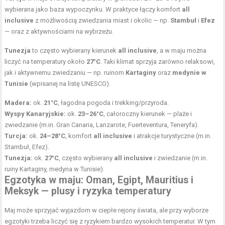
wybierana jako baza wypoczynku. W praktyce łączy komfort
all
inclusive
z możliwością zwiedzania miast i okolic — np.
Stambuł
i
Efez
— oraz z aktywnościami na wybrzeżu.
Tunezja
to często wybierany kierunek
all inclusive
, a w maju można
liczyć na temperatury około
27°C
. Taki klimat sprzyja zarówno relaksowi,
jak i aktywnemu zwiedzaniu — np. ruinom
Kartaginy
oraz
medynie w
Tunisie
(wpisanej na listę UNESCO).
Madera:
ok.
21°C
, łagodna pogoda i trekking/przyroda.
Wyspy Kanaryjskie:
ok.
23–26°C
, całoroczny kierunek — plaże i
zwiedzanie (m.in. Gran Canaria, Lanzarote, Fuerteventura, Teneryfa).
Turcja:
ok.
24–28°C
, komfort
all inclusive
i atrakcje turystyczne (m.in.
Stambuł, Efez).
Tunezja:
ok.
27°C
, często wybierany
all inclusive
i zwiedzanie (m.in.
ruiny Kartaginy, medyna w Tunisie).
Egzotyka w maju: Oman, Egipt, Mauritius i
Meksyk — plusy i ryzyka temperatury
Maj może sprzyjać wyjazdom w ciepłe rejony świata, ale przy wyborze
egzotyki trzeba liczyć się z ryzykiem bardzo wysokich temperatur. W tym