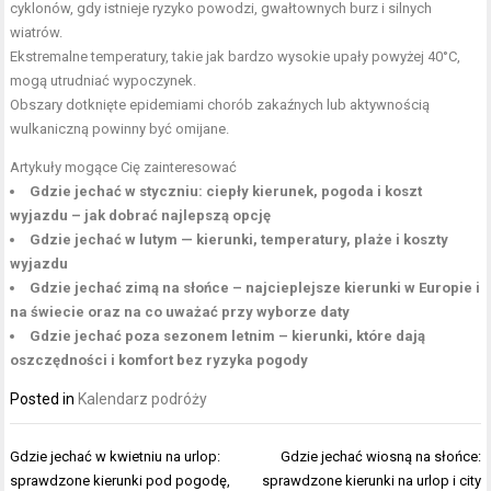
cyklonów, gdy istnieje ryzyko powodzi, gwałtownych burz i silnych
wiatrów.
Ekstremalne temperatury, takie jak bardzo wysokie upały powyżej 40°C,
mogą utrudniać wypoczynek.
Obszary dotknięte epidemiami chorób zakaźnych lub aktywnością
wulkaniczną powinny być omijane.
Artykuły mogące Cię zainteresować
Gdzie jechać w styczniu: ciepły kierunek, pogoda i koszt
wyjazdu – jak dobrać najlepszą opcję
Gdzie jechać w lutym — kierunki, temperatury, plaże i koszty
wyjazdu
Gdzie jechać zimą na słońce – najcieplejsze kierunki w Europie i
na świecie oraz na co uważać przy wyborze daty
Gdzie jechać poza sezonem letnim – kierunki, które dają
oszczędności i komfort bez ryzyka pogody
Posted in
Kalendarz podróży
Nawigacja
Gdzie jechać w kwietniu na urlop:
Gdzie jechać wiosną na słońce:
wpisu
sprawdzone kierunki pod pogodę,
sprawdzone kierunki na urlop i city