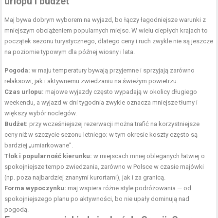
urlopu i budżet
Maj bywa dobrym wyborem na wyjazd, bo łączy łagodniejsze warunki z
mniejszym obciążeniem popularnych miejsc. W wielu ciepłych krajach to
początek sezonu turystycznego, dlatego ceny i ruch zwykle nie są jeszcze
na poziomie typowym dla późnej wiosny i lata.
Pogoda:
w maju temperatury bywają przyjemne i sprzyjają zarówno
relaksowi, jak i aktywnemu zwiedzaniu na świeżym powietrzu.
Czas urlopu:
majowe wyjazdy często wypadają w okolicy długiego
weekendu, a wyjazd w dni tygodnia zwykle oznacza mniejsze tłumy i
większy wybór noclegów.
Budżet:
przy wcześniejszej rezerwacji można trafić na korzystniejsze
ceny niż w szczycie sezonu letniego; w tym okresie koszty często są
bardziej „umiarkowane”.
Tłok i popularność kierunku:
w miejscach mniej obleganych łatwiej o
spokojniejsze tempo zwiedzania, zarówno w Polsce w czasie majówki
(np. poza najbardziej znanymi kurortami), jak i za granicą.
Forma wypoczynku:
maj wspiera różne style podróżowania — od
spokojniejszego planu po aktywności, bo nie upały dominują nad
pogodą.