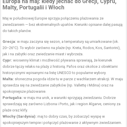
Europa na maj: kiedy
jechać do Grecji, Cypru,
Malty, Portugalii i Włoch
Maj w południowej Europie sprzyja połączeniu plażowania ze
zwiedzaniem — bez ekstremalnych upałów. Kierunki opisane dalej pasują
do takich planów.
Grecja:
w maju zaczyna się sezon, a temperatury są umiarkowane (ok.
20–26°C). To wybór zarówno na plaże (np. Kreta, Rodos, Kos, Santorini),
jak i na zabytki oraz zwiedzanie miast i wybrzeża.
Cypr:
wiosenny klimat i możliwość pływania sprawiają, że kierunek
dobrze łączy relaks na plaży z historią. Pafos oraz okolice z obiektami
historycznymi wpisanymi na listę UNESCO to popularne wybory.
Malta:
słoneczna pogoda idzie tu w parze z wachlarzem atrakcji. W maju
sprawdza się na zwiedzanie zabytków (np. Vallettę i Mdina) oraz na
spokojniejsze plażowanie.
Portugalia:
w maju ma urok, a warunki sprzyjają zwiedzaniu. Dobrze
sprawdzają się zarówno Lizbona i Porto, jak i region Algarve, ceniony za
plaże oraz klify.
Włochy (Sardynia):
maj to dobry czas, by zobaczyć wyspę w
spokojniejszym tempie i połączyć plażowanie z aktywnym zwiedzaniem.