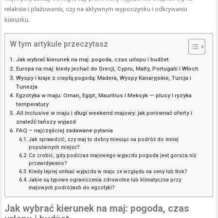
relaksie i plażowaniu, czy na aktywnym wypoczynku i odkrywaniu
kierunku.
W tym artykule przeczytasz
Jak wybrać kierunek na maj: pogoda, czas urlopu i budżet
Europa na maj: kiedy jechać do Grecji, Cypru, Malty, Portugalii i Włoch
Wyspy i kraje z ciepłą pogodą: Madera, Wyspy Kanaryjskie, Turcja i
Tunezja
Egzotyka w maju: Oman, Egipt, Mauritius i Meksyk — plusy i ryzyka
temperatury
All inclusive w maju i długi weekend majowy: jak porównać oferty i
znaleźć tańszy wyjazd
FAQ – najczęściej zadawane pytania
Jak sprawdzić, czy maj to dobry miesiąc na podróż do mniej
popularnych miejsc?
Co zrobić, gdy podczas majowego wyjazdu pogoda jest gorsza niż
przewidywano?
Kiedy lepiej unikać wyjazdu w maju ze względu na ceny lub tłok?
Jakie są typowe ograniczenia zdrowotne lub klimatyczne przy
majowych podróżach do egzotyki?
Jak wybrać kierunek na maj: pogoda, czas