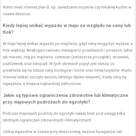
Warto mieć również plan B, np. zwiedzanie muzeów czy lokalnej kuchni w
czasie deszczu.
Kiedy lepiej unikać wyjazdu w maju ze względu na ceny lub
tłok?
W maju lepiej unikać wyjazdu po majówce, gdyż ceny mogą być wyższe, a
tłok większy. Atrakcyjne cenowo miesiące to przedsezon i posezon, takie
jak marzec, maj po majówce, czerwiec (zwłaszcza początek), wrzesień,
październik oraz listopad. W tych okresach popyt jest niższy, co
przekłada się na niższe ceny noclegów i lotów oraz mniej turystów. Warto
również unikać szczytu sezonu letniego (lipiec-sierpień), kiedy ceny są
najwyższe, a miejsca najbardziej zatłoczone.
Jakie są typowe ograniczenia zdrowotne lub klimatyczne
przy majowych podróżach do egzotyki?
Podczas majowych podróży do egzotyki należy brać pod uwagę kilka
istotnych ograniczeń zdrowotnych i klimatycznych:
Unikaj wyjazdów w czasie pory deszczowej, sezonu huraganów lub