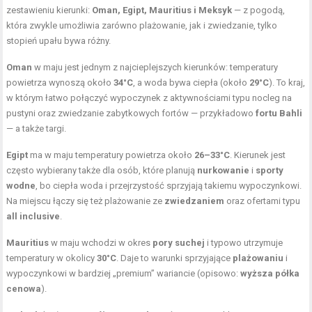
zestawieniu kierunki:
Oman, Egipt, Mauritius i Meksyk
— z pogodą,
która zwykle umożliwia zarówno plażowanie, jak i zwiedzanie, tylko
stopień upału bywa różny.
Oman
w maju jest jednym z najcieplejszych kierunków: temperatury
powietrza wynoszą około
34°C
, a woda bywa ciepła (około
29°C
). To kraj,
w którym łatwo połączyć wypoczynek z aktywnościami typu nocleg na
pustyni oraz zwiedzanie zabytkowych fortów — przykładowo
fortu Bahli
— a także targi.
Egipt
ma w maju temperatury powietrza około
26–33°C
. Kierunek jest
często wybierany także dla osób, które planują
nurkowanie
i
sporty
wodne
, bo ciepła woda i przejrzystość sprzyjają takiemu wypoczynkowi.
Na miejscu łączy się też plażowanie ze
zwiedzaniem
oraz ofertami typu
all inclusive
.
Mauritius
w maju wchodzi w okres
pory suchej
i typowo utrzymuje
temperatury w okolicy
30°C
. Daje to warunki sprzyjające
plażowaniu
i
wypoczynkowi w bardziej „premium” wariancie (opisowo:
wyższa półka
cenowa
).