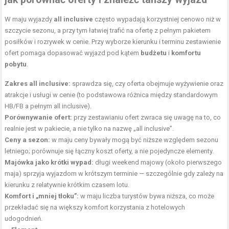
W maju wyjazdy
all inclusive
często wypadają korzystniej cenowo niż w
szczycie sezonu, a przy tym łatwiej trafić na ofertę z pełnym pakietem
posiłków i rozrywek w cenie. Przy wyborze kierunku i terminu zestawienie
ofert pomaga dopasować wyjazd pod kątem
budżetu
i
komfortu
pobytu
.
Zakres all inclusive:
sprawdza się, czy oferta obejmuje wyżywienie oraz
atrakcje i usługi w cenie (to podstawowa różnica między standardowym
HB/FB a pełnym all inclusive).
Porównywanie ofert:
przy zestawianiu ofert zwraca się uwagę na to, co
realnie jest w pakiecie, a nie tylko na nazwę „all inclusive”.
Ceny a sezon:
w maju ceny bywały mogą być niższe względem sezonu
letniego; porównuje się łączny koszt oferty, a nie pojedyncze elementy.
Majówka jako krótki wypad
:
długi weekend majowy (około pierwszego
maja) sprzyja wyjazdom w krótszym terminie — szczególnie gdy zależy na
kierunku z relatywnie krótkim czasem lotu.
Komfort i „mniej tłoku”:
w maju liczba turystów bywa niższa, co może
przekładać się na większy komfort korzystania z hotelowych
udogodnień.