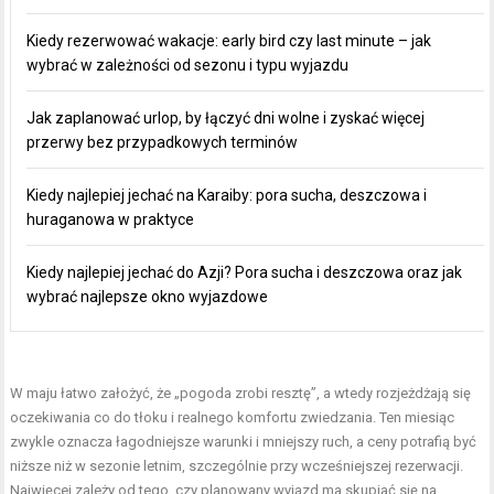
Kiedy rezerwować wakacje: early bird czy last minute – jak
wybrać w zależności od sezonu i typu wyjazdu
Jak zaplanować urlop, by łączyć dni wolne i zyskać więcej
przerwy bez przypadkowych terminów
Kiedy najlepiej jechać na Karaiby: pora sucha, deszczowa i
huraganowa w praktyce
Kiedy najlepiej jechać do Azji? Pora sucha i deszczowa oraz jak
wybrać najlepsze okno wyjazdowe
W maju łatwo założyć, że „pogoda zrobi resztę”, a wtedy rozjeżdżają się
oczekiwania co do tłoku i realnego komfortu zwiedzania. Ten miesiąc
zwykle oznacza łagodniejsze warunki i mniejszy ruch, a ceny potrafią być
niższe niż w sezonie letnim, szczególnie przy wcześniejszej rezerwacji.
Najwięcej zależy od tego, czy planowany wyjazd ma skupiać się na