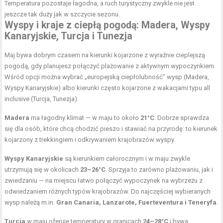
Temperatura pozostaje łagodna, a ruch turystyczny zwykle nie jest
jeszcze tak duży jak w szczycie sezonu.
Wyspy i kraje z ciepłą pogodą: Madera, Wyspy
Kanaryjskie, Turcja i Tunezja
Maj bywa dobrym czasem na kierunki kojarzone z wyraźnie cieplejszą
pogodą, gdy planujesz połączyć plażowanie z aktywnym wypoczynkiem.
Wśród opcji można wybrać „europejską ciepłolubność” wysp (Madera,
Wyspy Kanaryjskie) albo kierunki często kojarzone z wakacjami typu all
inclusive (Turcja, Tunezja).
Madera
ma łagodny klimat — w maju to około
21°C
. Dobrze sprawdza
się dla osób, które chcą chodzić pieszo i stawiać na przyrodę: to kierunek
kojarzony z trekkingiem i odkrywaniem krajobrazów wyspy.
Wyspy Kanaryjskie
są kierunkiem całorocznym i w maju zwykle
utrzymują się w okolicach
23–26°C
. Sprzyja to zarówno plażowaniu, jak i
zwiedzaniu — na miejscu łatwo połączyć wypoczynek na wybrzeżu z
odwiedzaniem różnych typów krajobrazów. Do najczęściej wybieranych
wysp należą m.in.
Gran Canaria, Lanzarote, Fuerteventura i Teneryfa
.
Turcja
w maju oferuje temperatury w granicach
24–28°C
i bywa