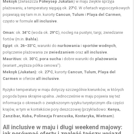
Meksyk
(zwłaszcza
Półwysep Jukatan
) w maju zwykle sprzyja
plażowaniu, a temperatury sięgają ok.
27°C
. W ofertach wypoczynkowych
pojawiają się tam m.in. kurorty
Cancun
,
Tulum
i
Playa del Carmen
,
często w formule
all inclusive
.
Oman:
ok.
34°C
(woda ok.
29°C
), nocleg na pustyni, targi, zwiedzanie
fortów (m.in.
Bahla
).
Egipt:
ok.
26–33°C
, warunki do
nurkowania
i
sportów wodnych
,
połączenie plażowania ze
zwiedzaniem
oraz
all inclusive
.
Mauritius:
ok.
30°C
,
pora sucha
i dobre warunki do
plażowania
(wariant „wyższa półka cenowa”).
Meksyk (Jukatan):
ok.
27°C
, kurorty
Cancun
,
Tulum
,
Playa del
Carmen
w ofercie
all inclusive
.
Ryzyko temperatury w maju dotyczy szczególnie kierunków, w których
pogoda bywa skrajnie upalna. Jednocześnie w maju pojawia się też
informacja o okresach o zwiększonym ryzyku turystycznym dla części
krajów, w tym w kontekście pory deszczowej (przykładowo:
Kenya,
Zanzibar, Kuba, Polinezja Francuska, Kostaryka, Wietnam
).
All inclusive w maju i długi weekend majowy:
jak porównać oferty i znaleźć tańszy wyjazd