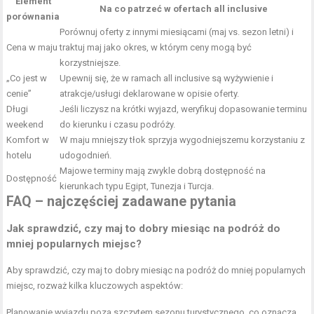
Element
Na co patrzeć w ofertach all inclusive
porównania
Porównuj oferty z innymi miesiącami (maj vs. sezon letni) i
Cena w maju
traktuj maj jako okres, w którym ceny mogą być
korzystniejsze.
„Co jest w
Upewnij się, że w ramach all inclusive są wyżywienie i
cenie”
atrakcje/usługi deklarowane w opisie oferty.
Długi
Jeśli liczysz na krótki wyjazd, weryfikuj dopasowanie terminu
weekend
do kierunku i czasu podróży.
Komfort w
W maju mniejszy tłok sprzyja wygodniejszemu korzystaniu z
hotelu
udogodnień.
Majowe terminy mają zwykle dobrą dostępność na
Dostępność
kierunkach typu Egipt, Tunezja i Turcja.
FAQ – najczęściej zadawane pytania
Jak sprawdzić, czy maj to dobry miesiąc na podróż do
mniej popularnych miejsc?
Aby sprawdzić, czy maj to dobry miesiąc na podróż do mniej popularnych
miejsc, rozważ kilka kluczowych aspektów:
Planowanie wyjazdu poza szczytem sezonu turystycznego, co oznacza