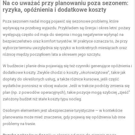
Na co uważać przy planowaniu poza sezonem:
ryzyka, opóźnienia i dodatkowe koszty
Poza sezonem nadal mogą pojawić się sezonowe problemy, które
wpływają na przebieg wyjazdu. Przykładem są Grecja i okres letni: pożary
występują często od maja do sierpnia i mogą negatywnie wpłynąć na
bezpieczeństwo oraz komfort turystów. W praktyce oznacza to, że przy
wyborze terminu uwzględnia się ryzyko w konkretnych miesiącach oraz
różnicę między początkiem lata a okresem jego szczytu.
W budżecie i planie dnia pojawiają się też czynniki generujące opóźnienia i
dodatkowe koszty. Zwykle chodzi o koszty „okołowizytowe”, takie jak
dopłaty do określonych usług, a także różnice kursowe, jeśli część
wydatków ponosisz w obcej walucie. Jeśli w trakcie podróży zmienia się
plan (np. z powodów operacyjnych), takie pozycje mogą szybciej „zjeść”
założony budżet niż stałe koszty typu nocleg.
Osobnym elementem jest ubezpieczenie turystyczne — w kontekście
planowania może mieć znaczenie, gdy pojawią się opóźnienia lub inne
problemy na trasie.