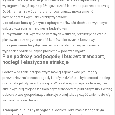
Ryzyko pożarów w Grecji:
w okresie od maja do sierpnia mogą
występować częściej; na późniejszą część
lata warto patrzeć ostrożniej
.
Opóźnienia i zakłócenia planu:
scenariusze mogą zmienić
harmonogram i wymusić korekty wydatków.
Dodatkowe koszty (ukryte dopłaty):
możliwość dopłat do wybranych
usług uwzględnij w marginesie budżetowym.
Kursy walut:
jeśli wydatki są w różnych walutach, przelicz je na etapie
planowania i traktuj zmienność kursów jako czynnik kosztowy.
Ubezpieczenie turystyczne:
rozważ je jako zabezpieczenie na
wypadek opóźnień i innych problemów podczas wyjazdu.
Plan podróży pod pogodę i budżet: transport,
noclegi i elastyczne atrakcje
Podróż w sezonie przejściowym łatwiej zaplanować, jeśli z góry
przewidzisz zmienność pogody i ułożysz dzień tak, by transport, nocleg
oraz atrakcje były ze sobą spójne. W praktyce pomaga podejście „bez
auta”: wybieraj miejsca z działającym transportem publicznym lub z ofertą
odbioru przez gospodarzy, a atrakcje planuj tak, by część z nich dało się
zamienić w razie deszczu.
Transport publiczny w regionie:
dobieraj lokalizacje z dogodnym