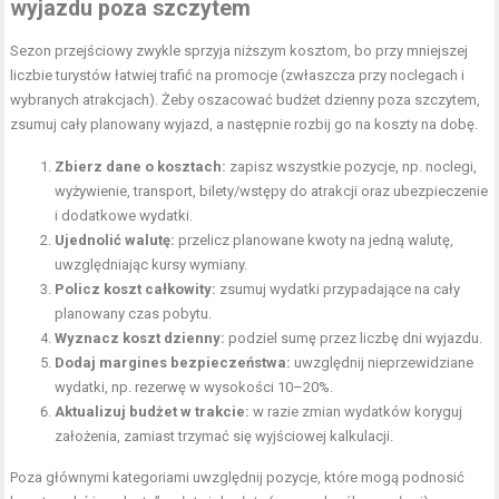
wyjazdu poza szczytem
Sezon przejściowy zwykle sprzyja niższym kosztom, bo przy mniejszej
liczbie turystów łatwiej trafić na promocje (zwłaszcza przy noclegach i
wybranych atrakcjach). Żeby oszacować budżet dzienny poza szczytem,
zsumuj cały planowany wyjazd, a następnie rozbij go na koszty na dobę.
Zbierz dane o kosztach:
zapisz wszystkie pozycje, np. noclegi,
wyżywienie, transport, bilety/wstępy do atrakcji oraz ubezpieczenie
i dodatkowe wydatki.
Ujednolić walutę:
przelicz planowane kwoty na jedną walutę,
uwzględniając kursy wymiany.
Policz koszt całkowity:
zsumuj wydatki przypadające na cały
planowany czas pobytu.
Wyznacz koszt dzienny:
podziel sumę przez liczbę dni wyjazdu.
Dodaj margines bezpieczeństwa:
uwzględnij nieprzewidziane
wydatki, np. rezerwę w wysokości 10–20%.
Aktualizuj budżet w trakcie:
w razie zmian wydatków koryguj
założenia, zamiast trzymać się wyjściowej kalkulacji.
Poza głównymi kategoriami uwzględnij pozycje, które mogą podnosić