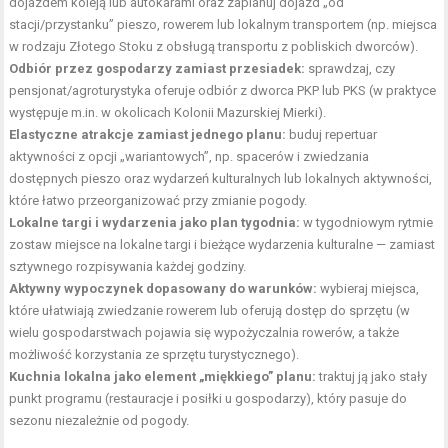
dojazdem koleją lub autokarami oraz zaplanuj dojazd „od
stacji/przystanku” pieszo, rowerem lub lokalnym transportem (np. miejsca
w rodzaju Złotego Stoku z obsługą transportu z pobliskich dworców).
Odbiór przez gospodarzy zamiast przesiadek:
sprawdzaj, czy
pensjonat/agroturystyka oferuje odbiór z dworca PKP lub PKS (w praktyce
występuje m.in. w okolicach Kolonii Mazurskiej Mierki).
Elastyczne atrakcje zamiast jednego planu:
buduj repertuar
aktywności z opcji „wariantowych”, np. spacerów i zwiedzania
dostępnych pieszo oraz wydarzeń kulturalnych lub lokalnych aktywności,
które łatwo przeorganizować przy zmianie pogody.
Lokalne targi i wydarzenia jako plan tygodnia:
w tygodniowym rytmie
zostaw miejsce na lokalne targi i bieżące wydarzenia kulturalne — zamiast
sztywnego rozpisywania każdej godziny.
Aktywny wypoczynek dopasowany do warunków:
wybieraj miejsca,
które ułatwiają zwiedzanie rowerem lub oferują dostęp do sprzętu (w
wielu gospodarstwach pojawia się wypożyczalnia rowerów, a także
możliwość korzystania ze sprzętu turystycznego).
Kuchnia lokalna jako element „miękkiego” planu:
traktuj ją jako stały
punkt programu (restauracje i posiłki u gospodarzy), który pasuje do
sezonu niezależnie od pogody
.