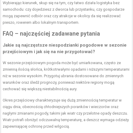
Wybierając kierunek, skup się na tym, czy łatwo działa logistyka bez
samochodu: czy dojedziesz z dworca lub przystanku, czy gospodarze
mogą zapewnić odbiór oraz czy atrakcje w okolicy da się realizować
pieszo, rowerem albo lokalnym transportem.
FAQ – najczęściej zadawane pytania
Jakie są najczęstsze niespodzianki pogodowe w sezonie
przejściowym i jak się na nie przygotować?
W sezonie przejściowym pogoda może być umiarkowana, często ze
zmienną ilością słońca, krótkotrwałymi opadami i niższymi temperaturami
niż w sezonie wysokim. Przygotuj ubrania dostosowane do zmiennych
warunków oraz śledź prognozy, ponieważ niektóre regiony mogą
cechować się większą niestabilnością aury.
Okres przejściowy charakteryzuje się dużą zmiennością temperatur w
ciągu dnia, obecnością chłodniejszych poranków i wieczorów oraz
nagłymi zmianami pogody, takimi jak wiatr czy przelotne opady deszczu.
Wiatr potrafi obniżyć odczuwalną temperaturę, a deszcz wymaga odzieży
zapewniającej ochronę przed wilgocią.