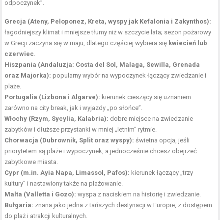
odpoczynek”.
Grecja (Ateny, Peloponez, Kreta, wyspy jak Kefalonia i Zakynthos):
łagodniejszy klimat i mniejsze tłumy niż w szczycie lata; sezon pożarowy
w Grecji zaczyna się w maju, dlatego częściej wybiera się
kwiecień lub
czerwiec
.
Hiszpania (Andaluzja: Costa del Sol, Malaga, Sewilla, Grenada
oraz Majorka):
popularny wybór na wypoczynek łączący zwiedzanie i
plaże.
Portugalia (Lizbona i Algarve):
kierunek cieszący się uznaniem
zarówno na city break, jak i wyjazdy „po słońce”.
Włochy (Rzym, Sycylia, Kalabria):
dobre miejsce na zwiedzanie
zabytków i dłuższe przystanki w mniej „letnim” rytmie.
Chorwacja (Dubrownik, Split oraz wyspy):
świetna opcja, jeśli
priorytetem są plaże i wypoczynek, a jednocześnie chcesz obejrzeć
zabytkowe miasta.
Cypr (m.in. Ayia Napa, Limassol, Pafos):
kierunek łączący „trzy
kultury” i nastawiony także na plażowanie.
Malta (Valletta i Gozo):
wyspa z naciskiem na historię i zwiedzanie.
Bułgaria:
znana jako jedna z tańszych destynacji w Europie, z dostępem
do plaż i atrakcji kulturalnych.