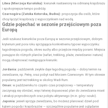
Litwa (Mierzeja Kurońska):
kierunek nastawiony na odmianę krajobrazu
i spokojniejsze tempo podróży.
Czarnogóra (Zatoka Kotorska, Budva):
propozycja dla osób, które
chcą łączyć krajobrazy z wypoczynkiem nad wodą.
Gdzie pojechać w sezonie przejściowym poza
Europą
Jeśli szukasz kierunków poza Europą w sezonie przejściowym, dobrym
kryterium jest pora roku sprzyjająca konkretnemu typowi wypoczynku:
łagodniejsza pogoda, okres suchy albo przejście między porami. Miejsca
pasujące do różnych planów (safari, trekking, plaże, zwiedzanie i natura)
mogą obejmować następujące kierunki.
Jordania:
październik zwykle daje łagodną pogodę — dobry termin na
zwiedzanie, np. Petrę, oraz pobyt nad Morzem Czerwonym. W tym okresie
popularny jest też trekking w okolicy Wadi Rum.
Oman:
w październiku to często czas przejściowy — temperatury
zaczynają się obniżać, więc łatwiej dopasować plan do zwiedzania miast
i atrakcji przyrodniczych oraz pobytu aktywnego (m.in. góry i souki).
Japonia:
jesień sprzyja zwiedzaniu, bo możesz planować dzień pod
kątem pogody i krajobrazów — szczególnie popularne jest oglądanie