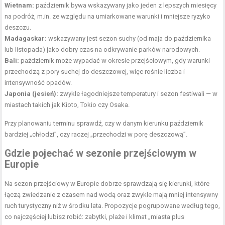
Wietnam:
październik bywa wskazywany jako jeden z lepszych miesięcy
na podróż, m.in. ze względu na umiarkowane warunki i mniejsze ryzyko
deszczu.
Madagaskar:
wskazywany jest sezon suchy (od maja do października
lub listopada) jako dobry czas na odkrywanie parków narodowych.
Bali:
październik może wypadać w okresie przejściowym, gdy warunki
przechodzą z pory suchej do deszczowej, więc rośnie liczba i
intensywność opadów.
Japonia (jesień):
zwykle łagodniejsze temperatury i sezon festiwali — w
miastach takich jak Kioto, Tokio czy Osaka.
Przy planowaniu terminu sprawdź, czy w danym kierunku październik
bardziej „chłodzi”, czy raczej „przechodzi w porę deszczową”.
Gdzie pojechać w sezonie przejściowym w
Europie
Na sezon przejściowy w Europie dobrze sprawdzają się kierunki, które
łączą zwiedzanie z czasem nad wodą oraz zwykle mają mniej intensywny
ruch turystyczny niż w środku lata. Propozycje pogrupowane według tego,
co najczęściej lubisz robić: zabytki, plaże i klimat „miasta plus