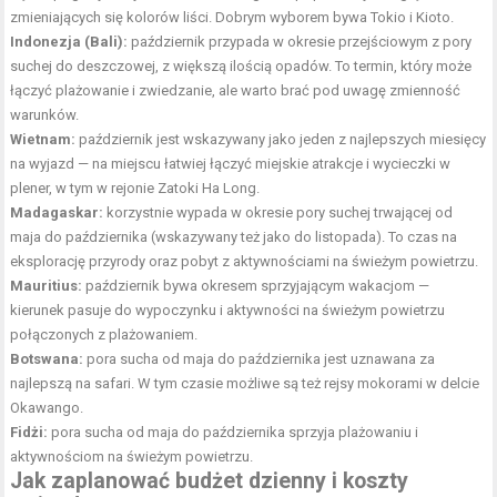
zmieniających się kolorów liści. Dobrym wyborem bywa Tokio i Kioto.
Indonezja (Bali):
październik przypada w okresie przejściowym z pory
suchej do deszczowej, z większą ilością opadów. To termin, który może
łączyć plażowanie i zwiedzanie, ale warto brać pod uwagę zmienność
warunków.
Wietnam:
październik jest wskazywany jako jeden z najlepszych miesięcy
na wyjazd — na miejscu łatwiej łączyć miejskie atrakcje i wycieczki w
plener, w tym w rejonie Zatoki Ha Long.
Madagaskar:
korzystnie wypada w okresie pory suchej trwającej od
maja do października (wskazywany też jako do listopada). To czas na
eksplorację przyrody oraz pobyt z aktywnościami na świeżym powietrzu.
Mauritius:
październik bywa okresem sprzyjającym wakacjom —
kierunek pasuje do wypoczynku i aktywności na świeżym powietrzu
połączonych z plażowaniem.
Botswana:
pora sucha od maja do października jest uznawana za
najlepszą na safari. W tym czasie możliwe są też rejsy mokorami w delcie
Okawango.
Fidżi:
pora sucha od maja do października sprzyja plażowaniu i
aktywnościom na świeżym powietrzu.
Jak zaplanować budżet dzienny i koszty