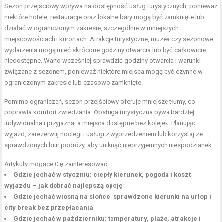
Sezon przejściowy wpływa na dostępność usług turystycznych, ponieważ
niektóre hotele, restauracje oraz lokalne bary mogą być zamknięte lub
działać w ograniczonym zakresie, szczególnie w mniejszych
miejscowościach i kurortach. Atrakcje turystyczne, muzea czy sezonowe
wydarzenia mogą mieć skrócone godziny otwarcia lub być całkowicie
niedostępne. Warto wcześniej sprawdzić godziny otwarcia i warunki
związane z sezonem, ponieważ niektóre miejsca mogą być czynne w
ograniczonym zakresie lub czasowo zamknięte.
Pomimo ograniczeń, sezon przejściowy oferuje mniejsze tłumy, co
poprawia komfort zwiedzania. Obsługa turystyczna bywa bardziej
indywidualna i przyjazna, a miejsca dostępne bez kolejek. Planując
wyjazd, zarezerwuj noclegi i usługi z wyprzedzeniem lub korzystaj ze
sprawdzonych biur podróży, aby uniknąć nieprzyjemnych niespodzianek.
Artykuły mogące Cię zainteresować
Gdzie jechać w styczniu: ciepły kierunek, pogoda i koszt
wyjazdu – jak dobrać najlepszą opcję
Gdzie jechać wiosną na słońce: sprawdzone kierunki na urlop i
city break bez przepłacania
Gdzie jechać w październiku: temperatury, plaże, atrakcje i