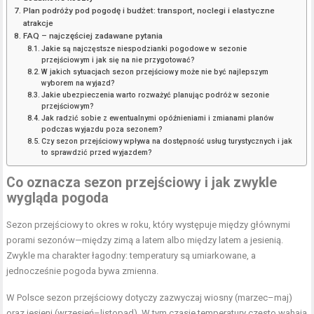
Plan podróży pod pogodę i budżet: transport, noclegi i elastyczne
atrakcje
FAQ – najczęściej zadawane pytania
Jakie są najczęstsze niespodzianki pogodowe w sezonie
przejściowym i jak się na nie przygotować?
W jakich sytuacjach sezon przejściowy może nie być najlepszym
wyborem na wyjazd?
Jakie ubezpieczenia warto rozważyć planując podróż w sezonie
przejściowym?
Jak radzić sobie z ewentualnymi opóźnieniami i zmianami planów
podczas wyjazdu poza sezonem?
Czy sezon przejściowy wpływa na dostępność usług turystycznych i jak
to sprawdzić przed wyjazdem?
Co oznacza sezon przejściowy i jak zwykle
wygląda pogoda
Sezon przejściowy to okres w roku, który występuje między głównymi
porami sezonów—między zimą a latem albo między latem a jesienią.
Zwykle ma charakter łagodny: temperatury są umiarkowane, a
jednocześnie pogoda bywa zmienna.
W Polsce sezon przejściowy dotyczy zazwyczaj wiosny (marzec–maj)
oraz jesieni (wrzesień–listopad). W tym czasie temperatury często wahają