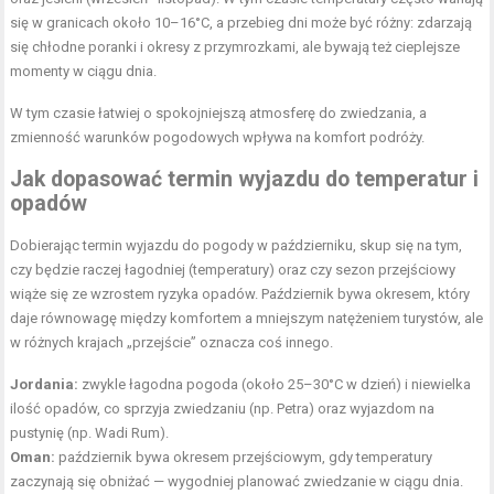
się w granicach około 10–16°C, a przebieg dni może być różny: zdarzają
się chłodne poranki i okresy z przymrozkami, ale bywają też cieplejsze
momenty w ciągu dnia.
W tym czasie łatwiej o spokojniejszą atmosferę do zwiedzania, a
zmienność warunków pogodowych wpływa na komfort podróży.
Jak dopasować termin wyjazdu do temperatur i
opadów
Dobierając termin wyjazdu do pogody w październiku, skup się na tym,
czy będzie raczej łagodniej (temperatury) oraz czy sezon przejściowy
wiąże się ze wzrostem ryzyka opadów. Październik bywa okresem, który
daje równowagę między komfortem a mniejszym natężeniem turystów, ale
w różnych krajach „przejście” oznacza coś innego.
Jordania:
zwykle łagodna pogoda (około 25–30°C w dzień) i niewielka
ilość opadów, co sprzyja zwiedzaniu (np. Petra) oraz
wyjazdom
na
pustynię (np. Wadi Rum).
Oman:
październik bywa okresem przejściowym, gdy temperatury
zaczynają się obniżać — wygodniej planować zwiedzanie w ciągu dnia.