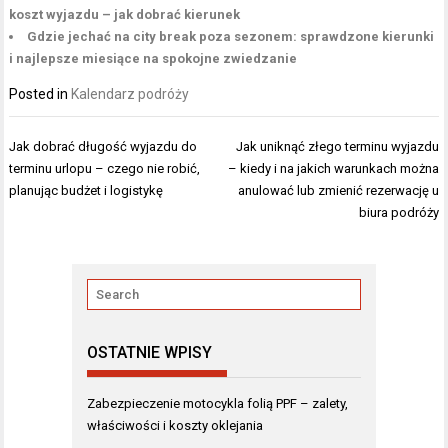
koszt wyjazdu – jak dobrać kierunek
Gdzie jechać na city break poza sezonem: sprawdzone kierunki
i najlepsze miesiące na spokojne zwiedzanie
Posted in
Kalendarz podróży
Nawigacja
Jak dobrać długość wyjazdu do
Jak uniknąć złego terminu wyjazdu
wpisu
terminu urlopu – czego nie robić,
– kiedy i na jakich warunkach można
planując budżet i logistykę
anulować lub zmienić rezerwację u
biura podróży
OSTATNIE WPISY
Zabezpieczenie motocykla folią PPF – zalety,
właściwości i koszty oklejania