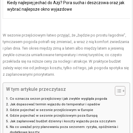
Kiedy najlepiej jechać do Azji? Pora sucha i deszczowa oraz jak
wybrać najlepsze okno wyjazdowe
W
sezonie przejściowym
łatwo przyjąć, że „będzie po prostu łagodnie”,
tymczasem pogoda potrafi się zmieniać, a wraz z nią komfort zwiedzania
i plan dnia. Ten okres między zimą a latem albo między latem a jesienią
zwykle oznacza umiarkowane temperatury i mniej turystów, co często
przekłada się na niższe ceny za noclegi i atrakcje. W praktyce budżet
zależy więc nie od jednego kosztu, tylko od tego, jak pogoda spotyka się
z zaplanowanymi priorytetami.
W tym artykule przeczytasz
Co oznacza sezon przejściowy i jak zwykle wygląda pogoda
Jak dopasować termin wyjazdu do temperatur i opadów
Gdzie pojechać w sezonie przejściowym w Europie
Gdzie pojechać w sezonie przejściowym poza Europą
Jak zaplanować budżet dzienny i koszty wyjazdu poza szczytem
Na co uważać przy planowaniu poza sezonem: ryzyka, opóźnienia i
dodatkowe koszty