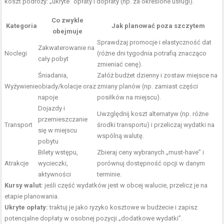
koszt podróży: „ukryte” opłaty i dopłaty (np. za określone usługi).
Co zwykle
Kategoria
Jak planować poza szczytem
obejmuje
Sprawdzaj promocje i elastyczność dat
Zakwaterowanie na
Noclegi
(różne dni tygodnia potrafią znacząco
cały pobyt
zmieniać cenę).
Śniadania,
Załóż budżet dzienny i zostaw miejsce na
Wyżywienie
obiady/kolacje oraz
zmiany planów (np. zamiast części
napoje
posiłków na miejscu).
Dojazdy i
Uwzględnij koszt alternatyw (np. różne
przemieszczanie
Transport
środki transportu) i przeliczaj wydatki na
się w miejscu
wspólną walutę.
pobytu
Bilety wstępu,
Zbieraj ceny wybranych „must-have” i
Atrakcje
wycieczki,
porównuj dostępność opcji w danym
aktywności
terminie.
Kursy walut:
jeśli część wydatków jest w obcej walucie, przelicz je na
etapie planowania.
Ukryte opłaty:
traktuj je jako ryzyko kosztowe w budżecie i zapisz
potencjalne dopłaty w osobnej pozycji „dodatkowe wydatki”.