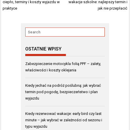
wpisu
ciepło, terminy i koszty wyjazdu w
wakacje szkolne: najlepszy termin i
praktyce
jak nie przepłacić
OSTATNIE WPISY
Zabezpieczenie motocykla folią PPF – zalety,
właściwości i koszty oklejania
Kiedy jechać na podróż poślubną: jak wybrać
termin pod pogodę, bezpieczeństwo i plan
wyjazdu
Kiedy rezerwować wakacje: early bird czy last
minute – jak wybrać w zależności od sezonu i
typu wyjazdu