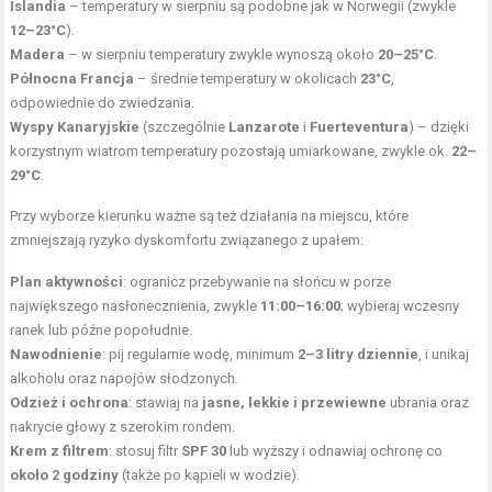
Islandia
– temperatury w sierpniu są podobne jak w Norwegii (zwykle
12–23°C
).
Madera
– w sierpniu temperatury zwykle wynoszą około
20–25°C
.
Północna Francja
– średnie temperatury w okolicach
23°C
,
odpowiednie do zwiedzania.
Wyspy Kanaryjskie
(szczególnie
Lanzarote
i
Fuerteventura
) – dzięki
korzystnym wiatrom temperatury pozostają umiarkowane, zwykle ok.
22–
29°C
.
Przy wyborze kierunku ważne są też działania na miejscu, które
zmniejszają ryzyko dyskomfortu związanego z upałem:
Plan aktywności
: ogranicz przebywanie na słońcu w porze
największego nasłonecznienia, zwykle
11:00–16:00
; wybieraj wczesny
ranek lub późne popołudnie.
Nawodnienie
: pij regularnie wodę, minimum
2–3 litry dziennie
, i unikaj
alkoholu oraz napojów słodzonych.
Odzież i ochrona
: stawiaj na
jasne, lekkie i przewiewne
ubrania oraz
nakrycie głowy z szerokim rondem.
Krem z filtrem
: stosuj filtr
SPF 30
lub wyższy i odnawiaj ochronę co
około 2 godziny
(także po kąpieli w wodzie).