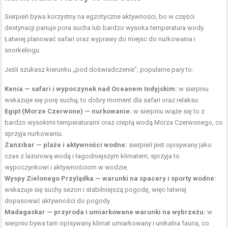
Sierpień bywa korzystny na egzotyczne aktywności, bo w części
destynacji panuje pora sucha lub bardzo wysoka temperatura wody.
Łatwiej planować safari oraz wyprawy do miejsc do nurkowania i
snorkelingu.
Jeśli szukasz kierunku „pod doświadczenie”, popularne pary to:
Kenia — safari i wypoczynek nad Oceanem Indyjskim:
w sierpniu
wskazuje się porę suchą; to dobry moment dla safari oraz relaksu.
Egipt (Morze Czerwone) — nurkowanie:
w sierpniu wiąże się to z
bardzo wysokimi temperaturami oraz ciepłą wodą Morza Czerwonego, co
sprzyja nurkowaniu.
Zanzibar — plaże i aktywności wodne:
sierpień jest opisywany jako
czas z lazurową wodą i łagodniejszym klimatem; sprzyja to
wypoczynkowi i aktywnościom w wodzie.
Wyspy Zielonego Przylądka — warunki na spacery i sporty wodne:
wskazuje się suchy sezon i stabilniejszą pogodę, więc łatwiej
dopasować aktywności do pogody.
Madagaskar — przyroda i umiarkowane warunki na wybrzeżu:
w
sierpniu bywa tam opisywany klimat umiarkowany i unikalna fauna, co