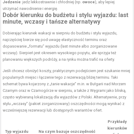
Jedzenie
: jedz lekkostrawnie i chłodniej (np.
owoce
), aby lepiej
utrzymać nawodnienie i energię.
Dobór kierunku do budżetu i stylu wyjazdu: last
minute, wczasy i tańsze alternatywy
Dobierając kierunek wakacji w sierpniu do budżetu i stylu wyjazdu,
najczęściej bierze się pod uwagę elastyczność terminu oraz
dopasowanie „formatu” wyjazdu (last minute albo zorganizowane
wczasy). Sierpień jest okresem wysokiego popytu, ale sprzyja też
planowaniu większych podróży, a na rynku można trafić na oferty.
Jeśli chcesz obniżyć koszty, praktycznym podejściem jest szukanie mniej
popularnych miejsc i łączenie tego z rezerwacją bliżej terminu. Taki
schemat bywa kojarzony z „tanie wakacje” m.in. w Bułgarii nad Morzem
Czarnym oraz w Czarnogórze w sierpniu, a także z Węgrami jako bliską,
często wybieraną lokalizacją dla wyjazdów z Polski. Alternatywnie, przy
stylu „wczasy” (pakiet zorganizowany) oszczędności mogą wynikać z
wcześniejszej rezerwacji lub dostępnych wariantów ofert.
Przykłady
kierunków
Typ wyjazdu
Na czym bazuje oszczędność