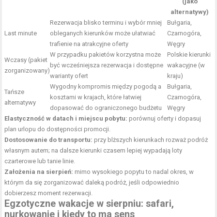
(jako
alternatywy)
Rezerwacja blisko terminu i wybór mniej
Bułgaria,
Last minute
obleganych kierunków może ułatwiać
Czarnogóra,
trafienie na atrakcyjne oferty
Węgry
W przypadku pakietów korzystna może
Polskie kierunki
Wczasy (pakiet
być wcześniejsza rezerwacja i dostępne
wakacyjne (w
zorganizowany)
warianty ofert
kraju)
Wygodny kompromis między pogodą a
Bułgaria,
Tańsze
kosztami w krajach, które łatwiej
Czarnogóra,
alternatywy
dopasować do ograniczonego budżetu
Węgry
Elastyczność w datach i miejscu pobytu:
porównuj oferty i dopasuj
plan urlopu do dostępności promocji.
Dostosowanie do transportu:
przy blższych kierunkach rozważ podróż
własnym autem; na dalsze kierunki czasem lepiej wypadają loty
czarterowe lub tanie linie.
Założenia na sierpień:
mimo wysokiego popytu to nadal okres, w
którym da się zorganizować daleką podróż, jeśli odpowiednio
dobierzesz moment rezerwacji.
Egzotyczne
wakacje w sierpniu
: safari,
nurkowanie i kiedy to ma sens