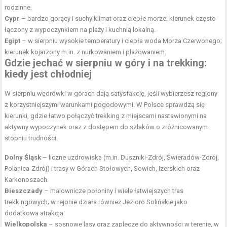
rodzinne.
Cypr
– bardzo gorący i suchy klimat oraz ciepłe morze; kierunek często
łączony z wypoczynkiem na plaży i kuchnią lokalną.
Egipt
– w sierpniu wysokie temperatury i ciepła woda Morza Czerwonego;
kierunek kojarzony m.in. z nurkowaniem i plażowaniem.
Gdzie
jechać w sierpniu w góry i na trekking
:
kiedy jest chłodniej
W sierpniu wędrówki w górach dają satysfakcję, jeśli wybierzesz regiony
z korzystniejszymi warunkami pogodowymi. W Polsce sprawdzą się
kierunki, gdzie łatwo połączyć trekking z miejscami nastawionymi na
aktywny wypoczynek oraz z dostępem do szlaków o zróżnicowanym
stopniu trudności.
Dolny Śląsk
– liczne uzdrowiska (m.in. Duszniki-Zdrój, Świeradów-Zdrój,
Polanica-Zdrój) i trasy w Górach Stołowych, Sowich, Izerskich oraz
Karkonoszach.
Bieszczady
– malownicze połoniny i wiele łatwiejszych tras
trekkingowych; w rejonie działa również Jezioro Solińskie jako
dodatkowa atrakcja.
Wielkopolska
– sosnowe lasy oraz zaplecze do aktywności w terenie, w