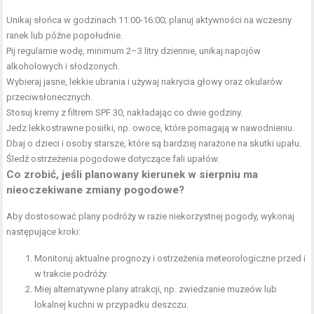
Unikaj słońca w godzinach 11:00-16:00; planuj aktywności na wczesny
ranek lub późne popołudnie.
Pij regularnie wodę, minimum 2–3 litry dziennie, unikaj napojów
alkoholowych i słodzonych.
Wybieraj jasne, lekkie ubrania i używaj nakrycia głowy oraz okularów
przeciwsłonecznych.
Stosuj kremy z filtrem SPF 30, nakładając co dwie godziny.
Jedz lekkostrawne posiłki, np. owoce, które pomagają w nawodnieniu.
Dbaj o dzieci i osoby starsze, które są bardziej narażone na skutki upału.
Śledź ostrzeżenia pogodowe dotyczące fali upałów.
Co zrobić, jeśli planowany kierunek w sierpniu ma
nieoczekiwane zmiany pogodowe?
Aby dostosować plany podróży w razie niekorzystnej pogody, wykonaj
następujące kroki:
Monitoruj aktualne prognozy i ostrzeżenia meteorologiczne przed i
w trakcie podróży.
Miej alternatywne plany atrakcji, np. zwiedzanie muzeów lub
lokalnej kuchni w przypadku deszczu.