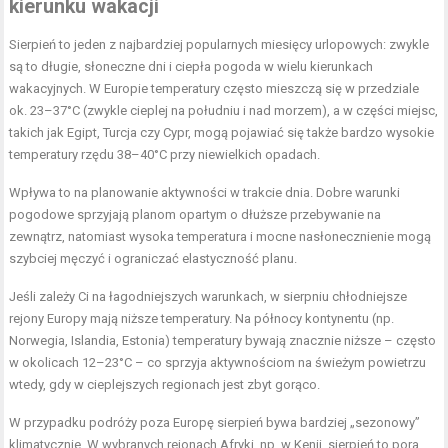
kierunku wakacji
Sierpień to jeden z najbardziej popularnych miesięcy urlopowych: zwykle
są to długie, słoneczne dni i ciepła pogoda w wielu kierunkach
wakacyjnych. W Europie temperatury często mieszczą się w przedziale
ok. 23–37°C (zwykle cieplej na południu i nad morzem), a w części miejsc,
takich jak Egipt, Turcja czy Cypr, mogą pojawiać się także bardzo wysokie
temperatury rzędu 38–40°C przy niewielkich opadach.
Wpływa to na planowanie aktywności w trakcie dnia. Dobre warunki
pogodowe sprzyjają planom opartym o dłuższe przebywanie na
zewnątrz, natomiast wysoka temperatura i mocne nasłonecznienie mogą
szybciej męczyć i ograniczać elastyczność planu.
Jeśli zależy Ci na łagodniejszych warunkach, w sierpniu chłodniejsze
rejony Europy mają niższe temperatury. Na północy kontynentu (np.
Norwegia, Islandia, Estonia) temperatury bywają znacznie niższe – często
w okolicach 12–23°C – co sprzyja aktywnościom na świeżym powietrzu
wtedy, gdy w cieplejszych regionach jest zbyt gorąco.
W przypadku podróży poza Europę sierpień bywa bardziej „sezonowy”
klimatycznie. W wybranych rejonach Afryki, np. w Kenii, sierpień to pora