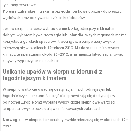
tym trasy rowerowe.
Polesie Lubelskie
– unikalna przyroda i parkowe obszary do pieszych
wędrówek oraz odkrywania dzikich krajobrazów.
Jeśli w sierpniu chcesz wybrać kierunek z łagodniejszym klimatem,
dobrym wyborem bywa
Norwegia
lub
Islandia
. W tych regionach można
korzystać z górskich spacerów i trekkingów, a temperatury zwykle
mieszczą się w okolicach
12–około 23°C
.
Madera
ma umiarkowany
klimat z temperaturami około
20–25°C
, a na miejscu łatwo zaplanować
aktywny wypoczynek na szlakach.
Unikanie upałów w sierpniu: kierunki z
łagodniejszym klimatem
W sierpniu warto kierować się destynacjami z chłodniejszym lub
łagodniejszym klimatem. Najczęściej sprawdzają się destynacje w
północnej Europie oraz wybrane wyspy, gdzie sierpniowe wartości
temperatur zwykle pozostają w umiarkowanych zakresach.
Norwegia
– w sierpniu temperatury zwykle mieszczą się w okolicach
12–
23°C
.