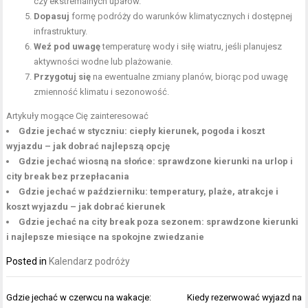
czy ekstremalnych upałów.
Dopasuj
formę podróży do warunków klimatycznych i dostępnej
infrastruktury.
Weź pod uwagę
temperaturę wody i siłę wiatru, jeśli planujesz
aktywności wodne lub plażowanie.
Przygotuj się
na ewentualne zmiany planów, biorąc pod uwagę
zmienność klimatu i sezonowość.
Artykuły mogące Cię zainteresować
Gdzie jechać w styczniu: ciepły kierunek, pogoda i koszt
wyjazdu – jak dobrać najlepszą opcję
Gdzie jechać wiosną na słońce: sprawdzone kierunki na urlop i
city break bez przepłacania
Gdzie jechać w październiku: temperatury, plaże, atrakcje i
koszt wyjazdu – jak dobrać kierunek
Gdzie jechać na city break poza sezonem: sprawdzone kierunki
i najlepsze miesiące na spokojne zwiedzanie
Posted in
Kalendarz podróży
Nawigacja
Gdzie jechać w czerwcu na wakacje:
Kiedy rezerwować wyjazd na