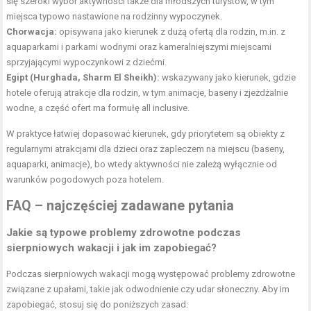
się szeroki wybór aktywności także dla młodszych turystów, w tym
miejsca typowo nastawione na rodzinny wypoczynek.
Chorwacja:
opisywana jako kierunek z dużą ofertą dla rodzin, m.in. z
aquaparkami i parkami wodnymi oraz kameralniejszymi miejscami
sprzyjającymi wypoczynkowi z dziećmi.
Egipt (Hurghada, Sharm El Sheikh):
wskazywany jako kierunek, gdzie
hotele oferują atrakcje dla rodzin, w tym animacje, baseny i zjeżdżalnie
wodne, a część ofert ma formułę all inclusive.
W praktyce łatwiej dopasować kierunek, gdy priorytetem są obiekty z
regularnymi atrakcjami dla dzieci oraz zapleczem na miejscu (baseny,
aquaparki, animacje), bo wtedy aktywności nie zależą wyłącznie od
warunków pogodowych poza hotelem.
FAQ – najczęściej zadawane pytania
Jakie są typowe problemy zdrowotne podczas
sierpniowych wakacji i jak im zapobiegać?
Podczas sierpniowych wakacji mogą występować problemy zdrowotne
związane z upałami, takie jak odwodnienie czy udar słoneczny. Aby im
zapobiegać, stosuj się do poniższych zasad: