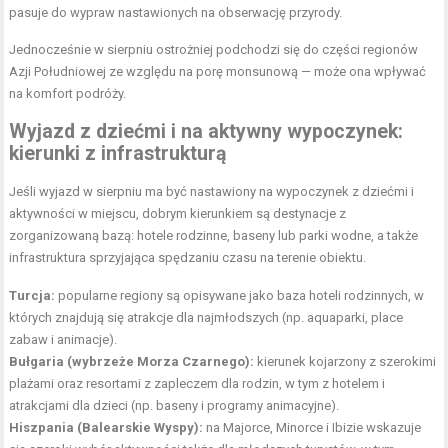
pasuje do wypraw nastawionych na obserwację przyrody.
Jednocześnie w sierpniu ostrożniej podchodzi się do części regionów
Azji Południowej ze względu na porę monsunową — może ona wpływać
na komfort podróży.
Wyjazd z dziećmi i na aktywny wypoczynek:
kierunki z infrastrukturą
Jeśli wyjazd w
sierpniu ma być nastawiony na wypoczynek
z dziećmi i
aktywności w miejscu, dobrym kierunkiem są destynacje z
zorganizowaną bazą: hotele rodzinne, baseny lub parki wodne, a także
infrastruktura sprzyjająca spędzaniu czasu na terenie obiektu.
Turcja:
popularne regiony są opisywane jako baza hoteli rodzinnych, w
których znajdują się atrakcje dla najmłodszych (np. aquaparki, place
zabaw i animacje).
Bułgaria (wybrzeże Morza Czarnego):
kierunek kojarzony z szerokimi
plażami oraz resortami z zapleczem dla rodzin, w tym z hotelem i
atrakcjami dla dzieci (np. baseny i programy animacyjne).
Hiszpania (Balearskie Wyspy):
na Majorce, Minorce i Ibizie wskazuje