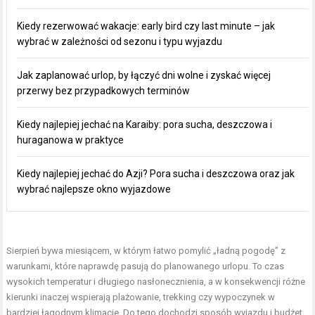
Kiedy rezerwować wakacje: early bird czy last minute – jak
wybrać w zależności od sezonu i typu wyjazdu
Jak zaplanować urlop, by łączyć dni wolne i zyskać więcej
przerwy bez przypadkowych terminów
Kiedy najlepiej jechać na Karaiby: pora sucha, deszczowa i
huraganowa w praktyce
Kiedy najlepiej jechać do Azji? Pora sucha i deszczowa oraz jak
wybrać najlepsze okno wyjazdowe
Sierpień bywa miesiącem, w którym łatwo pomylić „ładną pogodę” z
warunkami, które naprawdę pasują do planowanego urlopu. To czas
wysokich temperatur i długiego nasłonecznienia, a w konsekwencji różne
kierunki inaczej wspierają plażowanie, trekking czy wypoczynek w
bardziej łagodnym klimacie. Do tego dochodzi sposób wyjazdu i budżet,