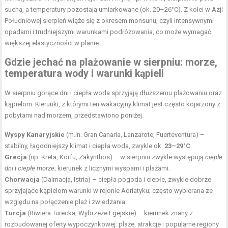
sucha, a temperatury pozostają umiarkowane (ok. 20–26°C). Z kolei w Azji
Południowej sierpień wiąże się z okresem monsunu, czyli intensywnymi
opadami i trudniejszymi warunkami podróżowania, co może wymagać
większej elastyczności w planie.
Gdzie jechać na plażowanie w sierpniu: morze,
temperatura wody i warunki kąpieli
W sierpniu gorące dni i ciepła woda sprzyjają dłuższemu plażowaniu oraz
kąpielom. Kierunki, z którymi ten wakacyjny klimat jest często kojarzony z
pobytami nad morzem, przedstawiono poniżej.
Wyspy Kanaryjskie
(m.in. Gran Canaria, Lanzarote, Fuerteventura) –
stabilny, łagodniejszy klimat i ciepła woda, zwykle ok.
23–29°C
.
Grecja
(np. Kreta, Korfu, Zakynthos) – w sierpniu zwykle występują
ciepłe
dni
i
ciepłe morze
; kierunek z licznymi wyspami i plażami.
Chorwacja
(Dalmacja, Istria) – ciepła pogoda i ciepłe, zwykle dobrze
sprzyjające kąpielom warunki w rejonie Adriatyku; często wybierana ze
względu na połączenie plaż i zwiedzania.
Turcja
(Riwiera Turecka, Wybrzeże Egejskie) – kierunek znany z
rozbudowanej oferty wypoczynkowej: plaże, atrakcje i popularne regiony