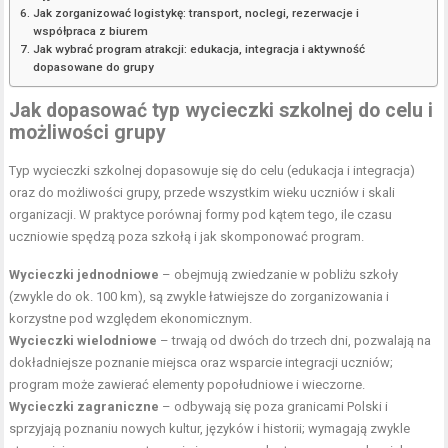
Jak zorganizować logistykę: transport, noclegi, rezerwacje i
współpraca z biurem
Jak wybrać program atrakcji: edukacja, integracja i aktywność
dopasowane do grupy
Jak dopasować typ wycieczki szkolnej do celu i
możliwości grupy
Typ wycieczki szkolnej dopasowuje się do celu (edukacja i integracja)
oraz do możliwości grupy, przede wszystkim wieku uczniów i skali
organizacji. W praktyce porównaj formy pod kątem tego, ile czasu
uczniowie spędzą poza szkołą i jak skomponować program.
Wycieczki jednodniowe
– obejmują zwiedzanie w pobliżu szkoły
(zwykle do ok. 100 km), są zwykle łatwiejsze do zorganizowania i
korzystne pod względem ekonomicznym.
Wycieczki wielodniowe
– trwają od dwóch do trzech dni, pozwalają na
dokładniejsze poznanie miejsca oraz wsparcie integracji uczniów;
program może zawierać elementy popołudniowe i wieczorne.
Wycieczki zagraniczne
– odbywają się poza granicami Polski i
sprzyjają poznaniu nowych kultur, języków i historii; wymagają zwykle