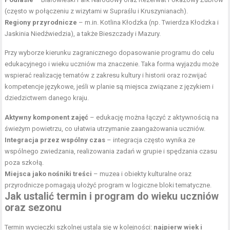
(często w połączeniu z wizytami w Supraślu i Kruszynianach).
Regiony przyrodnicze
– m.in. Kotlina Kłodzka (np. Twierdza Kłodzka i
Jaskinia Niedźwiedzia), a także Bieszczady i Mazury.
Przy wyborze kierunku zagranicznego dopasowanie programu do celu
edukacyjnego i wieku uczniów ma znaczenie. Taka forma wyjazdu może
wspierać realizację tematów z zakresu kultury i historii oraz rozwijać
kompetencje językowe, jeśli w planie są miejsca związane z językiem i
dziedzictwem danego kraju.
Aktywny komponent zajęć
– edukację można łączyć z aktywnością na
świeżym powietrzu, co ułatwia utrzymanie zaangażowania uczniów.
Integracja przez wspólny czas
– integracja często wynika ze
wspólnego zwiedzania, realizowania zadań w grupie i spędzania czasu
poza szkołą.
Miejsca jako nośniki treści
– muzea i obiekty kulturalne oraz
przyrodnicze pomagają ułożyć program w logiczne bloki tematyczne.
Jak ustalić termin i program do wieku uczniów
oraz sezonu
Termin wycieczki szkolnej ustala się w kolejności:
najpierw wiek i