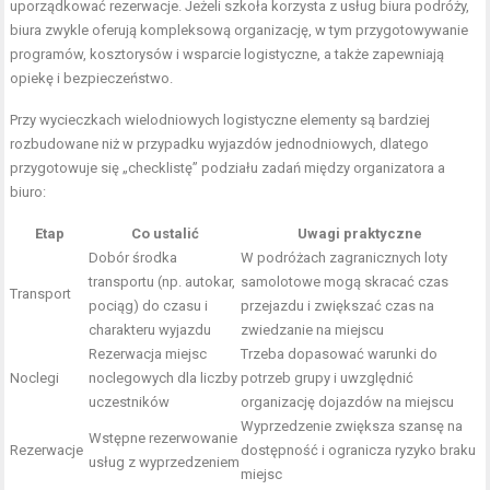
uporządkować rezerwacje. Jeżeli szkoła korzysta z usług biura podróży,
biura zwykle oferują kompleksową organizację, w tym przygotowywanie
programów, kosztorysów i wsparcie logistyczne, a także zapewniają
opiekę i bezpieczeństwo.
Przy wycieczkach wielodniowych logistyczne elementy są bardziej
rozbudowane niż w przypadku wyjazdów jednodniowych, dlatego
przygotowuje się „checklistę” podziału zadań między organizatora a
biuro:
Etap
Co ustalić
Uwagi praktyczne
Dobór środka
W
podróżach
zagranicznych loty
transportu (np. autokar,
samolotowe mogą skracać czas
Transport
pociąg) do czasu i
przejazdu i zwiększać czas na
charakteru wyjazdu
zwiedzanie na miejscu
Rezerwacja miejsc
Trzeba dopasować warunki do
Noclegi
noclegowych dla liczby
potrzeb grupy i uwzględnić
uczestników
organizację dojazdów na miejscu
Wyprzedzenie zwiększa szansę na
Wstępne rezerwowanie
Rezerwacje
dostępność i ogranicza ryzyko braku
usług z wyprzedzeniem
miejsc