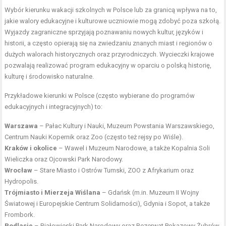
Wybór kierunku wakacji szkolnych w Polsce lub za granicą wpływa na to,
jakie walory edukacyjne i kulturowe uczniowie mogą zdobyć poza szkołą.
Wyjazdy zagraniczne sprzyjają poznawaniu nowych kultur, języków i
historii, a często opierają się na zwiedzaniu znanych miast i regionów o
dużych walorach historycznych oraz przyrodniczych. Wycieczki krajowe
pozwalają realizować program edukacyjny w oparciu o polską historię,
kulturę i środowisko naturalne.
Przykładowe kierunki w Polsce (często wybierane do programów
edukacyjnych i integracyjnych) to:
Warszawa
– Pałac Kultury i Nauki, Muzeum Powstania Warszawskiego,
Centrum Nauki Kopernik oraz Zoo (często też rejsy po Wiśle).
Kraków i okolice
– Wawel i Muzeum Narodowe, a także Kopalnia Soli
Wieliczka oraz Ojcowski Park Narodowy.
Wrocław
– Stare Miasto i Ostrów Tumski, ZOO z Afrykarium oraz
Hydropolis.
Trójmiasto i Mierzeja Wiślana
– Gdańsk (m.in. Muzeum II Wojny
Światowej i Europejskie Centrum Solidarności), Gdynia i Sopot, a także
Frombork.
Podlasie
– Białowieski Park Narodowy oraz Rezerwat Pokazowy Żubrów