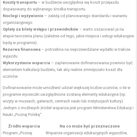
Koszty transportu
– w budżecie uwzględnia się koszt przejazdu
dopasowany do wybranego środka transportu.
Noclegi i wyżywienie
– zależą od planowanego standardu i wariantu
organizacyjnego.
Opłaty za bilety wstępu i przewodników
– warto oszacować je na
etapie tworzenia planu (zależnie od tego, jakie miejsca i usługi edukacyjne
będą w programie).
Rezerwa finansowa
– potrzebna na nieprzewidziane wydatki w trakcie
wyjazdu.
Wykorzystanie wsparcia
– zaplanowanie dofinansowania powinno być
elementem kalkulacji budżetu, tak aby realnie zmniejszało koszt dla
uczniów.
Dofinansowanie może umożliwić udział większej liczbie uczniów, o ile w
programie wycieczki uwzględnione zostaną elementy edukacyjne (np.
wizyty w muzeach, galeriach, centrach nauki lub instytucjach kultury).
Jednym z możliwych źródeł wsparcia jest program Ministerstwa Edukacji i
Nauki „Poznaj Polskę”.
Źródło wsparcia
Na co może być przeznaczone
Program „Poznaj
Wsparcie organizacji edukacyjnych wyjazdów,