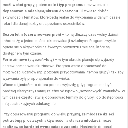
możliwości grupy
, potem
cele i typ programu
oraz wreszcie
dopasowanie miesiąca/okresu do sezonu
. Ułatwia to dobór
aktywności i tematów, które będą realne do wykonania w danym czasie
roku i dla danej liczby oraz poziomu uczestników.
Sezon letni (
czerwiec
–sierpień)
– to najdłuższy czas wolny dzieci i
młodzieży, a jednocześnie okres wakacji szkolnych. Program zwykle
opiera się o aktywności na świeżym powietrzu i miejsca, które są
dostępne w tym czasie.
Ferie zimowe (styczeń–luty)
– w tym okresie planuje się wyjazdy
nastawione na warunki zimowe. Program warto dopasować do
możliwości uczniów (np. poziomu przygotowania i tempa grupy), tak aby
wyzwania były proporcjonalne do wieku.
Wiosna i jesień
– to dobra pora na wyjazdy, gdy program ma być
bardziej elastyczny i mniej zależny od typowo „sezonowych” warunków. W
tym czasie często łatwiej dopasować terminy do grupy i do dostępności
miejsc atrakcyjnych edukacyjnie.
Przy dopasowaniu programu do wieku przyjmij, że
młodsze dzieci
potrzebują prostszych aktywności
, a
starsza młodzież może
realizować bardziej wymagające zadania
. Następnie dopasuj