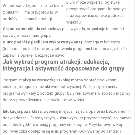
Biuro może wspierać logistykę,
Współpraca
Uzgodnienie, co biuro
przygotować program i kosztorys
z biurem
ma przygotować w
oraz zapewniać opiekę podczas
podróży
ramach obsługi
wyjazdu
Organizator:
układa całościowy plan
wyjazdu, organizuje transport i
sprawuje nadzór
nad grupą.
Biuro podróży (jeśli jest wykorzystywane):
pomaga w logistyce
(transport, noclegi) oraz przygotowaniu programu i kosztorysu, a także
zapewnia opiekę i bezpieczeństwo.
Jak wybrać program atrakcji: edukacja,
integracja i aktywność dopasowane do grupy
Program atrakcji na wycieczkę szkolną można dobrać pod kątem
edukacji, integracji oraz aktywności fizycznej. Ważne, by elementy
programu wynikały z potrzeb grupy i były realizowane w sposób możliwy
do przeprowadzenia dla jej wieku i możliwości.
Edukacja poza klasą:
wybieraj miejsca i zajęcia oparte na bezpośrednim
doświadczeniu (historycznym, kulturowym lub przyrodniczym), np. muzea
oraz obiekty, które oferują programy edukacyjne. Przykładowo w Kopalni
Soli Wieliczka dostępne są m.in. programy „Odkrywamy Solilandię” i