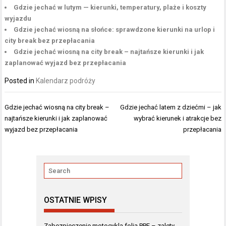
Gdzie jechać w lutym — kierunki, temperatury, plaże i koszty
wyjazdu
Gdzie jechać wiosną na słońce: sprawdzone kierunki na urlop i
city break bez przepłacania
Gdzie jechać wiosną na city break – najtańsze kierunki i jak
zaplanować wyjazd bez przepłacania
Posted in
Kalendarz podróży
Nawigacja
Gdzie jechać wiosną na city break –
Gdzie jechać latem z dziećmi – jak
wpisu
najtańsze kierunki i jak zaplanować
wybrać kierunek i atrakcje bez
wyjazd bez przepłacania
przepłacania
OSTATNIE WPISY
Zabezpieczenie motocykla folią PPF – zalety,