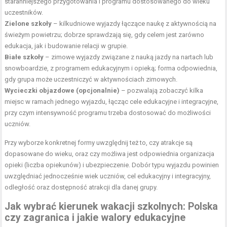
staranniejszego przygotowania i programu dostosowanego do wieku
uczestników.
Zielone szkoły
– kilkudniowe wyjazdy łączące naukę z aktywnością na
świeżym powietrzu; dobrze sprawdzają się, gdy celem jest zarówno
edukacja, jak i budowanie relacji w grupie.
Białe szkoły
– zimowe wyjazdy związane z nauką jazdy na nartach lub
snowboardzie, z programem edukacyjnym i opieką; forma odpowiednia,
gdy grupa może uczestniczyć w aktywnościach zimowych.
Wycieczki objazdowe (opcjonalnie)
– pozwalają zobaczyć kilka
miejsc w ramach jednego wyjazdu, łącząc cele edukacyjne i integracyjne,
przy czym intensywność programu trzeba dostosować do możliwości
uczniów.
Przy wyborze konkretnej formy uwzględnij też to, czy atrakcje są
dopasowane do wieku, oraz czy możliwa jest odpowiednia organizacja
opieki (liczba opiekunów) i ubezpieczenie. Dobór typu wyjazdu powinien
uwzględniać jednocześnie wiek uczniów, cel edukacyjny i integracyjny,
odległość oraz dostępność atrakcji dla danej grupy.
Jak wybrać kierunek wakacji szkolnych: Polska
czy zagranica i jakie walory edukacyjne