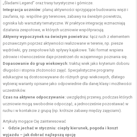
„Śladami Legend” oraz trasy turystyczne i górnicze.
Integracja uczniów:
planuj aktywności sprzyjające budowaniu więzi i
zaufania, np. wspólne gry terenowe, zabawy na świeżym powietrzu,
ogniska lub warsztaty tematyczne. W praktyce integrację wzmacniają
działania zespołowe, w których uczniowie współpracują.
Aktywny wypoczynek na świeżym powietrzu:
łącz ruch z elementem
poznawczym poprzez aktywności realizowane w terenie, np. piesze
wędrówki, gry zespołowe lub spływy kajakowe. Taki format wspiera
zdrowie i równocześnie daje przestrzeń do wzajemnego poznania się.
Dopasowanie do grup wiekowych:
traktuj wiek jako kryterium doboru
długości i stopnia złożoności zajęć. Specjalistyczne programy
edukacyjne są dostosowywane do różnych grup wiekowych, dlatego
wybieraj warianty opisane jako odpowiednie dla danej klasy i możliwości
uczestników.
Czas na aktywne odpoczywanie:
uwzględnij przerwy, podczas których
uczniowie mogą swobodnie odpocząć, a jednocześnie pozostawać w
ruchu i w kontakcie z grupą (np. krótsze zabawy między zajęciami).
Artykuły mogące Cię zainteresować
Gdzie jechać w styczniu: ciepły kierunek, pogoda i koszt
wyjazdu – jak dobrać najlepszą opcję