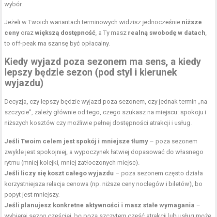
wybór.
Jeżeli w Twoich wariantach terminowych widzisz jednocześnie
niższe
ceny
oraz
większą dostępność
, a Ty masz
realną swobodę w datach
,
to off-peak ma szansę być opłacalny.
Kiedy wyjazd poza sezonem ma sens, a kiedy
lepszy będzie sezon (pod styl i kierunek
wyjazdu)
Decyzja, czy lepszy będzie wyjazd poza sezonem, czy jednak termin „na
szczycie”, zależy głównie od tego, czego
szukasz na miejscu: spokoju i
niższych kosztów czy możliwie pełnej dostępności atrakcji i usług.
Jeśli Twoim celem jest spokój i mniejsze tłumy
– poza sezonem
zwykle jest spokojniej, a wypoczynek łatwiej dopasować do własnego
rytmu (mniej kolejki, mniej zatłoczonych miejsc).
Jeśli liczy się koszt całego wyjazdu
– poza sezonem często działa
korzystniejsza relacja cenowa (np. niższe ceny noclegów i biletów), bo
popyt jest mniejszy.
Jeśli planujesz konkretne aktywności i masz stałe wymagania
–
wybieraj sezon częściej, bo poza szczytem część atrakcji lub usług może