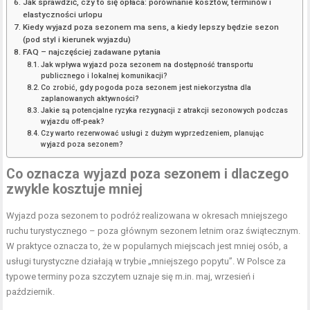
Jak sprawdzić, czy to się opłaca: porównanie kosztów, terminów i
elastyczności urlopu
Kiedy wyjazd poza sezonem ma sens, a kiedy lepszy będzie sezon
(pod styl i kierunek wyjazdu)
FAQ – najczęściej zadawane pytania
Jak wpływa wyjazd poza sezonem na dostępność transportu
publicznego i lokalnej komunikacji?
Co zrobić, gdy pogoda poza sezonem jest niekorzystna dla
zaplanowanych aktywności?
Jakie są potencjalne ryzyka rezygnacji z atrakcji sezonowych podczas
wyjazdu off-peak?
Czy warto rezerwować usługi z dużym wyprzedzeniem, planując
wyjazd poza sezonem?
Co oznacza wyjazd poza sezonem i dlaczego
zwykle kosztuje mniej
Wyjazd poza sezonem to podróż realizowana w okresach mniejszego
ruchu turystycznego – poza głównym
sezonem letnim
oraz świątecznym.
W praktyce oznacza to, że w popularnych miejscach jest mniej osób, a
usługi turystyczne działają w trybie „mniejszego popytu”. W Polsce za
typowe terminy poza szczytem uznaje się m.in. maj, wrzesień i
październik.