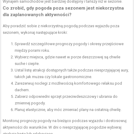
Wynajem samochodów jest bardziej dostępny i tańszy niż w sezonie.
Co zrobić, gdy pogoda poza sezonem jest niekorzystna
dla zaplanowanych aktywności?
Aby poradzić sobie z niekorzystną pogodą podczas wyjazdu poza
sezonem, wykonaj następujące kroki:
Sprawdź szczegółowe prognozy pogody i okresy przejściowe
między porami roku.
Wybierz miejsca, gdzie nawet w porze deszczowej są chwile
suche i ciepłe.
Ustal listę atrakcji dostępnych także podczas niesprzyjającej aury,
takich jak muzea czy lokale gastronomiczne.
Zarezerwuj noclegi z możliwością komfortowego relaksu pod
dachem.
Zabierz odpowiedni sprzęt przeciwdeszczowy i ubrania do
zmiennej pogody.
Planuj elastycznie, aby móc zmieniać plany na ostatnią chwilę.
Monitoruj prognozy pogody na bieżąco podczas wyjazdu i dostosowuj
aktywności do warunków. W dni o niesprzyjającej pogodzie wybieraj
atrakcje kryte lub relaksujące.