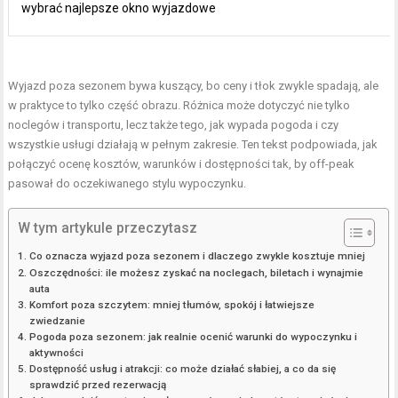
wybrać najlepsze okno wyjazdowe
Wyjazd poza sezonem bywa kuszący, bo ceny i tłok zwykle spadają, ale
w praktyce to tylko część obrazu. Różnica może dotyczyć nie tylko
noclegów i transportu, lecz także tego, jak wypada pogoda i czy
wszystkie usługi działają w pełnym zakresie. Ten tekst podpowiada, jak
połączyć ocenę kosztów, warunków i dostępności tak, by off-peak
pasował do oczekiwanego stylu wypoczynku.
W tym artykule przeczytasz
Co oznacza wyjazd poza sezonem i dlaczego zwykle kosztuje mniej
Oszczędności: ile możesz zyskać na noclegach, biletach i wynajmie
auta
Komfort poza szczytem: mniej tłumów, spokój i łatwiejsze
zwiedzanie
Pogoda poza sezonem: jak realnie ocenić warunki do wypoczynku i
aktywności
Dostępność usług i atrakcji: co może działać słabiej, a co da się
sprawdzić przed rezerwacją