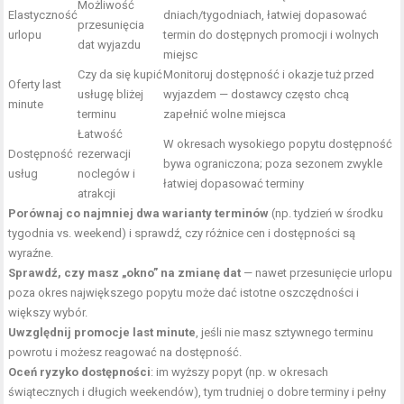
Możliwość
Elastyczność
dniach/tygodniach, łatwiej dopasować
przesunięcia
urlopu
termin do dostępnych promocji i wolnych
dat wyjazdu
miejsc
Czy da się kupić
Monitoruj dostępność i okazje tuż przed
Oferty last
usługę bliżej
wyjazdem — dostawcy często chcą
minute
terminu
zapełnić wolne miejsca
Łatwość
W okresach wysokiego popytu dostępność
Dostępność
rezerwacji
bywa ograniczona; poza sezonem zwykle
usług
noclegów i
łatwiej dopasować terminy
atrakcji
Porównaj co najmniej dwa warianty terminów
(np. tydzień w środku
tygodnia vs. weekend) i sprawdź, czy różnice cen i dostępności są
wyraźne.
Sprawdź, czy masz „okno” na zmianę dat
— nawet przesunięcie urlopu
poza okres największego popytu może dać istotne oszczędności i
większy wybór.
Uwzględnij promocje last minute
, jeśli nie masz sztywnego terminu
powrotu i możesz reagować na dostępność.
Oceń ryzyko dostępności
: im wyższy popyt (np. w okresach
świątecznych i długich weekendów), tym trudniej o dobre terminy i pełny