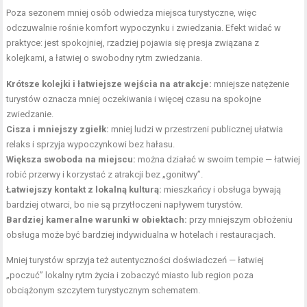
Poza sezonem mniej osób odwiedza miejsca turystyczne, więc
odczuwalnie rośnie komfort wypoczynku i zwiedzania. Efekt widać w
praktyce: jest spokojniej, rzadziej pojawia się presja związana z
kolejkami, a łatwiej o swobodny rytm zwiedzania.
Krótsze kolejki i łatwiejsze wejścia na atrakcje:
mniejsze natężenie
turystów oznacza mniej oczekiwania i więcej czasu na spokojne
zwiedzanie.
Cisza i mniejszy zgiełk:
mniej ludzi w przestrzeni publicznej ułatwia
relaks i sprzyja wypoczynkowi bez hałasu.
Większa swoboda na miejscu:
można działać w swoim tempie — łatwiej
robić przerwy i korzystać z atrakcji bez „gonitwy”.
Łatwiejszy kontakt z lokalną kulturą:
mieszkańcy i obsługa bywają
bardziej otwarci, bo nie są przytłoczeni napływem turystów.
Bardziej kameralne warunki w obiektach:
przy mniejszym obłożeniu
obsługa może być bardziej indywidualna w hotelach i restauracjach.
Mniej turystów sprzyja też autentyczności doświadczeń — łatwiej
„poczuć” lokalny rytm życia i zobaczyć miasto lub region poza
obciążonym szczytem turystycznym schematem.