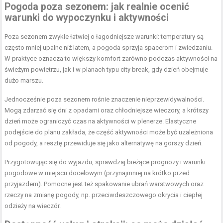
Pogoda poza sezonem
: jak realnie ocenić
warunki do wypoczynku i aktywności
Poza sezonem zwykle łatwiej o łagodniejsze warunki: temperatury są
często mniej upalne niż latem, a pogoda sprzyja spacerom i zwiedzaniu.
W praktyce oznacza to większy komfort zarówno podczas aktywności na
świeżym powietrzu, jak i w planach typu city break, gdy dzień obejmuje
dużo marszu.
Jednocześnie poza sezonem rośnie znaczenie nieprzewidywalności.
Mogą zdarzać się dni z opadami oraz chłodniejsze wieczory, a krótszy
dzień może ograniczyć czas na aktywności w plenerze. Elastyczne
podejście do planu zakłada, że część aktywności może być uzależniona
od pogody, a resztę przewiduje się jako alternatywę na gorszy dzień.
Przygotowując się do wyjazdu, sprawdzaj bieżące prognozy i warunki
pogodowe w miejscu docelowym (przynajmniej na krótko przed
przyjazdem). Pomocne jest też spakowanie ubrań warstwowych oraz
rzeczy na zmianę pogody, np. przeciwdeszczowego okrycia i ciepłej
odzieży na wieczór.