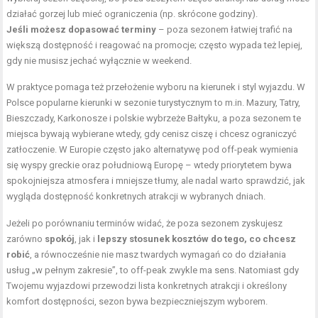
działać gorzej lub mieć ograniczenia (np. skrócone godziny).
Jeśli możesz dopasować terminy
– poza sezonem łatwiej trafić na
większą dostępność i reagować na promocje; często wypada też lepiej,
gdy nie musisz
jechać wyłącznie w weekend
.
W praktyce pomaga też przełożenie wyboru na kierunek i styl wyjazdu. W
Polsce popularne kierunki w sezonie turystycznym to m.in. Mazury, Tatry,
Bieszczady, Karkonosze i polskie wybrzeże Bałtyku, a poza sezonem te
miejsca bywają wybierane wtedy, gdy cenisz ciszę i chcesz ograniczyć
zatłoczenie. W Europie często jako alternatywę pod off-peak wymienia
się wyspy greckie oraz południową Europę – wtedy priorytetem bywa
spokojniejsza atmosfera i mniejsze tłumy, ale nadal warto sprawdzić, jak
wygląda dostępność konkretnych atrakcji w wybranych dniach.
Jeżeli po porównaniu terminów widać, że poza sezonem zyskujesz
zarówno
spokój
, jak i
lepszy stosunek kosztów do tego, co chcesz
robić
, a równocześnie nie masz twardych wymagań co do działania
usług „w pełnym zakresie”, to off-peak zwykle ma sens. Natomiast gdy
Twojemu wyjazdowi przewodzi lista konkretnych atrakcji i określony
komfort dostępności, sezon bywa bezpieczniejszym wyborem.