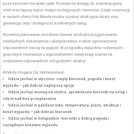
poza sezonem ma wiele zalet. Pozwala na dostęp do szerokiej gamy
ofert oraz lepszy wybór miejsc noclegowych i terminów. Dzięki rezerwacji
w ramach oferty First Minute można uzyskać atrakcyjne rabaty oraz
gwarancję ceny i dostępność konkretnych usług.
Wczesne planowanie umożliwia również spokojne przygotowanie
niezbędnych dokumentów i ubezpieczenia, a także zgromadzenie
odpowiednich rzeczy na wyjazd. W przypadku wyjazdów rodzinnych i
grupowych rezerwacje z wyprzedzeniem zwiększają szanse na
znalezienie odpowiednich udogodnień i atrakcji.
Artykuły mogące Cię zainteresować
Gdzie jechać w styczniu: ciepły kierunek, pogoda i koszt
wyjazdu – jak dobrać najlepszą opcję
Gdzie jechać wiosną na słońce: sprawdzone kierunki na urlop i
city break bez przepłacania
Gdzie jechać w październiku: temperatury, plaże, atrakcje i
koszt wyjazdu – jak dobrać kierunek
Gdzie jechać w listopadzie: kierunki z dobrą pogodą i
rozsądnym kosztem wyjazdu