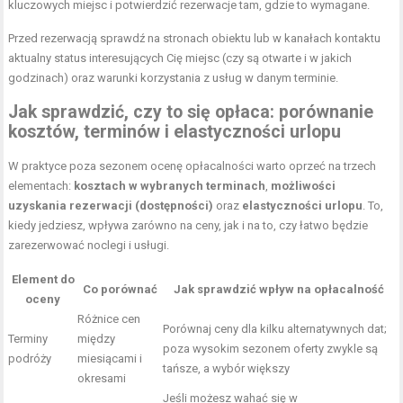
kluczowych miejsc i potwierdzić rezerwacje tam, gdzie to wymagane.
Przed rezerwacją sprawdź na stronach obiektu lub w kanałach kontaktu
aktualny status interesujących Cię miejsc (czy są otwarte i w jakich
godzinach) oraz warunki korzystania z usług w danym terminie.
Jak sprawdzić, czy to się opłaca: porównanie
kosztów, terminów i elastyczności urlopu
W praktyce poza sezonem ocenę opłacalności warto oprzeć na trzech
elementach:
kosztach w wybranych terminach
,
możliwości
uzyskania rezerwacji (dostępności)
oraz
elastyczności urlopu
. To,
kiedy jedziesz, wpływa zarówno na ceny, jak i na to, czy łatwo będzie
zarezerwować noclegi i usługi.
Element do
Co porównać
Jak sprawdzić wpływ na opłacalność
oceny
Różnice cen
Porównaj ceny dla kilku alternatywnych dat;
Terminy
między
poza wysokim sezonem oferty zwykle są
podróży
miesiącami i
tańsze, a wybór większy
okresami
Jeśli możesz wahać się w