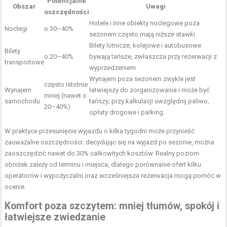
Potencjalne
Obszar
Uwagi
oszczędności
Hotele i inne obiekty noclegowe poza
Noclegi
o 30–40%
sezonem często mają niższe stawki.
Bilety lotnicze, kolejowe i autobusowe
Bilety
o 20–40%
bywają tańsze, zwłaszcza przy rezerwacji z
transportowe
wyprzedzeniem.
Wynajem poza sezonem zwykle jest
często istotnie
Wynajem
łatwiejszy do zorganizowania i może być
mniej (nawet o
samochodu
tańszy; przy kalkulacji uwzględnij paliwo,
20–40%)
opłaty drogowe i parking.
W praktyce przesunięcie wyjazdu o kilka tygodni może przynieść
zauważalne oszczędności: decydując się na wyjazd po sezonie, można
zaoszczędzić nawet do 30% całkowitych kosztów. Realny poziom
obniżek zależy od terminu i miejsca, dlatego porównanie ofert kilku
operatorów i wypożyczalni oraz wcześniejsza rezerwacja mogą pomóc w
ocenie.
Komfort poza szczytem: mniej tłumów, spokój i
łatwiejsze zwiedzanie