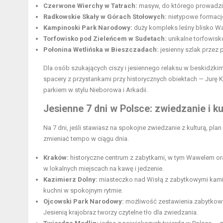
Czerwone Wierchy w Tatrach:
masyw, do którego prowadzi m
Radkowskie Skały w Górach Stołowych:
nietypowe formacje
Kampinoski Park Narodowy:
duży kompleks leśny blisko War
Torfowisko pod Zieleńcem w Sudetach:
unikalne torfowisk
Połonina Wetlińska w Bieszczadach:
jesienny szlak przez 
Dla osób szukających ciszy i jesiennego relaksu w beskidzkim
spacery z przystankami przy historycznych obiektach — Jurę
parkiem w stylu Nieborowa i Arkadii.
Jesienne 7 dni w Polsce: zwiedzanie i k
Na 7 dni, jeśli stawiasz na spokojne zwiedzanie z kulturą, pla
zmieniać tempo w ciągu dnia.
Kraków:
historyczne centrum z zabytkami, w tym Wawelem ora
w lokalnych miejscach na kawę i jedzenie.
Kazimierz Dolny:
miasteczko nad Wisłą z zabytkowymi kamien
kuchni w spokojnym rytmie.
Ojcowski Park Narodowy:
możliwość zestawienia zabytkowy
Jesienią krajobraz tworzy czytelne tło dla zwiedzania.