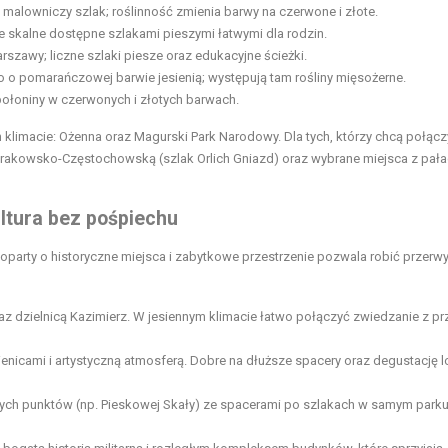
alowniczy szlak; roślinność zmienia barwy na czerwone i złote.
 skalne dostępne szlakami pieszymi łatwymi dla rodzin.
szawy; liczne szlaki piesze oraz edukacyjne ścieżki.
o o pomarańczowej barwie jesienią; występują tam rośliny mięsożerne.
połoniny w czerwonych i złotych barwach.
 klimacie: Ożenna oraz Magurski Park Narodowy. Dla tych, którzy chcą połąc
 Krakowsko-Częstochowską (szlak Orlich Gniazd) oraz wybrane miejsca z pała
ultura bez pośpiechu
n oparty o historyczne miejsca i zabytkowe przestrzenie pozwala robić przerwy
z dzielnicą Kazimierz. W jesiennym klimacie łatwo połączyć zwiedzanie z p
icami i artystyczną atmosferą. Dobre na dłuższe spacery oraz degustację l
ch punktów (np. Pieskowej Skały) ze spacerami po szlakach w samym parku