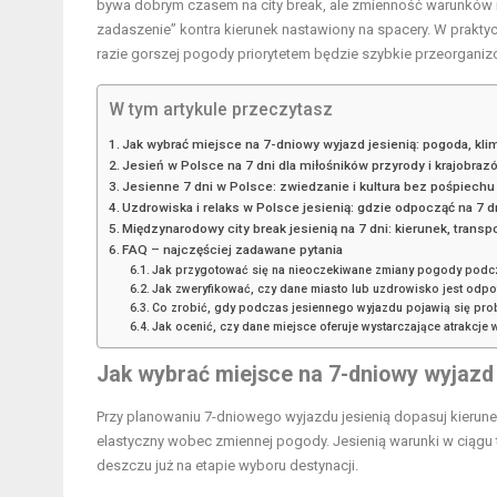
bywa dobrym czasem na city break, ale zmienność warunków i
zadaszenie” kontra kierunek nastawiony na spacery. W prak
razie gorszej pogody priorytetem będzie szybkie przeorganizo
W tym artykule przeczytasz
Jak wybrać miejsce na 7-dniowy wyjazd jesienią: pogoda, kli
Jesień w Polsce na 7 dni dla miłośników przyrody i krajobraz
Jesienne 7 dni w Polsce: zwiedzanie i kultura bez pośpiechu
Uzdrowiska i relaks w Polsce jesienią: gdzie odpocząć na 7 d
Międzynarodowy city break jesienią na 7 dni: kierunek, transpo
FAQ – najczęściej zadawane pytania
Jak przygotować się na nieoczekiwane zmiany pogody podc
Jak zweryfikować, czy dane miasto lub uzdrowisko jest odp
Co zrobić, gdy podczas jesiennego wyjazdu pojawią się pro
Jak ocenić, czy dane miejsce oferuje wystarczające atrakc
Jak wybrać miejsce na 7-dniowy wyjazd j
Przy planowaniu 7-dniowego
wyjazdu jesienią
dopasuj kierunek
elastyczny wobec zmiennej pogody. Jesienią warunki w ciągu 
deszczu już na etapie wyboru destynacji.