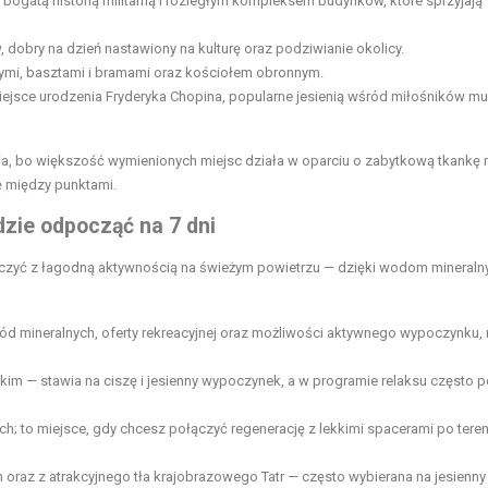
 bogatą historią militarną i rozległym kompleksem budynków, które sprzyjają
w, dobry na dzień nastawiony na kulturę oraz podziwianie okolicy.
mi, basztami i bramami oraz kościołem obronnym.
ejsce urodzenia Fryderyka Chopina, popularne jesienią wśród miłośników mu
ia, bo większość wymienionych miejsc działa w oparciu o zabytkową tkankę 
ę między punktami.
dzie odpocząć na 7 dni
łączyć z łagodną aktywnością na świeżym powietrzu — dzięki wodom mineraln
d mineralnych, oferty rekreacyjnej oraz możliwości aktywnego wypoczynku, 
m — stawia na ciszę i jesienny wypoczynek, a w programie relaksu często p
ych; to miejsce, gdy chcesz połączyć regenerację z lekkimi spacerami po tere
 oraz z atrakcyjnego tła krajobrazowego Tatr — często wybierana na jesienny