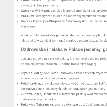
Twierdza Modlin:
jedna z największych twierdz w Polsce — z
zwiedzaniu bez pośpiechu.
Zamek w Wiśniczu:
zamek z historią i atrakcjami dla turystó
Paczków:
historyczne miasto z zachowanymi murami obronny
Dworek Fryderyka Chopina w Żelazowej Woli:
muzeum i mi
klasycznej.
W takim układzie lokalne jedzenie łatwo wpasować w plan dn
lub obiektu — zamiast wymagać ciągłego przemieszczania si
Uzdrowiska i relaks w Polsce jesienią: g
Jesienią sprawdzają się kierunki, w których relaks można po
spokojniejszemu otoczeniu i dobrej bazie rekreacyjnej.
Krynica-Zdrój:
popularne uzdrowisko znane z leczniczych wó
spacerów po okolicy i na szlakach górskich.
Polańczyk:
uzdrowiskowa miejscowość nad Jeziorem Soliński
się korzystanie z leczniczych solanek oraz spokojne spacery.
Kudowa-Zdrój:
kierunek z klimatyczną pijalnią wód mineraln
uzdrowiskowych i okolicy.
Bukowina Tatrzańska:
znana z dostępu do źródeł termalnych