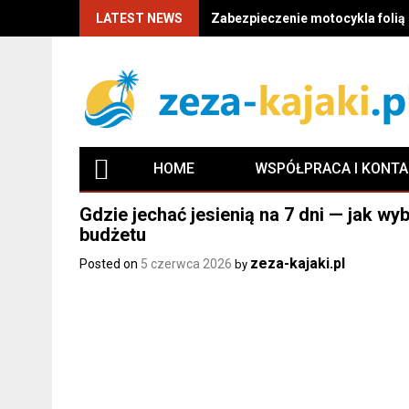
LATEST NEWS
Zabezpieczenie motocykla folią P
HOME
WSPÓŁPRACA I KONT
Gdzie jechać jesienią na 7 dni — jak w
budżetu
zeza-kajaki.pl
Posted on
5 czerwca 2026
by