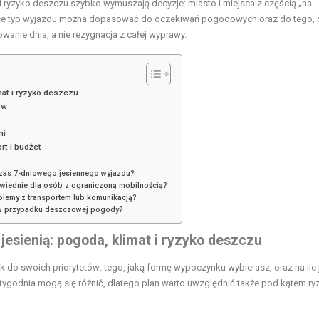
 ryzyko deszczu szybko wymuszają decyzje: miasto i miejsca z częścią „na
tyce typ wyjazdu można dopasować do oczekiwań pogodowych oraz do tego, 
wanie dnia, a nie rezygnacja z całej wyprawy.
mat i ryzyko deszczu
ów
ni
rt i budżet
zas 7-dniowego jesiennego wyjazdu?
owiednie dla osób z ograniczoną mobilnością?
blemy z transportem lub komunikacją?
je w przypadku deszczowej pogody?
esienią: pogoda, klimat i ryzyko deszczu
 do swoich priorytetów: tego, jaką formę wypoczynku wybierasz, oraz na ile 
tygodnia mogą się różnić, dlatego plan warto uwzględnić także pod kątem ry