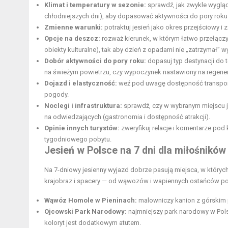
Klimat i temperatury w sezonie:
sprawdź, jak zwykle wyglą
chłodniejszych dni), aby dopasować aktywności do pory roku
Zmienne warunki:
potraktuj jesień jako okres przejściowy i
Opcje na deszcz:
rozważ kierunek, w którym łatwo przełączy
obiekty kulturalne), tak aby dzień z opadami nie „zatrzymał” w
Dobór aktywności do pory roku:
dopasuj typ destynacji do 
na świeżym powietrzu, czy wypoczynek nastawiony na regener
Dojazd i elastyczność:
weź pod uwagę dostępność transport
pogody.
Noclegi i infrastruktura:
sprawdź, czy w wybranym miejscu je
na odwiedzających (gastronomia i dostępność atrakcji).
Opinie innych turystów:
zweryfikuj relacje i komentarze pod
tygodniowego pobytu.
Jesień w Polsce
na 7 dni dla miłośników
Na 7-dniowy jesienny wyjazd dobrze pasują miejsca, w któryc
krajobraz i spacery — od wąwozów i wapiennych ostańców po 
Wąwóz Homole w Pieninach:
malowniczy kanion z górskim 
Ojcowski Park Narodowy:
najmniejszy park narodowy w Polsc
koloryt jest dodatkowym atutem.