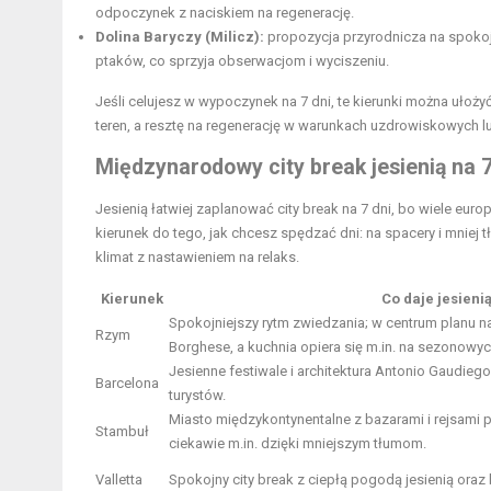
odpoczynek z naciskiem na regenerację.
Dolina Baryczy (Milicz):
propozycja przyrodnicza na spokoj
ptaków, co sprzyja obserwacjom i wyciszeniu.
Jeśli celujesz w wypoczynek na 7 dni, te kierunki można ułoż
teren, a resztę na regenerację w warunkach uzdrowiskowych l
Międzynarodowy
city break jesienią
na 7
Jesienią łatwiej zaplanować city break na 7 dni, bo wiele eur
kierunek do tego, jak chcesz spędzać dni: na spacery i mniej 
klimat z nastawieniem na relaks.
Kierunek
Co daje jesieni
Spokojniejszy rytm zwiedzania; w centrum planu na
Rzym
Borghese, a kuchnia opiera się m.in. na sezonowych
Jesienne festiwale i architektura Antonio Gaudieg
Barcelona
turystów.
Miasto międzykontynentalne z bazarami i rejsami 
Stambuł
ciekawie m
.in. dzięki mniejszym tłumom.
Valletta
Spokojny city break z ciepłą pogodą jesienią oraz