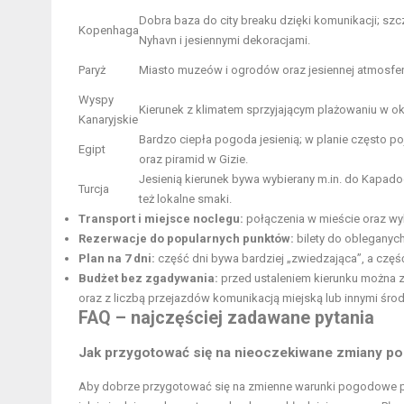
Dobra baza do city breaku dzięki komunikacji; szc
Kopenhaga
Nyhavn i jesiennymi dekoracjami.
Paryż
Miasto muzeów i ogrodów oraz jesiennej atmosfer
Wyspy
Kierunek z klimatem sprzyjającym plażowaniu w ok
Kanaryjskie
Bardzo ciepła pogoda jesienią; w planie często p
Egipt
oraz piramid w Gizie.
Jesienią kierunek bywa wybierany m.in. do Kapad
Turcja
też lokalne smaki.
Transport i miejsce noclegu:
połączenia w mieście oraz wy
Rezerwacje do popularnych punktów:
bilety do obleganych
Plan na 7 dni:
część dni bywa bardziej „zwiedzająca”, a część
Budżet bez zgadywania:
przed ustaleniem kierunku można ze
oraz z liczbą przejazdów komunikacją miejską lub innymi śro
FAQ – najczęściej zadawane pytania
Jak przygotować się na nieoczekiwane zmiany p
Aby dobrze przygotować się na zmienne warunki pogodowe pod