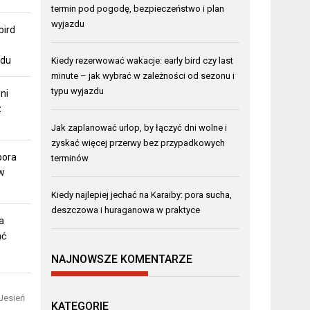
termin pod pogodę, bezpieczeństwo i plan
wyjazdu
bird
zdu
Kiedy rezerwować wakacje: early bird czy last
minute – jak wybrać w zależności od sezonu i
typu wyjazdu
ni
z
Jak zaplanować urlop, by łączyć dni wolne i
zyskać więcej przerwy bez przypadkowych
pora
terminów
w
Kiedy najlepiej jechać na Karaiby: pora sucha,
deszczowa i huraganowa w praktyce
a
ać
NAJNOWSZE KOMENTARZE
 Jesień
KATEGORIE