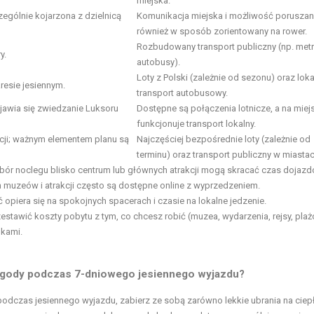
miejska.
zególnie kojarzona z dzielnicą
Komunikacja miejska i możliwość poruszani
również w sposób zorientowany na rower.
Rozbudowany transport publiczny (np. metr
y.
autobusy).
Loty z Polski (zależnie od sezonu) oraz loka
resie jesiennym.
transport autobusowy.
ojawia się zwiedzanie Luksoru
Dostępne są połączenia lotnicze, a na miej
funkcjonuje transport lokalny.
ocji; ważnym elementem planu są
Najczęściej bezpośrednie loty (zależnie od
terminu) oraz transport publiczny w miastac
bór noclegu blisko centrum lub głównych atrakcji mogą skracać czas dojazd
 muzeów i atrakcji często są dostępne online z wyprzedzeniem.
 opiera się na spokojnych spacerach i czasie na lokalne jedzenie.
stawić koszty pobytu z tym, co chcesz robić (muzea, wydarzenia, rejsy, pla
dkami.
ogody podczas 7-dniowego jesiennego wyjazdu?
czas jesiennego wyjazdu, zabierz ze sobą zarówno lekkie ubrania na ciepł