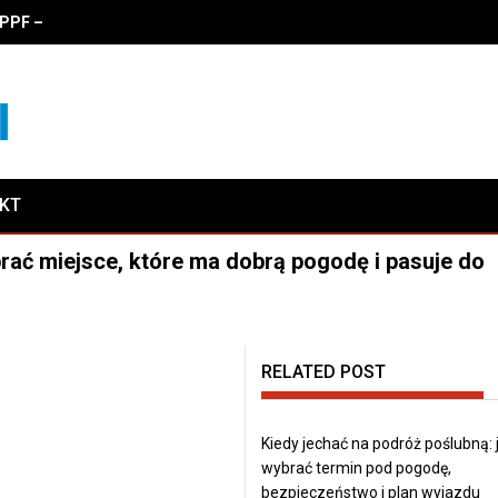
PF – zalety, właściwości i koszty oklejania
AKT
ybrać miejsce, które ma dobrą pogodę i pasuje do
RELATED POST
Kiedy jechać na podróż poślubną: 
wybrać termin pod pogodę,
bezpieczeństwo i plan wyjazdu