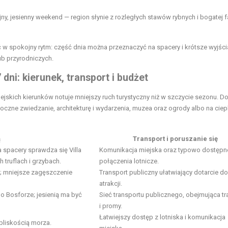
ny, jesienny
weekend — region słynie z rozległych
stawów rybnych i bogatej 
yć w spokojny rytm: część dnia można przeznaczyć na spacery i krótsze wyjśc
ub przyrodniczych.
 dni: kierunek, transport i budżet
opejskich kierunków notuje mniejszy ruch turystyczny niż w szczycie sezonu. D
tłoczne zwiedzanie, architekturę i wydarzenia, muzea oraz ogrody albo na ciep
ą
Transport i poruszanie się
 spacery sprawdza się Villa
Komunikacja miejska oraz typowo dostępn
 truflach i grzybach.
połączenia lotnicze.
o; mniejsze zagęszczenie
Transport publiczny ułatwiający dotarcie do
atrakcji.
po Bosforze;
jesienią ma być
Sieć transportu publicznego, obejmująca t
i promy.
Łatwiejszy dostęp z lotniska i komunikacja
 bliskością morza.