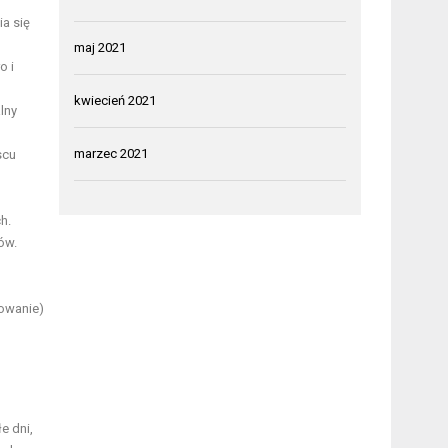
a się
maj 2021
o i
kwiecień 2021
lny
marzec 2021
scu
h.
ów.
żowanie)
e dni,