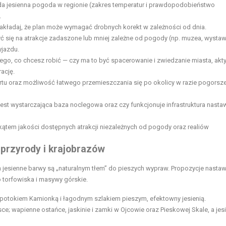
da jesienna pogoda w regionie (zakres temperatur i prawdopodobieństwo
.
 zakładaj, że plan może wymagać drobnych korekt w zależności od dnia.
ć się na atrakcje zadaszone lub mniej zależne od pogody (np. muzea, wystaw
yjazdu.
tego, co chcesz robić — czy ma to być spacerowanie i zwiedzanie miasta, ak
ację.
u oraz możliwość łatwego przemieszczania się po okolicy w razie pogorsz
st wystarczająca baza noclegowa oraz czy funkcjonuje infrastruktura nasta
 kątem jakości dostępnych atrakcji niezależnych od pogody oraz realiów
 przyrody i krajobrazów
h jesienne barwy są „naturalnym tłem” do pieszych wypraw. Propozycje nasta
torfowiska i masywy górskie.
potokiem Kamionką i łagodnym szlakiem pieszym, efektowny jesienią.
e; wapienne ostańce, jaskinie i zamki w Ojcowie oraz Pieskowej Skale, a jes