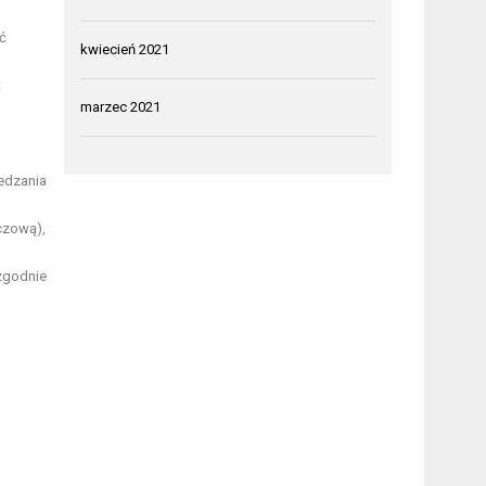
ć
kwiecień 2021
t
marzec 2021
b
edzania
czową),
(zgodnie