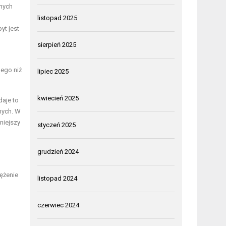
rnych
listopad 2025
yt jest
sierpień 2025
nego niż
lipiec 2025
kwiecień 2025
daje to
nych. W
niejszy
styczeń 2025
grudzień 2024
ężenie
listopad 2024
czerwiec 2024