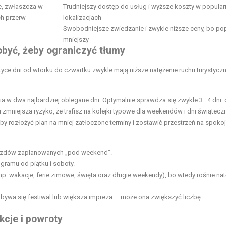
e, zwłaszcza w
Trudniejszy dostęp do usług i wyższe koszty w popula
ch przerw
lokalizacjach
Swobodniejsze zwiedzanie i zwykle niższe ceny, bo pop
mniejszy
obyć, żeby ograniczyć tłumy
ce dni od wtorku do czwartku zwykle mają niższe natężenie ruchu turystycz
ia w dwa najbardziej oblegane dni. Optymalnie sprawdza się zwykle 3–4 dni: 
zmniejsza ryzyko, że trafisz na kolejki typowe dla weekendów i dni świątecz
y rozłożyć plan na mniej zatłoczone terminy i zostawić przestrzeń na spokoj
yjazdów zaplanowanych „pod weekend”.
ogramu od piątku i soboty.
np.
wakacje, ferie zimowe, święta oraz długie
weekendy), bo wtedy rośnie nat
bywa się festiwal lub większa impreza — może ona zwiększyć liczbę
kcje i powroty