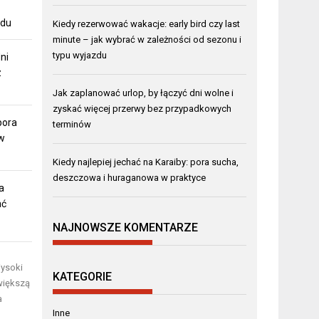
zdu
Kiedy rezerwować wakacje: early bird czy last
minute – jak wybrać w zależności od sezonu i
typu wyjazdu
ni
z
Jak zaplanować urlop, by łączyć dni wolne i
zyskać więcej przerwy bez przypadkowych
pora
terminów
w
Kiedy najlepiej jechać na Karaiby: pora sucha,
deszczowa i huraganowa w praktyce
a
ać
NAJNOWSZE KOMENTARZE
Wysoki
KATEGORIE
 większą
a
Inne