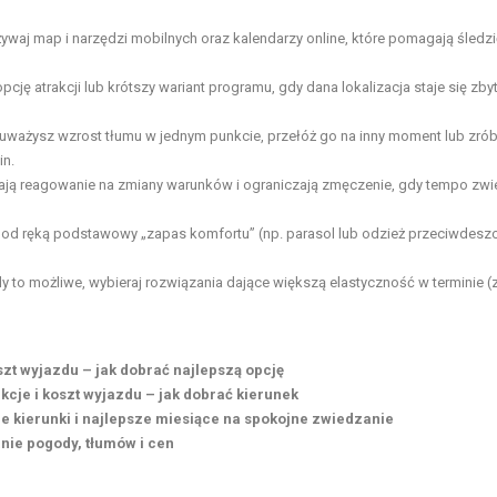
ywaj map i narzędzi mobilnych oraz kalendarzy online, które pomagają śledzi
pcję atrakcji lub krótszy wariant programu, gdy dana lokalizacja staje się zby
auważysz wzrost tłumu w jednym punkcie, przełóż go na inny moment lub zró
in.
iają reagowanie na zmiany warunków i ograniczają zmęczenie, gdy tempo zwi
pod ręką podstawowy „zapas komfortu” (np. parasol lub odzież przeciwdesz
y to możliwe, wybieraj rozwiązania dające większą elastyczność w terminie 
szt wyjazdu – jak dobrać najlepszą opcję
kcje i koszt wyjazdu – jak dobrać kierunek
 kierunki i najlepsze miesiące na spokojne zwiedzanie
anie pogody, tłumów i cen