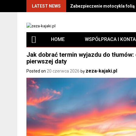
LATEST NEWS
Zabezpieczenie motocykla folią P
HOME
WSPÓŁPRACA I KONT
Jak dobrać termin wyjazdu do tłumów: dn
pierwszej daty
zeza-kajaki.pl
Posted on
20 czerwca 2026
by