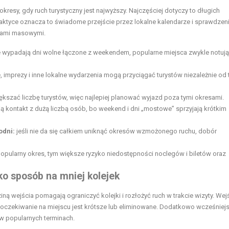
okresy, gdy ruch turystyczny jest najwyższy. Najczęściej dotyczy to długich
raktyce oznacza to świadome przejście przez lokalne kalendarze i sprawdzeni
niami masowymi.
e wypadają dni
wolne łączone z weekendem, popularne miejsca
zwykle notują
, imprezy i inne lokalne wydarzenia mogą przyciągać turystów niezależnie od 
kszać liczbę turystów, więc najlepiej planować wyjazd poza tymi okresami.
ą kontakt z dużą liczbą osób, bo weekend i dni „mostowe” sprzyjają krótkim
odni:
jeśli nie da się całkiem uniknąć okresów wzmożonego ruchu, dobór
popularny okres, tym większe ryzyko niedostępności noclegów i biletów oraz
ko sposób na mniej kolejek
iną wejścia pomagają ograniczyć kolejki i rozłożyć ruch w trakcie wizyty. Wej
a oczekiwanie na miejscu jest krótsze lub eliminowane. Dodatkowo wcześniej
w popularnych terminach.