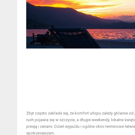
Zbyt często zakłada się, że komfort urlopu zależy głównie od
ruch pojawia się w szczycie, a długie weekendy, lokalne święt
presją i cenami. Dzień wyjazdu i ogólne okno terminowe łatwi
spokojniejszym.