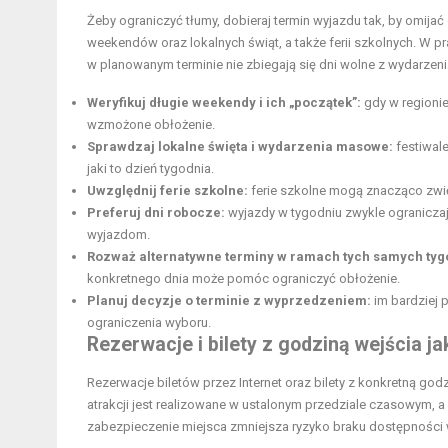
Żeby ograniczyć tłumy, dobieraj
termin wyjazdu
tak, by omijać 
weekendów oraz lokalnych świąt, a także ferii szkolnych. W p
w planowanym terminie nie zbiegają się dni wolne z wydarze
Weryfikuj długie weekendy i ich „początek”:
gdy w regioni
wzmożone obłożenie.
Sprawdzaj lokalne święta i wydarzenia masowe:
festiwale
jaki to dzień tygodnia.
Uwzględnij ferie szkolne:
ferie szkolne mogą znacząco zwię
Preferuj dni robocze:
wyjazdy w tygodniu zwykle ograniczaj
wyjazdom.
Rozważ alternatywne terminy w ramach tych samych tyg
konkretnego dnia może pomóc ograniczyć obłożenie.
Planuj decyzje o terminie z wyprzedzeniem:
im bardziej 
ograniczenia wyboru.
Rezerwacje i bilety z godziną wejścia ja
Rezerwacje biletów przez Internet oraz bilety z konkretną godz
atrakcji jest realizowane w ustalonym przedziale czasowym, 
zabezpieczenie miejsca zmniejsza ryzyko braku dostępności 