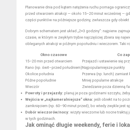
Planowanie dnia pod kątem natężenia ruchu pomaga ograniczyć 
przed otwarciem atrakcji — około 15–20 minut wcześniej — gdy ł
części punktów na późniejsze godziny, zwłaszcza gdy obiekt
Dobrym schematem jest układ „2×3 godziny”: najpierw zajmuje
czasie, w którym w zwykłym trybie najczęściej zbiera się najw
obleganych atrakcji w późnym popołudniu i wieczorem. Taki r
Okno czasowe
Co za
15–20 min przed otwarciem
Przejazd i ustawienie się pr
Rano (np. świt–przed południem)
Najpopularniejsze punkty
Okolice południa
Przerwa (np. lunch) zamiast
Późne popołudnie
Mniej popularne atrakcje
Wieczór
Zwiedzanie poza dzienną fal
Powroty i przejazdy:
planuj je poza godzinami szczytu, żeby
Wejścia w „najkameralniejsze” okna:
jeśli obiekt na to po
zamknięciem (np. 60–90 minut przed), bo wtedy zwykle jest sp
Dobór wieczorów/nocy:
wizyty wieczorne lub nocne traktuj j
w tych godzinach.
Jak ominąć długie weekendy, ferie i lok