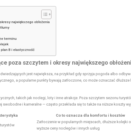
 okresy największego obłożenia
 tłumy
rze terminu
olejek
 plan B i elastyczność
ące poza szczytem i okresy największego obłożen
odwiedzających jest największa, na przykład gdy sprzyja pogoda albo odbywa
tycznego, a popularne punkty bywają zatłoczone, co może oznaczać dłuższe k
znych, takich jak noclegi, loty i inne atrakcje. Poza szczytem sezonu turystó
ej swobodne i kameralne — często przekłada się to także na niższe koszty wy
terystyka
Co to oznacza dla komfortu i kosztów
Zatłoczenie w popularnych miejscach, dłuższe kolejki 
 turystów
wyższe ceny noclegów i innych usług