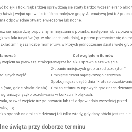
kolejki i tłok. Najbardziej sprawdzają się starty bardzo wcześnie rano albo 
atwiej wejść sprawnie i trafić na mniejsze grupy. Alternatywą jest też przesu
 ma odpowiednie otwarcie wieczorne lub nocne.
sz się najbardziej popularnymi miejscami o poranku, następnie robisz przer
iększa fala turystów (np. w okolicach południa), a potem przenosisz się do mn
ozkład zmniejsza liczbę momentów, w których jednocześnie działa wiele grup
planować
Cel względem tłumów
zy wejściu na pierwszą atrakcję
Mniejsze kolejki i sprawniejsze wejście
Złapanie mniejszych grup przed „szczytem”
 kolejnych wejść
Ominięcie czasu największego natężenia
Spokojniejsza część dnia i krótsze oczekiwani
ą (tam, gdzie obiekt działa)
Omijanie tłumu w typowych godzinach dzienny
 ograniczyć ryzyko oczekiwania w korkach i kolejkach.
zwala, rozważ wejście tuż po otwarciu lub też odpowiednio wcześniej przed
okojniej.
ako sposób na omijanie dziennej fali tylko wtedy, gdy dany obiekt jest realnie
alne święta przy doborze terminu