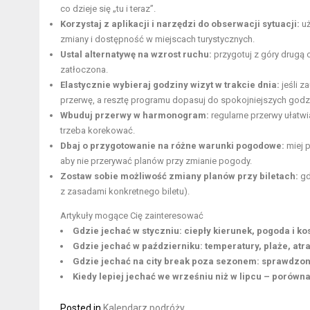
co dzieje się „tu i teraz”.
Korzystaj z aplikacji i narzędzi do obserwacji sytuacji:
uż
zmiany i dostępność w miejscach turystycznych.
Ustal alternatywę na wzrost ruchu:
przygotuj z góry drugą o
zatłoczona.
Elastycznie wybieraj godziny wizyt w trakcie dnia:
jeśli z
przerwę, a resztę programu dopasuj do spokojniejszych godz
Wbuduj przerwy w harmonogram:
regularne przerwy ułatw
trzeba korekować.
Dbaj o przygotowanie na różne warunki pogodowe:
miej 
aby nie przerywać planów przy zmianie pogody.
Zostaw sobie możliwość zmiany planów przy biletach:
gd
z zasadami konkretnego biletu).
Artykuły mogące Cię zainteresować
Gdzie jechać w styczniu: ciepły kierunek, pogoda i ko
Gdzie jechać w październiku: temperatury, plaże, atra
Gdzie jechać na city break poza sezonem: sprawdzone
Kiedy lepiej jechać we wrześniu niż w lipcu – porówn
Posted in
Kalendarz podróży