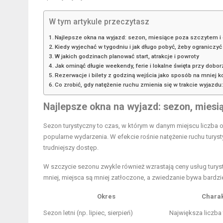
W tym artykule przeczytasz
Najlepsze okna na wyjazd: sezon, miesiące poza szczytem i
Kiedy wyjechać w tygodniu i jak długo pobyć, żeby ograniczyć
W jakich godzinach planować start, atrakcje i powroty
Jak ominąć długie weekendy, ferie i lokalne święta przy dobo
Rezerwacje i bilety z godziną wejścia jako sposób na mniej k
Co zrobić, gdy natężenie ruchu zmienia się w trakcie wyjazdu:
Najlepsze okna na wyjazd: sezon, miesi
Sezon turystyczny
to czas, w którym w danym miejscu liczba 
popularne wydarzenia. W efekcie rośnie natężenie ruchu turys
trudniejszy dostęp.
W szczycie sezonu zwykle również wzrastają ceny usług turystyc
mniej, miejsca są mniej zatłoczone, a zwiedzanie bywa bardzi
Okres
Charak
Sezon letni (np. lipiec, sierpień)
Największa liczba