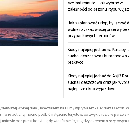
czy last minute – jak wybrać w
zależności od sezonu i typu wyja
Jak zaplanować urlop, by łączyć d
wolne i zyskać więcej przerwy be
przypadkowych terminów
Kiedy najlepiej jechać na Karaiby: 
sucha, deszczowa i huraganowa 
praktyce
Kiedy najlepiej jechać do Azji? Por
sucha i deszczowa oraz jak wybr
najlepsze okno wyjazdowe
 „pierwszej wolnej daty”, tymczasem na tłumy wpływa też kalendarz i sezon. 
a i ferie potrafią mocno podbić natężenie turystów, co zwykle idzie w parze z
ej ustawić bez presji kosztu, gdy widać różnicę między okresem szczytowym 