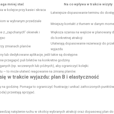
aga mniej stać
Na co wpływa w trakcie wizyty
a w kolejce przy kasie i skraca
Łatwiejsze dopasowanie terminu do dostę
ciom w wybranym przedziale
Mniejszy kontakt z tłumem w danym mome
ce z „zapchanych” okienek i
Większa szansa na wejście w planowany dz
ejsc
do konkretnej atrakcji
Ułatwiają dopasowanie rezerwacji do prze
przy zmianach planów
wyjazdu
ony lub dedykowane aplikacje, jeśli takie są dostępne.
ie przegapić puli biletów na konkretne godziny.
ganych (np. wczesnych lub późnych), aby ograniczyć kolejki.
tu — to może ułatwić reagowanie na zmianę planów.
się w trakcie wyjazdu: plan B i elastyczność
 na godzinę. Pomaga to ograniczyć frustrację i unikać zatłoczonych punktó
da) przestają sprzyjać.
awdzaj natężenie ruchu w okolicy wybranych atrakcji oraz dopasowuj plan do