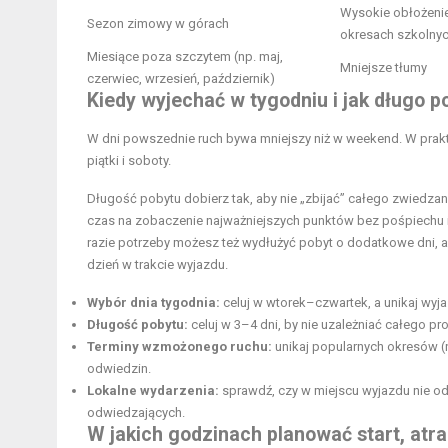
Wysokie obłożeni
Sezon zimowy w górach
okresach szkolny
Miesiące poza szczytem (np
. maj,
Mniejsze tłumy
czerwiec, wrzesień, październik)
Kiedy wyjechać w tygodniu i jak długo p
W dni powszednie ruch bywa mniejszy niż w weekend. W prakty
piątki i soboty.
Długość pobytu dobierz tak, aby nie „zbijać” całego zwiedzan
czas na zobaczenie najważniejszych punktów bez pośpiechu i 
razie potrzeby możesz też wydłużyć pobyt o dodatkowe dni, ab
dzień w trakcie wyjazdu.
Wybór dnia tygodnia:
celuj w wtorek–czwartek, a unikaj w
Długość pobytu:
celuj w 3–4 dni, by nie uzależniać całego pr
Terminy wzmożonego ruchu:
unikaj popularnych okresów (
odwiedzin.
Lokalne wydarzenia:
sprawdź, czy w miejscu wyjazdu nie od
odwiedzających.
W jakich godzinach planować start, atra