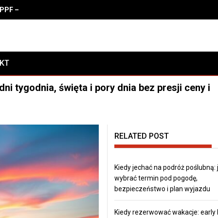
PF – zalety, właściwości i koszty oklejania
AKT
i tygodnia, święta i pory dnia bez presji ceny i
RELATED POST
Kiedy jechać na podróż poślubną: 
wybrać termin pod pogodę,
bezpieczeństwo i plan wyjazdu
Kiedy rezerwować wakacje: early 