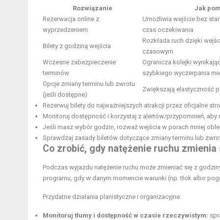
Rozwiązanie
Jak pom
Rezerwacja online z
Umożliwia wejście bez stani
wyprzedzeniem
czas oczekiwania
Rozkłada ruch dzięki wejś
Bilety z godziną wejścia
czasowym
Wczesne zabezpieczenie
Ogranicza kolejki wynikają
terminów
szybkiego wyczerpania mi
Opcje zmiany terminu lub zwrotu
Zwiększają elastyczność 
(jeśli dostępne)
Rezerwuj bilety do najważniejszych atrakcji przez oficjalne str
Monitoruj dostępność i korzystaj z alertów/przypomnień, aby n
Jeśli masz wybór godzin, rozważ wejścia w porach mniej oble
Sprawdzaj zasady biletów dotyczące zmiany terminu lub zwro
Co zrobić, gdy natężenie ruchu zmienia 
Podczas wyjazdu natężenie ruchu może zmieniać się z godziny
programu, gdy w danym momencie warunki (np. tłok albo pogo
Przydatne działania planistyczne i organizacyjne:
Monitoruj tłumy i dostępność w czasie rzeczywistym:
spr