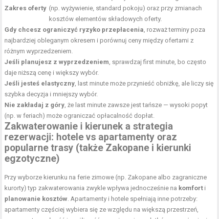
Zakres oferty
(np. wyżywienie, standard pokoju) oraz przy zmianach
kosztów elementów składowych oferty.
Gdy chcesz ograniczyć ryzyko przepłacenia
, rozważ terminy poza
najbardziej obleganym okresem i porównuj ceny między ofertami z
różnym wyprzedzeniem.
Jeśli planujesz z wyprzedzeniem
, sprawdzaj first minute, bo często
daje niższą cenę i większy wybór.
Jeśli jesteś elastyczny
, last minute może przynieść obniżkę, ale liczy się
szybka decyzja i mniejszy wybór.
Nie zakładaj z góry
, że last minute zawsze jest tańsze — wysoki popyt
(np. w feriach) może ograniczać opłacalność dopłat.
Zakwaterowanie i kierunek a strategia
rezerwacji: hotele vs apartamenty oraz
popularne trasy (także Zakopane i kierunki
egzotyczne)
Przy wyborze kierunku na ferie zimowe (np. Zakopane albo zagraniczne
kurorty) typ zakwaterowania zwykle wpływa jednocześnie na
komfort
i
planowanie kosztów
. Apartamenty i hotele spełniają inne potrzeby:
apartamenty częściej wybiera się ze względu na większą przestrzeń,