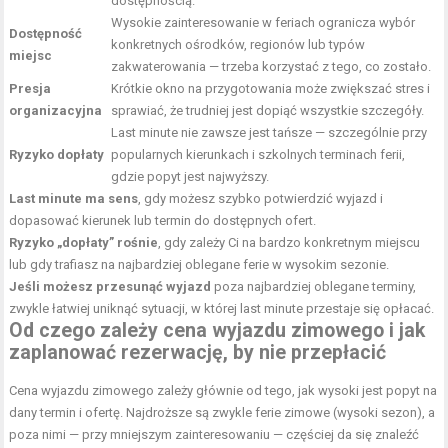
dostępnością.
Wysokie zainteresowanie w feriach ogranicza wybór
Dostępność
konkretnych ośrodków, regionów lub typów
miejsc
zakwaterowania — trzeba korzystać z tego, co zostało.
Presja
Krótkie okno na przygotowania może zwiększać stres i
organizacyjna
sprawiać, że trudniej jest dopiąć wszystkie szczegóły.
Last minute nie zawsze jest tańsze — szczególnie przy
Ryzyko dopłaty
popularnych kierunkach i szkolnych terminach ferii,
gdzie popyt jest najwyższy.
Last minute ma sens
, gdy możesz szybko potwierdzić wyjazd i
dopasować kierunek lub termin do dostępnych ofert.
Ryzyko „dopłaty” rośnie
, gdy zależy Ci na bardzo konkretnym miejscu
lub gdy trafiasz na najbardziej oblegane ferie w wysokim sezonie.
Jeśli możesz przesunąć wyjazd
poza najbardziej oblegane terminy,
zwykle łatwiej uniknąć sytuacji, w której last minute przestaje się opłacać.
Od czego zależy cena wyjazdu zimowego i jak
zaplanować rezerwację, by nie przepłacić
Cena wyjazdu zimowego zależy głównie od tego, jak wysoki jest popyt na
dany termin i ofertę. Najdroższe są zwykle ferie zimowe (wysoki sezon), a
poza nimi — przy mniejszym zainteresowaniu — częściej da się znaleźć