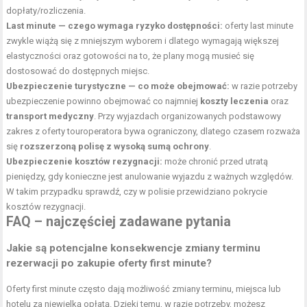
dopłaty/rozliczenia.
Last minute — czego wymaga ryzyko dostępności:
oferty last minute
zwykle wiążą się z mniejszym wyborem i dlatego wymagają większej
elastyczności oraz gotowości na to, że plany mogą musieć się
dostosować do dostępnych miejsc.
Ubezpieczenie turystyczne — co może obejmować:
w razie potrzeby
ubezpieczenie powinno obejmować co najmniej
koszty leczenia
oraz
transport medyczny
. Przy
wyjazdach
organizowanych podstawowy
zakres z oferty touroperatora bywa ograniczony, dlatego czasem rozważa
się
rozszerzoną polisę z wysoką sumą ochrony
.
Ubezpieczenie kosztów rezygnacji:
może chronić przed utratą
pieniędzy, gdy konieczne jest anulowanie wyjazdu z ważnych względów.
W takim przypadku sprawdź, czy w polisie przewidziano pokrycie
kosztów rezygnacji.
FAQ – najczęściej zadawane pytania
Jakie są potencjalne konsekwencje zmiany terminu
rezerwacji po zakupie oferty first minute?
Oferty first minute często dają możliwość zmiany terminu, miejsca lub
hotelu za niewielką opłatą. Dzięki temu, w razie potrzeby, możesz