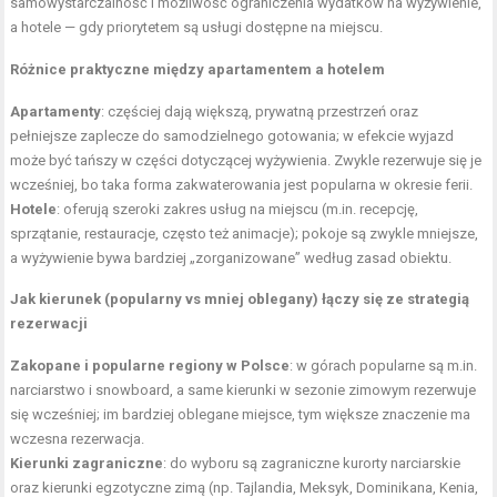
samowystarczalność i możliwość ograniczenia wydatków na wyżywienie,
a hotele — gdy priorytetem są usługi dostępne na miejscu.
Różnice praktyczne między apartamentem a hotelem
Apartamenty
: częściej dają większą, prywatną przestrzeń oraz
pełniejsze zaplecze do samodzielnego gotowania; w efekcie wyjazd
może być tańszy w części dotyczącej wyżywienia. Zwykle rezerwuje się je
wcześniej, bo taka forma zakwaterowania jest popularna w okresie ferii.
Hotele
: oferują szeroki zakres usług na miejscu (m.in. recepcję,
sprzątanie, restauracje, często też animacje); pokoje są zwykle mniejsze,
a wyżywienie bywa bardziej „zorganizowane” według zasad obiektu.
Jak kierunek (popularny vs mniej oblegany) łączy się ze strategią
rezerwacji
Zakopane i popularne regiony w Polsce
: w górach popularne są m.in.
narciarstwo i snowboard, a same kierunki w sezonie zimowym rezerwuje
się wcześniej; im bardziej oblegane miejsce, tym większe znaczenie ma
wczesna rezerwacja.
Kierunki zagraniczne
: do wyboru są zagraniczne kurorty narciarskie
oraz kierunki egzotyczne zimą (np. Tajlandia, Meksyk, Dominikana, Kenia,