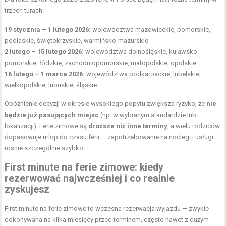
trzech turach:
19 stycznia – 1 lutego 2026:
województwa mazowieckie, pomorskie,
podlaskie, świętokrzyskie, warmińsko-mazurskie
2 lutego – 15 lutego 2026:
województwa dolnośląskie, kujawsko-
pomorskie, łódzkie, zachodniopomorskie, małopolskie, opolskie
16 lutego – 1 marca 2026:
województwa podkarpackie, lubelskie,
wielkopolskie, lubuskie, śląskie
Opóźnienie decyzji w okresie wysokiego popytu zwiększa ryzyko, że
nie
będzie już pasujących miejsc
(np. w wybranym standardzie lub
lokalizacji). Ferie zimowe są
droższe niż inne terminy
, a wielu rodziców
dopasowuje urlop do czasu ferii — zapotrzebowanie na noclegi i usługi
rośnie szczególnie szybko.
First minute na ferie zimowe: kiedy
rezerwować najwcześniej i co realnie
zyskujesz
First minute na ferie zimowe to wczesna rezerwacja wyjazdu — zwykle
dokonywana na kilka miesięcy przed terminem, często nawet z dużym