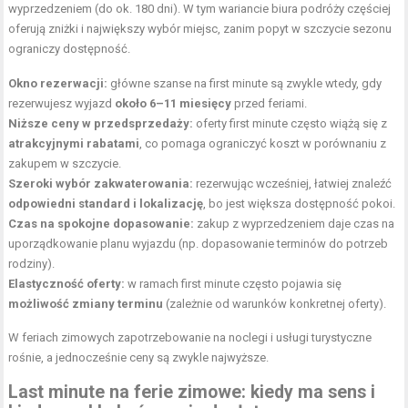
wyprzedzeniem (do ok. 180 dni). W tym wariancie biura podróży częściej
oferują zniżki i największy wybór miejsc, zanim popyt w szczycie sezonu
ograniczy dostępność.
Okno rezerwacji:
główne szanse na first minute są zwykle wtedy, gdy
rezerwujesz wyjazd
około 6–11 miesięcy
przed feriami.
Niższe ceny w przedsprzedaży:
oferty first minute często wiążą się z
atrakcyjnymi rabatami
, co pomaga ograniczyć koszt w porównaniu z
zakupem w szczycie.
Szeroki wybór zakwaterowania:
rezerwując wcześniej, łatwiej znaleźć
odpowiedni standard i lokalizację
, bo jest większa dostępność pokoi.
Czas na spokojne dopasowanie:
zakup z wyprzedzeniem daje czas na
uporządkowanie planu wyjazdu (np. dopasowanie terminów do potrzeb
rodziny).
Elastyczność oferty:
w ramach first minute często pojawia się
możliwość zmiany terminu
(zależnie od warunków konkretnej oferty).
W feriach zimowych zapotrzebowanie na noclegi i usługi turystyczne
rośnie, a jednocześnie ceny są zwykle najwyższe.
Last minute na ferie zimowe: kiedy ma sens i