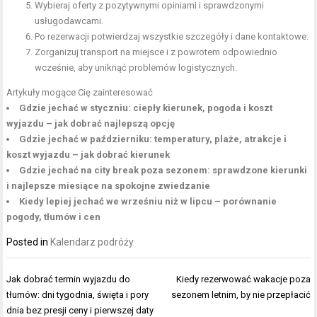
Wybieraj oferty z pozytywnymi opiniami i sprawdzonymi
usługodawcami.
Po rezerwacji potwierdzaj wszystkie szczegóły i dane kontaktowe.
Zorganizuj transport na miejsce i z powrotem odpowiednio
wcześnie, aby uniknąć problemów logistycznych.
Artykuły mogące Cię zainteresować
Gdzie jechać w styczniu: ciepły kierunek, pogoda i koszt
wyjazdu – jak dobrać najlepszą opcję
Gdzie jechać w październiku: temperatury, plaże, atrakcje i
koszt wyjazdu – jak dobrać kierunek
Gdzie jechać na city break poza sezonem: sprawdzone kierunki
i najlepsze miesiące na spokojne zwiedzanie
Kiedy lepiej jechać we wrześniu niż w lipcu – porównanie
pogody, tłumów i cen
Posted in
Kalendarz podróży
Nawigacja
Jak dobrać termin wyjazdu do
Kiedy rezerwować wakacje poza
wpisu
tłumów: dni tygodnia, święta i pory
sezonem letnim, by nie przepłacić
dnia bez presji ceny i pierwszej daty