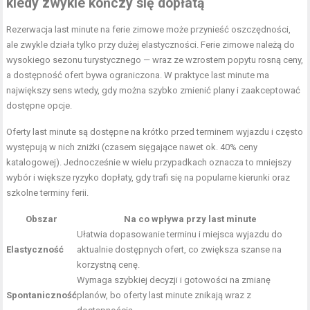
kiedy zwykle kończy się dopłatą
Rezerwacja last minute na ferie zimowe może przynieść oszczędności,
ale zwykle działa tylko przy dużej elastyczności. Ferie zimowe należą do
wysokiego sezonu turystycznego — wraz ze wzrostem popytu rosną ceny,
a dostępność ofert bywa ograniczona. W praktyce last minute ma
największy sens wtedy, gdy można szybko zmienić plany i zaakceptować
dostępne opcje.
Oferty last minute są dostępne na krótko przed terminem wyjazdu i często
występują w nich zniżki (czasem sięgające nawet ok. 40% ceny
katalogowej). Jednocześnie w wielu przypadkach oznacza to mniejszy
wybór i większe ryzyko dopłaty, gdy trafi się na popularne kierunki oraz
szkolne terminy ferii.
Obszar
Na co wpływa przy last minute
Ułatwia dopasowanie terminu i miejsca wyjazdu do
Elastyczność
aktualnie dostępnych ofert, co zwiększa szanse na
korzystną cenę.
Wymaga szybkiej decyzji i gotowości na zmianę
Spontaniczność
planów, bo oferty last minute znikają wraz z