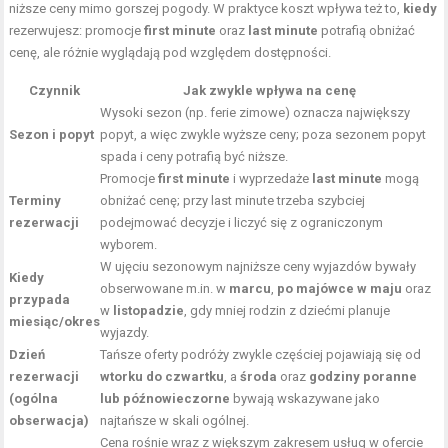
niższe ceny mimo gorszej pogody. W praktyce koszt wpływa też to,
kiedy
rezerwujesz: promocje
first minute
oraz
last minute
potrafią obniżać
cenę, ale różnie wyglądają pod względem dostępności.
Czynnik
Jak zwykle wpływa na cenę
Wysoki sezon (np. ferie zimowe) oznacza największy
Sezon i popyt
popyt, a więc zwykle wyższe ceny; poza sezonem popyt
spada i ceny potrafią być niższe.
Promocje
first minute
i wyprzedaże
last minute
mogą
Terminy
obniżać cenę; przy last minute trzeba szybciej
rezerwacji
podejmować decyzje i liczyć się z ograniczonym
wyborem.
W ujęciu sezonowym najniższe ceny wyjazdów bywały
Kiedy
obserwowane m.in. w
marcu
,
po majówce w maju
oraz
przypada
w
listopadzie
, gdy mniej rodzin z dziećmi planuje
miesiąc/okres
wyjazdy.
Dzień
Tańsze oferty podróży zwykle częściej pojawiają się od
rezerwacji
wtorku do czwartku
, a
środa
oraz
godziny poranne
(ogólna
lub późnowieczorne
bywają wskazywane jako
obserwacja)
najtańsze w skali ogólnej.
Cena rośnie wraz z większym zakresem usług w ofercie