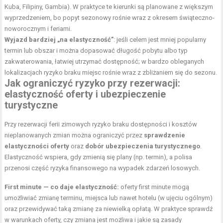
Kuba, Filipiny, Gambia). W praktyce te kierunki są planowane z większym
wyprzedzeniem, bo popyt sezonowy rośnie wraz z okresem świąteczno-
noworocznym i feriami.
Wyjazd bardziej „na elastyczność”
: jeśli celem jest mniej popularny
termin lub obszar i można dopasować długość pobytu albo typ
zakwaterowania, łatwiej utrzymać dostępność; w bardzo obleganych
lokalizacjach ryzyko braku miejsc rośnie wraz z zbliżaniem się do sezonu.
Jak ograniczyć ryzyko przy rezerwacji:
elastyczność oferty i ubezpieczenie
turystyczne
Przy rezerwacji
ferii zimowych ryzyko braku dostępności
i kosztów
nieplanowanych zmian można ograniczyć przez
sprawdzenie
elastyczności oferty
oraz
dobór ubezpieczenia turystycznego
.
Elastyczność wspiera, gdy zmienią się plany (np. termin), a polisa
przenosi część ryzyka finansowego na wypadek zdarzeń losowych.
First minute — co daje elastyczność:
oferty first minute mogą
umożliwiać zmianę terminu, miejsca lub nawet hotelu (w ujęciu ogólnym)
oraz przewidywać taką zmianę za niewielką opłatą. W praktyce sprawdź
w warunkach oferty, czy zmiana jest możliwa i jakie są zasady