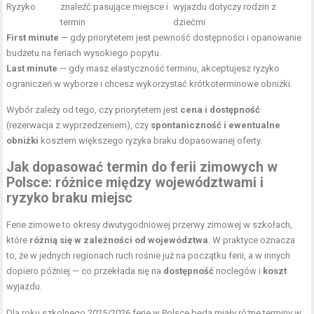
Ryzyko
znaleźć pasujące miejsce i
wyjazdu dotyczy rodzin z
termin
dziećmi
First minute
— gdy priorytetem jest pewność dostępności i opanowanie
budżetu na feriach wysokiego popytu.
Last minute
— gdy masz elastyczność terminu, akceptujesz ryzyko
ograniczeń w wyborze i chcesz wykorzystać krótkoterminowe obniżki.
Wybór zależy od tego, czy priorytetem jest
cena i dostępność
(rezerwacja z wyprzedzeniem), czy
spontaniczność i ewentualne
obniżki
kosztem większego ryzyka braku dopasowanej oferty.
Jak dopasować termin do ferii zimowych w
Polsce: różnice między województwami i
ryzyko braku miejsc
Ferie zimowe to okresy dwutygodniowej przerwy zimowej w szkołach,
które
różnią się w zależności od województwa
. W praktyce oznacza
to, że w jednych regionach ruch rośnie już na początku ferii, a w innych
dopiero później — co przekłada się na
dostępność
noclegów i
koszt
wyjazdu.
Dla roku szkolnego 2025/2026 ferie w Polsce będą miały różne terminy w