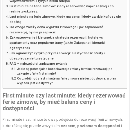
województwami i ryzyko braku miejsc
First minute na ferie zimowe: kiedy rezerwować najwcześniej i co
realnie zyskujesz
Last minute na ferie zimowe: kiedy ma sens i kiedy zwykle kończy się
dopłatą
Od czego zależy cena wyjazdu zimowego i jak zaplanować
rezerwację, by nie przepłacić
Zakwaterowanie i kierunek a strategia rezerwacji: hotele vs
apartamenty oraz popularne trasy (także Zakopane i kierunki
egzotyczne)
Jak ograniczyć ryzyko przy rezerwacji: elastyczność oferty i
ubezpieczenie turystyczne
FAQ – najczęściej zadawane pytania
Jakie są potencjalne konsekwencje zmiany terminu rezerwacji po
zakupie oferty first minute?
Co zrobić, gdy last minute na ferie zimowe nie jest dostępne, a plan
wyjazdu jest elastyczny?
First minute czy last minute: kiedy rezerwować
ferie zimowe
, by mieć balans ceny i
dostępności
First minute i last minute to dwa podejścia do rezerwacji ferii zimowych,
które różnią się przede wszystkim
czasem
,
poziomem dostępności
i