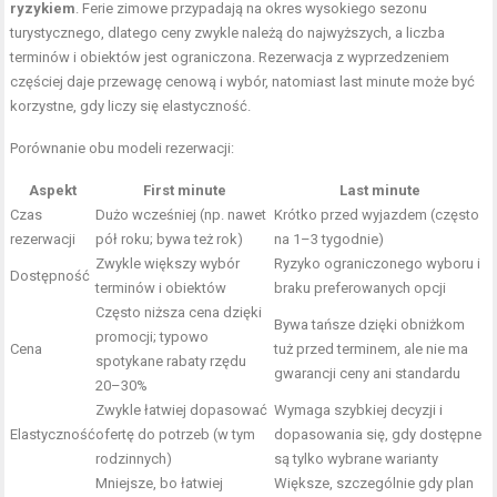
ryzykiem
. Ferie zimowe przypadają na okres wysokiego sezonu
turystycznego, dlatego ceny zwykle należą do najwyższych, a liczba
terminów i obiektów jest ograniczona. Rezerwacja z wyprzedzeniem
częściej daje przewagę cenową i wybór, natomiast last minute może być
korzystne, gdy liczy się elastyczność.
Porównanie obu modeli rezerwacji:
Aspekt
First minute
Last minute
Czas
Dużo wcześniej (np. nawet
Krótko przed wyjazdem (często
rezerwacji
pół roku; bywa też rok)
na 1–3 tygodnie)
Zwykle większy wybór
Ryzyko ograniczonego wyboru i
Dostępność
terminów i obiektów
braku preferowanych opcji
Często niższa cena dzięki
Bywa tańsze dzięki obniżkom
promocji; typowo
Cena
tuż przed terminem, ale nie ma
spotykane rabaty rzędu
gwarancji ceny ani standardu
20–30%
Zwykle łatwiej dopasować
Wymaga szybkiej decyzji i
Elastyczność
ofertę do potrzeb (w tym
dopasowania się, gdy dostępne
rodzinnych)
są tylko wybrane warianty
Mniejsze, bo łatwiej
Większe, szczególnie gdy plan