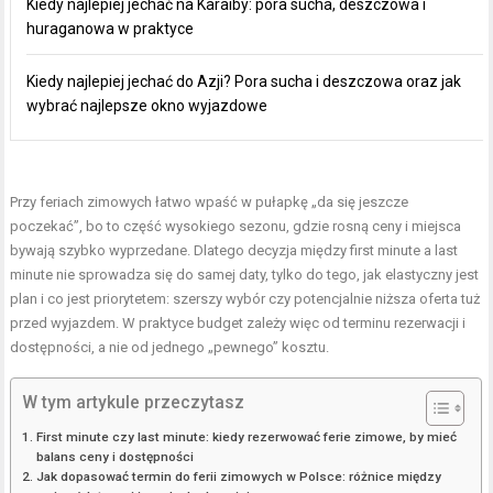
Kiedy najlepiej jechać na Karaiby: pora sucha, deszczowa i
huraganowa w praktyce
Kiedy najlepiej jechać do Azji? Pora sucha i deszczowa oraz jak
wybrać najlepsze okno wyjazdowe
Przy feriach zimowych łatwo wpaść w pułapkę „da się jeszcze
poczekać”, bo to część wysokiego sezonu, gdzie rosną ceny i miejsca
bywają szybko wyprzedane. Dlatego decyzja między first minute a last
minute nie sprowadza się do samej daty, tylko do tego, jak elastyczny jest
plan i co jest priorytetem: szerszy wybór czy potencjalnie niższa oferta tuż
przed wyjazdem. W praktyce budget zależy więc od terminu rezerwacji i
dostępności, a nie od jednego „pewnego” kosztu.
W tym artykule przeczytasz
First minute czy last minute: kiedy rezerwować ferie zimowe, by mieć
balans ceny i dostępności
Jak dopasować termin do ferii zimowych w Polsce: różnice między