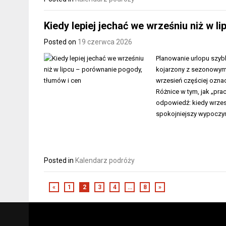
Kiedy lepiej jechać we wrześniu niż w l
Posted on
19 czerwca 2026
Planowanie urlopu szybko
kojarzony z sezonowym s
wrzesień częściej ozna
Różnice w tym, jak „pra
odpowiedź: kiedy wrzesi
spokojniejszy wypoczy
Posted in
Kalendarz podróży
«
1
2
3
4
…
8
»