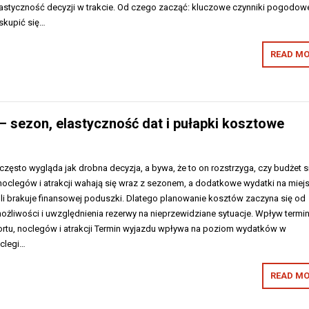
astyczność decyzji w trakcie. Od czego zacząć: kluczowe czynniki pogodow
skupić się…
READ MO
– sezon, elastyczność dat i pułapki kosztowe
zęsto wygląda jak drobna decyzja, a bywa, że to on rozstrzyga, czy budżet s
 noclegów i atrakcji wahają się wraz z sezonem, a dodatkowe wydatki na miej
śli brakuje finansowej poduszki. Dlatego planowanie kosztów zaczyna się od
żliwości i uwzględnienia rezerwy na nieprzewidziane sytuacje. Wpływ termi
ortu, noclegów i atrakcji Termin wyjazdu wpływa na poziom wydatków w
oclegi…
READ MO