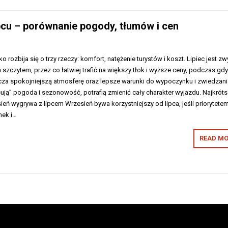
ipcu – porównanie pogody, tłumów i cen
 rozbija się o trzy rzeczy: komfort, natężenie turystów i koszt. Lipiec jest zw
zczytem, przez co łatwiej trafić na większy tłok i wyższe ceny, podczas gd
cza spokojniejszą atmosferę oraz lepsze warunki do wypoczynku i zwiedzani
cują” pogoda i sezonowość, potrafią zmienić cały charakter wyjazdu. Najkrót
eń wygrywa z lipcem Wrzesień bywa korzystniejszy od lipca, jeśli priorytetem
nek i…
READ MO