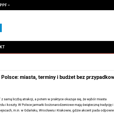
PF – zalety, właściwości i koszty oklejania
AKT
Polsce: miasta, terminy i budżet bez przypadko
 z samą liczbą atrakcji, a potem w praktyce okazuje się, że wybór miasta
zdu i koszty. W Polsce jarmarki bożonarodzeniowe mają świąteczną tradycję i
iejscach, m.in. w Gdańsku, Wrocławiu i Krakowie, gdzie akcent pada odpowi