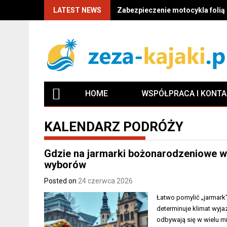
LATEST NEWS
Zabezpieczenie motocykla folią P
HOME
WSPÓŁPRACA I KONT
KALENDARZ PODRÓŻY
Gdzie na jarmarki bożonarodzeniowe w 
wyborów
Posted on
24 czerwca 2026
Łatwo pomylić „jarmark”
determinuje klimat wyja
odbywają się w wielu m