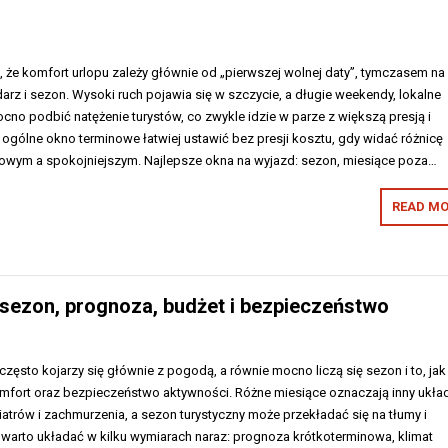
, że komfort urlopu zależy głównie od „pierwszej wolnej daty”, tymczasem na
arz i sezon. Wysoki ruch pojawia się w szczycie, a długie weekendy, lokalne
mocno podbić natężenie turystów, co zwykle idzie w parze z większą presją i
 ogólne okno terminowe łatwiej ustawić bez presji kosztu, gdy widać różnicę
owym a spokojniejszym. Najlepsze okna na wyjazd: sezon, miesiące poza…
READ MO
sezon, prognoza, budżet i bezpieczeństwo
zęsto kojarzy się głównie z pogodą, a równie mocno liczą się sezon i to, jak
mfort oraz bezpieczeństwo aktywności. Różne miesiące oznaczają inny ukła
atrów i zachmurzenia, a sezon turystyczny może przekładać się na tłumy i
 warto układać w kilku wymiarach naraz: prognoza krótkoterminowa, klimat