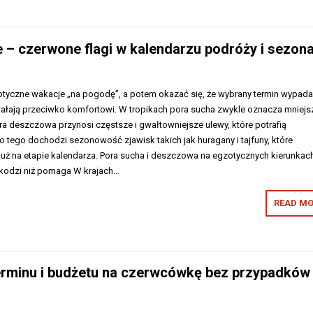
e – czerwone flagi w kalendarzu podróży i sezon
yczne wakacje „na pogodę”, a potem okazać się, że wybrany termin wypad
ziałają przeciwko komfortowi. W tropikach pora sucha zwykle oznacza mniejs
a deszczowa przynosi częstsze i gwałtowniejsze ulewy, które potrafią
 tego dochodzi sezonowość zjawisk takich jak huragany i tajfuny, które
już na etapie kalendarza. Pora sucha i deszczowa na egzotycznych kierunkac
szkodzi niż pomaga W krajach…
READ MO
terminu i budżetu na czerwcówkę bez przypadków