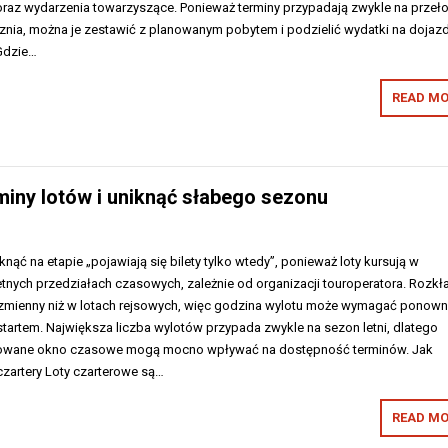
 oraz wydarzenia towarzyszące. Ponieważ terminy przypadają zwykle na przeł
ycznia, można je zestawić z planowanym pobytem i podzielić wydatki na dojazd
 Gdzie…
READ MO
rminy lotów i uniknąć słabego sezonu
knąć na etapie „pojawiają się bilety tylko wtedy”, ponieważ loty kursują w
etnych przedziałach czasowych, zależnie od organizacji touroperatora. Rozkł
 zmienny niż w lotach rejsowych, więc godzina wylotu może wymagać ponow
tartem. Największa liczba wylotów przypada zwykle na sezon letni, dlatego
anowane okno czasowe mogą mocno wpływać na dostępność terminów. Jak
 czartery Loty czarterowe są…
READ MO