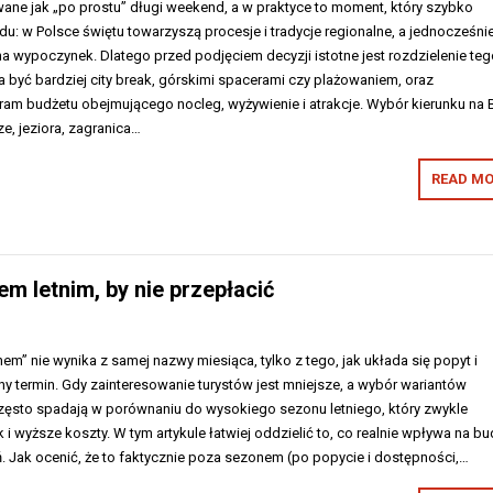
wane jak „po prostu” długi weekend, a w praktyce to moment, który szybko
du: w Polsce świętu towarzyszą procesje i tradycje regionalne, a jednocześni
na wypoczynek. Dlatego przed podjęciem decyzji istotne jest rozdzielenie teg
 być bardziej city break, górskimi spacerami czy plażowaniem, oraz
am budżetu obejmującego nocleg, wyżywienie i atrakcje. Wybór kierunku na 
ze, jeziora, zagranica…
READ MO
 letnim, by nie przepłacić
m” nie wynika z samej nazwy miesiąca, tylko z tego, jak układa się popyt i
y termin. Gdy zainteresowanie turystów jest mniejsze, a wybór wariantów
często spadają w porównaniu do wysokiego sezonu letniego, który zwykle
i wyższe koszty. W tym artykule łatwiej oddzielić to, co realnie wpływa na bu
. Jak ocenić, że to faktycznie poza sezonem (po popycie i dostępności,…