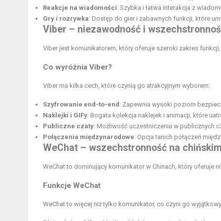
Reakcje na wiadomości
: Szybka i łatwa interakcja z wiad
Gry i rozrywka
: Dostęp do gier i zabawnych funkcji, które u
Viber – niezawodność i wszechstronno
Viber jest komunikatorem, który oferuje szeroki zakres funkc
Co wyróżnia Viber?
Viber ma kilka cech, które czynią go atrakcyjnym wyborem:
Szyfrowanie end-to-end
: Zapewnia wysoki poziom bezpiec
Naklejki i GIFy
: Bogata kolekcja naklejek i animacji, które ua
Publiczne czaty
: Możliwość uczestniczenia w publicznych cz
Połączenia międzynarodowe
: Opcja tanich połączeń międ
WeChat – wszechstronność na chińskim
WeChat to dominujący komunikator w Chinach, który oferuje nie
Funkcje WeChat
WeChat to więcej niż tylko komunikator, co czyni go wyjątkow