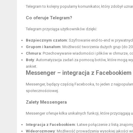
Telegram to kolejny popularny komunikator, który zdobył uzna
Co oferuje Telegram?
Telegram przyciąga użytkowników dzięki:
Bezpiecznym czatom
: Szyfrowanie end-to-end w prywatnyc
Grupom i kanałom
: Możliwość tworzenia dużych grup (do 20
Chmura
: Przechowywanie wiadomości i plików w chmurze, co
Boty
: Automatyzacja zadań za pomocą botów, które mogą wyk
ankiet.
Messenger – integracja z Facebookiem
Messenger, będący częścią Facebooka, to jeden z najpopular
społecznościowej.
Zalety Messengera
Messenger oferuje kilka unikalnych funkcji, które przyciągają
Integracja z Facebookiem
: Łatwe połączenie z listą znajo
Wideorozmowy
: Możliwość prowadzenia wysokiej jakości 