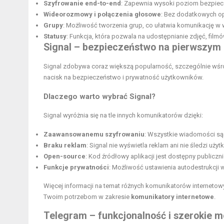
Szyfrowanie end-to-end
: Zapewnia wysoki poziom bezpie
Wideorozmowy i połączenia głosowe
: Bez dodatkowych o
Grupy
: Możliwość tworzenia grup, co ułatwia komunikację w
Statusy
: Funkcja, która pozwala na udostępnianie zdjęć, filmó
Signal – bezpieczeństwo na pierwszym
Signal zdobywa coraz większą popularność, szczególnie wśród
nacisk na bezpieczeństwo i prywatność użytkowników.
Dlaczego warto wybrać Signal?
Signal wyróżnia się na tle innych komunikatorów dzięki:
Zaawansowanemu szyfrowaniu
: Wszystkie wiadomości są
Braku reklam
: Signal nie wyświetla reklam ani nie śledzi uży
Open-source
: Kod źródłowy aplikacji jest dostępny publiczni
Funkcje prywatności
: Możliwość ustawienia autodestrukcji
Więcej informacji na temat różnych komunikatorów internetow
Twoim potrzebom w zakresie
komunikatory internetowe
.
Telegram – funkcjonalność i szerokie m