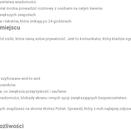
czeństwa wiadomości.
płat można prowadzić rozmowy z osobami na całym świecie.
 większych zespołach.
w i tekstów, które znikają po 24 godzinach.
 miejscu
 osób, które cenią sobie prywatność. Jest to komunikator, który kładzie o
 szyfrowane end-to-end.
tkowników.
e, co zwiększa przejrzystość i zaufanie.
 wiadomości, blokady ekranu i innych opcji zwiększających bezpieczeństwo.
ych znajdziesz na stronie
Wolisz Polish
. Sprawdź, który z nich najlepiej odpo
ożliwości