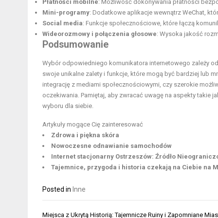
Płatności mobilne
: Możliwość dokonywania płatności bezpoś
Mini-programy
: Dodatkowe aplikacje wewnątrz WeChat, któ
Social media
: Funkcje społecznościowe, które łączą komun
Wideorozmowy i połączenia głosowe
: Wysoka jakość rozm
Podsumowanie
Wybór odpowiedniego komunikatora internetowego zależy od T
swoje unikalne zalety i funkcje, które mogą być bardziej lub 
integrację z mediami społecznościowymi, czy szerokie możliw
oczekiwania. Pamiętaj, aby zwracać uwagę na aspekty takie j
wyboru dla siebie.
Artykuły mogące Cię zainteresować
Zdrowa i piękna skóra
Nowoczesne odnawianie samochodów
Internet stacjonarny Ostrzeszów: Źródło Nieogranic
Tajemnice, przygoda i historia czekają na Ciebie na M
Posted in
Inne
Nawigacja
Miejsca z Ukrytą Historią: Tajemnicze Ruiny i Zapomniane Mias