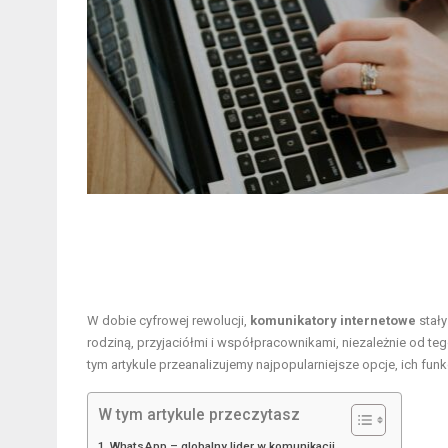
W dobie cyfrowej rewolucji,
komunikatory internetowe
stały
rodziną, przyjaciółmi i współpracownikami, niezależnie od teg
tym artykule przeanalizujemy najpopularniejsze opcje, ich fun
W tym artykule przeczytasz
WhatsApp – globalny lider w komunikacji