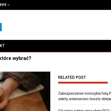
PF – zalety, właściwości i koszty oklejania
AKT
które wybrać?
RELATED POST
Zabezpieczenie motocykla folią 
zalety, właściwości i koszty okleja
Od czego zależy cena okien PCV: p