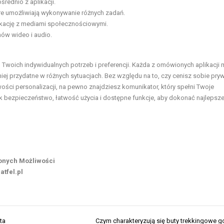
rednio z aplikacji.
re umożliwiają wykonywanie różnych zadań.
ikację z mediami społecznościowymi.
ów wideo i audio.
woich indywidualnych potrzeb i preferencji. Każda z omówionych aplikacji 
mniej przydatne w różnych sytuacjach. Bez względu na to, czy cenisz sobie pry
ości personalizacji, na pewno znajdziesz komunikator, który spełni Twoje
ak bezpieczeństwo, łatwość użycia i dostępne funkcje, aby dokonać najlepsz
zonych Możliwości
atfel.pl
ta
Czym charakteryzują się buty trekkingowe g