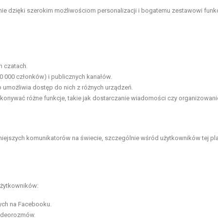
nie dzięki szerokim możliwościom personalizacji i bogatemu zestawowi funkc
h czatach.
0 000 członków) i publicznych kanałów.
 umożliwia dostęp do nich z różnych urządzeń.
onywać różne funkcje, takie jak dostarczanie wiadomości czy organizowani
niejszych komunikatorów na świecie, szczególnie wśród użytkowników tej pl
 użytkowników:
mych na Facebooku.
wideorozmów.