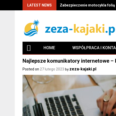
LATEST NEWS
Zabezpieczenie motocykla folią P
HOME
WSPÓŁPRACA I KONT
Najlepsze komunikatory internetowe – 
zeza-kajaki.pl
Posted on
27 lutego 2023
by