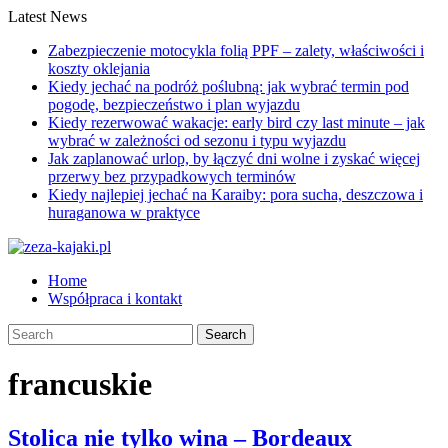
Latest News
Zabezpieczenie motocykla folią PPF – zalety, właściwości i
koszty oklejania
Kiedy jechać na podróż poślubną: jak wybrać termin pod
pogodę, bezpieczeństwo i plan wyjazdu
Kiedy rezerwować wakacje: early bird czy last minute – jak
wybrać w zależności od sezonu i typu wyjazdu
Jak zaplanować urlop, by łączyć dni wolne i zyskać więcej
przerwy bez przypadkowych terminów
Kiedy najlepiej jechać na Karaiby: pora sucha, deszczowa i
huraganowa w praktyce
Home
Współpraca i kontakt
francuskie
Stolica nie tylko wina – Bordeaux