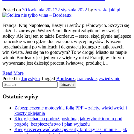
Posted on
30 kwietnia 2021
22 stycznia 2022
by
zeza-kajaki.pl
Francja. Kraj Napoleona, Bastylii i serów pleśniowych. Szczyci się
także Lazurowym Wybrzeżem i licznymi zabytkami w swojej
stolicy. Ale kraj ten to także Bordeaux – serce, skąd płynie najlepsze
francuskie wino i gdzie dociera coraz więcej turystów. Kuszeni
przechadzkami po winnicach i degustacją jednego z najlepszych
win świata. Jest się na to gotowym? To w drogę! Miasto na mapie
winnic Bordeaux jest jednym z większy miast Francji, w którym
wytwarzane jest dziesięć procent światowej produkcji…
Read More
Posted in
Turystyka
Tagged
Bordeaux
,
francuskie
,
zwiedzanie
Ostatnie wpisy
Zabezpieczenie motocykla folią PPF – zalety, właściwości i
koszty oklejania
Kiedy jechać na podróż poślubną: jak wybrać termin pod
pogodę, bezpieczeństwo i plan wyjazdu
Kiedy rezerwować wakacje: early bird czy last minute – jak