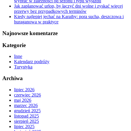
wybrać w zależności od sezonu i typu wyjazdu
Jak zaplanować urlop, by łączyć dni wolne i zyskać więcej
przerwy bez przypadkowych terminów
Kiedy najlepiej jechać na Karaiby: pora sucha, deszczowa i
huraganowa w praktyce
Najnowsze komentarze
Kategorie
Inne
Kalendarz podróży
Turystyka
Archiwa
lipiec 2026
czerwiec 2026
maj 2026
marzec 2026
grudzień 2025
listopad 2025
sierpień 2025
lipiec 2025