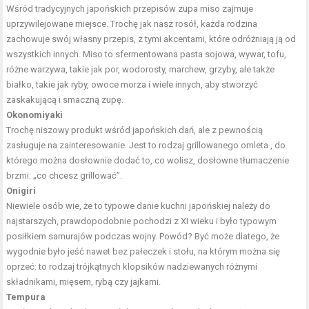
Wśród tradycyjnych japońskich przepisów zupa miso zajmuje
uprzywilejowane miejsce. Trochę jak nasz rosół, każda rodzina
zachowuje swój własny przepis, z tymi akcentami, które odróżniają ją od
wszystkich innych. Miso to sfermentowana pasta sojowa, wywar, tofu,
różne warzywa, takie jak por, wodorosty, marchew, grzyby, ale także
białko, takie jak ryby, owoce morza i wiele innych, aby stworzyć
zaskakującą i smaczną zupę.
Okonomiyaki
Trochę niszowy produkt wśród japońskich dań, ale z pewnością
zasługuje na zainteresowanie. Jest to rodzaj grillowanego omleta , do
którego można dosłownie dodać to, co wolisz, dosłowne tłumaczenie
brzmi: „co chcesz grillować”.
Onigiri
Niewiele osób wie, że to typowe danie kuchni japońskiej należy do
najstarszych, prawdopodobnie pochodzi z XI wieku i było typowym
posiłkiem samurajów podczas wojny. Powód? Być może dlatego, że
wygodnie było jeść nawet bez pałeczek i stołu, na którym można się
oprzeć: to rodzaj trójkątnych klopsików nadziewanych różnymi
składnikami, mięsem, rybą czy jajkami.
Tempura