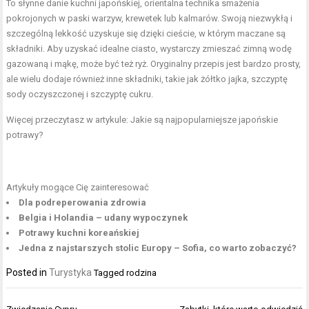
To słynne danie kuchni japońskiej, orientalna technika smażenia
pokrojonych w paski warzyw, krewetek lub kalmarów. Swoją niezwykłą i
szczególną lekkość uzyskuje się dzięki cieście, w którym maczane są
składniki. Aby uzyskać idealne ciasto, wystarczy zmieszać zimną wodę
gazowaną i mąkę, może być też ryż. Oryginalny przepis jest bardzo prosty,
ale wielu dodaje również inne składniki, takie jak żółtko jajka, szczyptę
sody oczyszczonej i szczyptę cukru.
Więcej przeczytasz w artykule:
Jakie są najpopularniejsze japońskie
potrawy?
Artykuły mogące Cię zainteresować
Dla podreperowania zdrowia
Belgia i Holandia – udany wypoczynek
Potrawy kuchni koreańskiej
Jedna z najstarszych stolic Europy – Sofia, co warto zobaczyć?
Posted in
Turystyka
Tagged
rodzina
Nawigacja