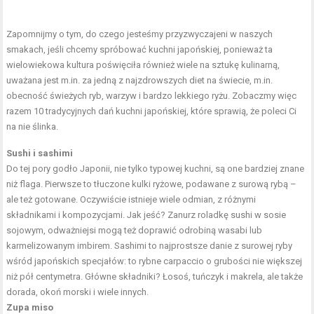
Zapomnijmy o tym, do czego jesteśmy przyzwyczajeni w naszych
smakach, jeśli chcemy spróbować kuchni japońskiej, ponieważ ta
wielowiekowa kultura poświęciła również wiele na sztukę kulinarną,
uważana jest m.in. za jedną z najzdrowszych diet na świecie, m.in.
obecność świeżych ryb, warzyw i bardzo lekkiego ryżu. Zobaczmy więc
razem 10 tradycyjnych dań kuchni japońskiej, które sprawią, że poleci Ci
na nie ślinka.
Sushi i sashimi
Do tej pory godło Japonii, nie tylko typowej kuchni, są one bardziej znane
niż flaga. Pierwsze to tłuczone kulki ryżowe, podawane z surową rybą –
ale też gotowane. Oczywiście istnieje wiele odmian, z różnymi
składnikami i kompozycjami. Jak jeść? Zanurz roladkę sushi w sosie
sojowym, odważniejsi mogą też doprawić odrobiną wasabi lub
karmelizowanym imbirem. Sashimi to najprostsze danie z surowej ryby
wśród japońskich specjałów: to rybne carpaccio o grubości nie większej
niż pół centymetra. Główne składniki? Łosoś, tuńczyk i makrela, ale także
dorada, okoń morski i wiele innych.
Zupa miso