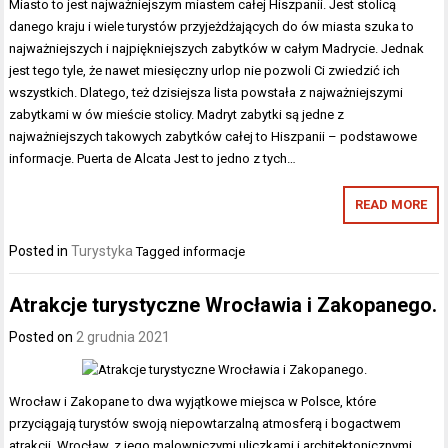
Miasto to jest najważniejszym miastem całej Hiszpanii. Jest stolicą
danego kraju i wiele turystów przyjeżdżających do ów miasta szuka to
najważniejszych i najpiękniejszych zabytków w całym Madrycie. Jednak
jest tego tyle, że nawet miesięczny urlop nie pozwoli Ci zwiedzić ich
wszystkich. Dlatego, też dzisiejsza lista powstała z najważniejszymi
zabytkami w ów mieście stolicy. Madryt zabytki są jedne z
najważniejszych takowych zabytków całej to Hiszpanii – podstawowe
informacje. Puerta de Alcata Jest to jedno z tych…
READ MORE
Posted in
Turystyka
Tagged
informacje
Atrakcje turystyczne Wrocławia i Zakopanego.
Posted on
2 grudnia 2021
Wrocław i Zakopane to dwa wyjątkowe miejsca w Polsce, które
przyciągają turystów swoją niepowtarzalną atmosferą i bogactwem
atrakcji. Wrocław, z jego malowniczymi uliczkami i architektonicznymi