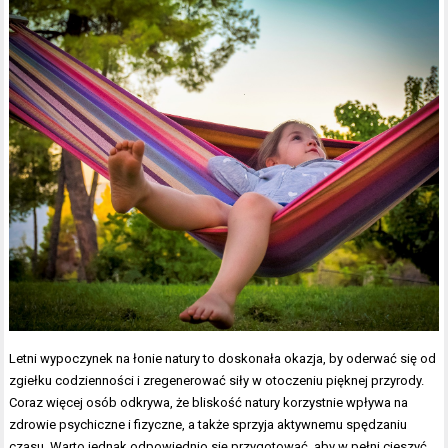
Letni wypoczynek na łonie natury to doskonała okazja, by oderwać się od
zgiełku codzienności i zregenerować siły w otoczeniu pięknej przyrody.
Coraz więcej osób odkrywa, że bliskość natury korzystnie wpływa na
zdrowie psychiczne i fizyczne, a także sprzyja aktywnemu spędzaniu
czasu. Warto jednak odpowiednio się przygotować, aby w pełni cieszyć