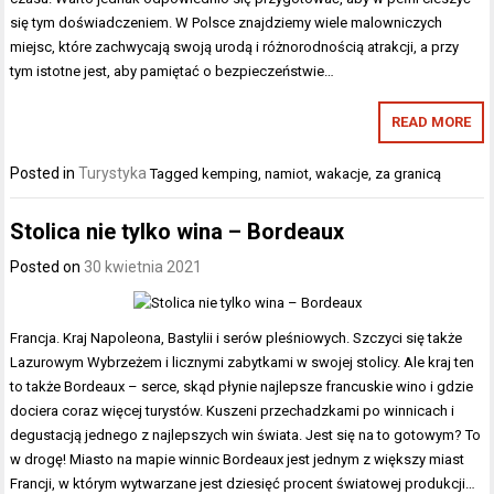
się tym doświadczeniem. W Polsce znajdziemy wiele malowniczych
miejsc, które zachwycają swoją urodą i różnorodnością atrakcji, a przy
tym istotne jest, aby pamiętać o bezpieczeństwie…
READ MORE
Posted in
Turystyka
Tagged
kemping
,
namiot
,
wakacje
,
za granicą
Stolica nie tylko wina – Bordeaux
Posted on
30 kwietnia 2021
Francja. Kraj Napoleona, Bastylii i serów pleśniowych. Szczyci się także
Lazurowym Wybrzeżem i licznymi zabytkami w swojej stolicy. Ale kraj ten
to także Bordeaux – serce, skąd płynie najlepsze francuskie wino i gdzie
dociera coraz więcej turystów. Kuszeni przechadzkami po winnicach i
degustacją jednego z najlepszych win świata. Jest się na to gotowym? To
w drogę! Miasto na mapie winnic Bordeaux jest jednym z większy miast
Francji, w którym wytwarzane jest dziesięć procent światowej produkcji…