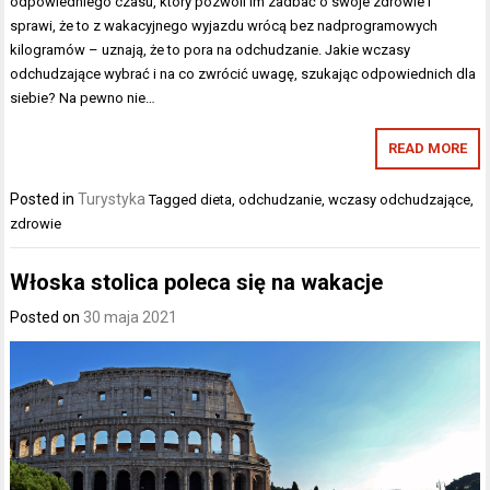
odpowiedniego czasu, który pozwoli im zadbać o swoje zdrowie i
sprawi, że to z wakacyjnego wyjazdu wrócą bez nadprogramowych
kilogramów – uznają, że to pora na odchudzanie. Jakie wczasy
odchudzające wybrać i na co zwrócić uwagę, szukając odpowiednich dla
siebie? Na pewno nie…
READ MORE
Posted in
Turystyka
Tagged
dieta
,
odchudzanie
,
wczasy odchudzające
,
zdrowie
Włoska stolica poleca się na wakacje
Posted on
30 maja 2021