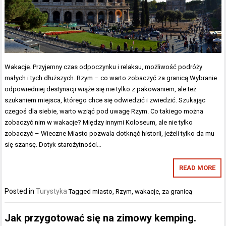
Wakacje. Przyjemny czas odpoczynku i relaksu, możliwość podróży
małych i tych dłuższych. Rzym – co warto zobaczyć za granicą Wybranie
odpowiedniej destynacji wiąże się nie tylko z pakowaniem, ale też
szukaniem miejsca, którego chce się odwiedzić i zwiedzić. Szukając
czegoś dla siebie, warto wziąć pod uwagę Rzym. Co takiego można
zobaczyć nim w wakacje? Między innymi Koloseum, ale nie tylko
zobaczyć – Wieczne Miasto pozwala dotknąć historii, jeżeli tylko da mu
się szansę. Dotyk starożytności…
READ MORE
Posted in
Turystyka
Tagged
miasto
,
Rzym
,
wakacje
,
za granicą
Jak przygotować się na zimowy kemping.