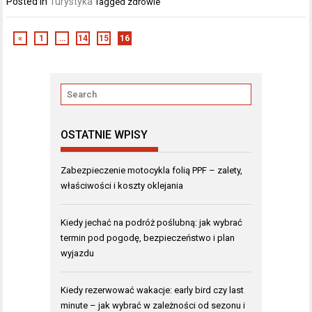
Posted in
Turystyka
Tagged
zdrowie
«
1
…
14
15
16
OSTATNIE WPISY
Zabezpieczenie motocykla folią PPF – zalety,
właściwości i koszty oklejania
Kiedy jechać na podróż poślubną: jak wybrać
termin pod pogodę, bezpieczeństwo i plan
wyjazdu
Kiedy rezerwować wakacje: early bird czy last
minute – jak wybrać w zależności od sezonu i